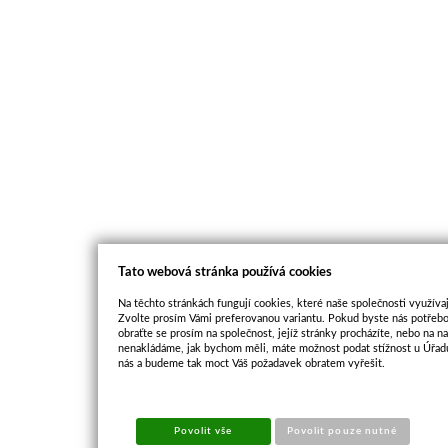
Tato webová stránka používá cookies
Na těchto stránkách fungují cookies, které naše společnosti využívaj
Zvolte prosím Vámi preferovanou variantu. Pokud byste nás potřebo
obraťte se prosím na společnost, jejíž stránky procházíte, nebo na 
nenakládáme, jak bychom měli, máte možnost podat stížnost u Úřadu
nás a budeme tak moct Váš požadavek obratem vyřešit.
Povolit vše
Povolit pouze nutné