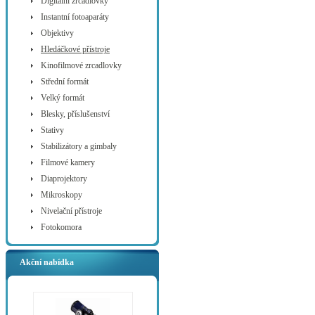
Digitální zrcadlovky
Instantní fotoaparáty
Objektivy
Hledáčkové přístroje
Kinofilmové zrcadlovky
Střední formát
Velký formát
Blesky, příslušenství
Stativy
Stabilizátory a gimbaly
Filmové kamery
Diaprojektory
Mikroskopy
Nivelační přístroje
Fotokomora
Akční nabídka