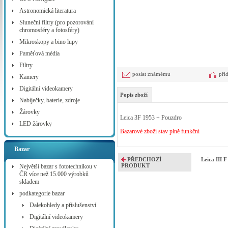
Astronomická literatura
Sluneční filtry (pro pozorování
chromosféry a fotosféry)
Mikroskopy a bino lupy
Paměťová média
Filtry
poslat známému
při
Kamery
Digitální videokamery
Popis zboží
Nabíječky, baterie, zdroje
Žárovky
Leica 3F 1953 + Pouzdro
LED žárovky
Bazarové zboží stav plně funkční
Bazar
PŘEDCHOZÍ
Leica III 
PRODUKT
Největší bazar s fototechnikou v
ČR více než 15.000 výrobků
skladem
podkategorie bazar
Dalekohledy a příslušenství
Digitální videokamery