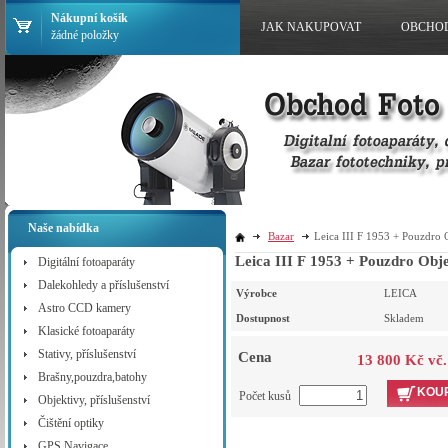
Nákupní košík
JAK NAKUPOVAT
OBCHO
žádné položky
Naše nabídka
Bazar
Leica III F 1953 + Pouzdr
Leica III F 1953 + Pouz
Digitální fotoaparáty
Dalekohledy a příslušenství
Výrobce
LEICA
Astro CCD kamery
Dostupnost
Skladem
Klasické fotoaparáty
Stativy, příslušenství
Cena
13 800 Kč vč
Brašny,pouzdra,batohy
KOUP
Počet kusů
Objektivy, příslušenství
Čištění optiky
GPS Navigace