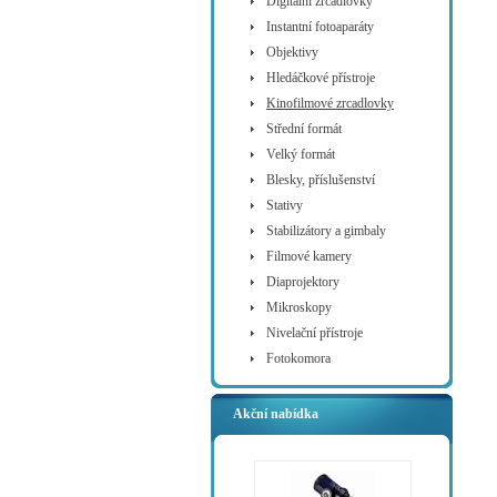
Digitální zrcadlovky
Instantní fotoaparáty
Objektivy
Hledáčkové přístroje
Kinofilmové zrcadlovky
Střední formát
Velký formát
Blesky, příslušenství
Stativy
Stabilizátory a gimbaly
Filmové kamery
Diaprojektory
Mikroskopy
Nivelační přístroje
Fotokomora
Akční nabídka