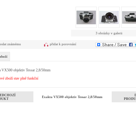
3 obrázky v galerii
oslat známému
přidat k porovnání
zboží
a VX500 objektiv Tessar 2,8/50mm
vé zboží stav plně funkční
EDCHOZÍ
Exakta VX500 objektiv Tessar 2,8/50mm
DUKT
PRODU