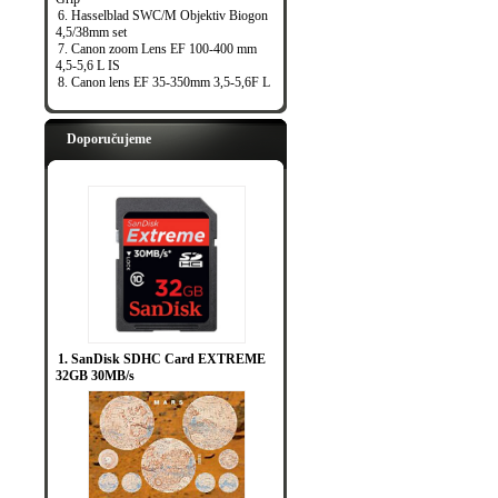
6. Hasselblad SWC/M Objektiv Biogon
4,5/38mm set
7. Canon zoom Lens EF 100-400 mm
4,5-5,6 L IS
8. Canon lens EF 35-350mm 3,5-5,6F L
Doporučujeme
1. SanDisk SDHC Card EXTREME
32GB 30MB/s