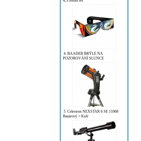
4,5/38mm set
4. BAADER BRÝLE NA
POZOROVÁNÍ SLUNCE
5. Celestron NEXSTAR 6 SE 11068
Bazarový + Kufr