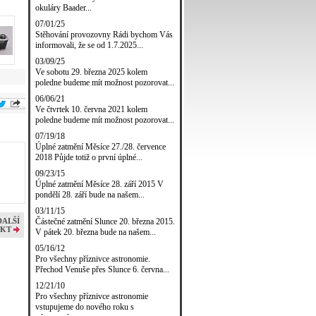
okuláry Baader...
07/01/25
Stěhování provozovny Rádi bychom Vás
informovali, že se od 1.7.2025...
03/09/25
Ve sobotu 29. března 2025 kolem
poledne budeme mít možnost pozorovat...
06/06/21
Ve čtvrtek 10. června 2021 kolem
poledne budeme mít možnost pozorovat...
07/19/18
Úplné zatmění Měsíce 27./28. července
2018 Půjde totiž o první úplné...
09/23/15
Úplné zatmění Měsíce 28. září 2015 V
pondělí 28. září bude na našem...
03/11/15
Částečné zatmění Slunce 20. března 2015.
DALŠÍ
KT
V pátek 20. března bude na našem...
05/16/12
Pro všechny příznivce astronomie.
Přechod Venuše přes Slunce 6. června...
12/21/10
Pro všechny příznivce astronomie
vstupujeme do nového roku s