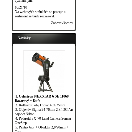
významným...
10/21/10
Na webových stránkách se pracuje a
sortiment se bude rozšiřovat.
Zobraz všechny
Novinky
1. Celestron NEXSTAR 6 SE 11068
Bazarový + Kufr
2. Rolleicord obj Triotar 4,5f/75mm
3. Objektiv Sigma 24-70mm 2,8f DG Art
bajonet Nikon
4. Polaroid SX-70 Land Camera Sonnar
OneStep
5. Pentax 6x7 + Objektiv 2,8/90mm +
Grip