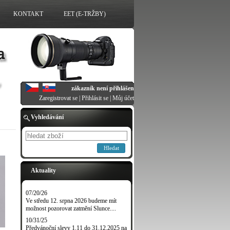
KONTAKT
EET (E-TRŽBY)
zákazník není přihlášen
Zaregistrovat se
|
Přihlásit se
|
Můj účet
Vyhledávání
Hledat
Aktuality
07/20/26
Ve středu 12. srpna 2026 budeme mít
možnost pozorovat zatmění Slunce....
10/31/25
Předvánoční slevy 1.11 do 31.12.2025 na