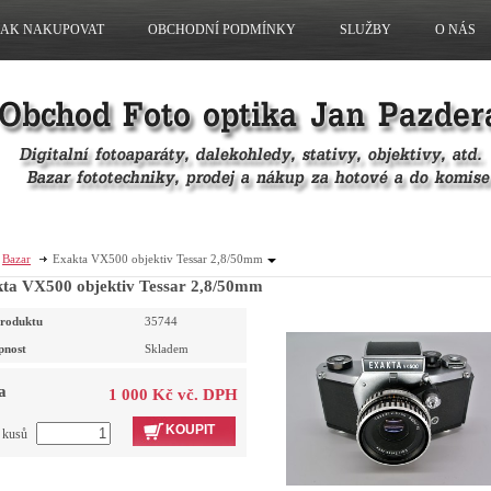
JAK NAKUPOVAT
OBCHODNÍ PODMÍNKY
SLUŽBY
O NÁS
Bazar
Exakta VX500 objektiv Tessar 2,8/50mm
ta VX500 objektiv Tessar 2,8/50mm
roduktu
35744
pnost
Skladem
a
1 000 Kč vč. DPH
KOUPIT
t kusů