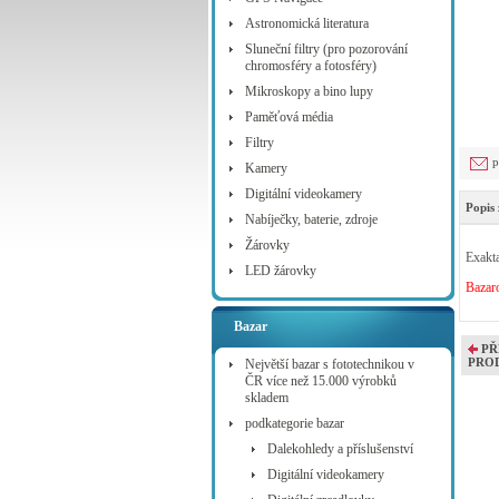
Astronomická literatura
Sluneční filtry (pro pozorování
chromosféry a fotosféry)
Mikroskopy a bino lupy
Paměťová média
Filtry
p
Kamery
Digitální videokamery
Popis 
Nabíječky, baterie, zdroje
Žárovky
Exakt
LED žárovky
Bazaro
Bazar
PŘ
PRO
Největší bazar s fototechnikou v
ČR více než 15.000 výrobků
skladem
podkategorie bazar
Dalekohledy a příslušenství
Digitální videokamery