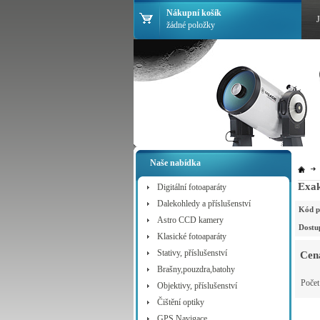
Nákupní košík
žádné položky
Naše nabídka
Exak
Digitální fotoaparáty
Dalekohledy a příslušenství
Kód p
Astro CCD kamery
Dostu
Klasické fotoaparáty
Stativy, příslušenství
Cen
Brašny,pouzdra,batohy
Poče
Objektivy, příslušenství
Čištění optiky
GPS Navigace