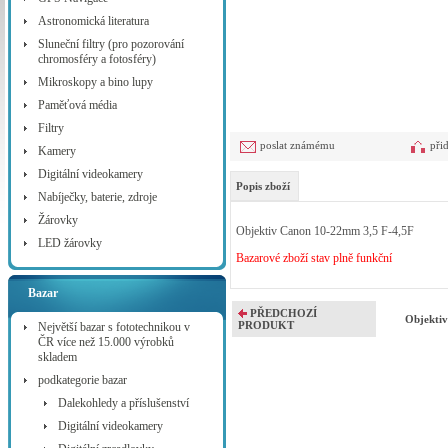
Astronomická literatura
Sluneční filtry (pro pozorování
chromosféry a fotosféry)
Mikroskopy a bino lupy
Paměťová média
Filtry
poslat známému
při
Kamery
Digitální videokamery
Popis zboží
Nabíječky, baterie, zdroje
Žárovky
Objektiv Canon 10-22mm 3,5 F-4,5F
LED žárovky
Bazarové zboží stav plně funkční
Bazar
PŘEDCHOZÍ
Objekti
PRODUKT
Největší bazar s fototechnikou v
ČR více než 15.000 výrobků
skladem
podkategorie bazar
Dalekohledy a příslušenství
Digitální videokamery