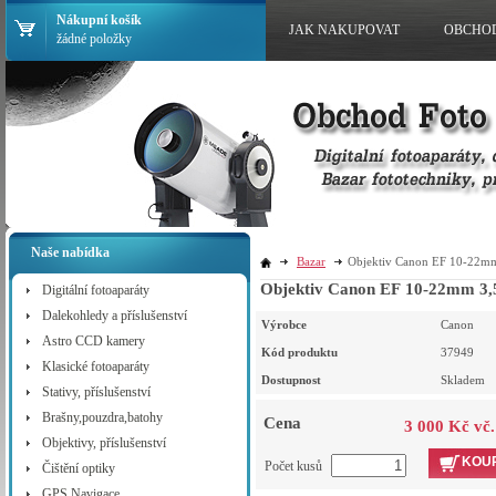
Nákupní košík
JAK NAKUPOVAT
OBCHO
žádné položky
Naše nabídka
Bazar
Objektiv Canon EF 10-22mm
Objektiv Canon EF 10-22mm 3,
Digitální fotoaparáty
Dalekohledy a příslušenství
Výrobce
Canon
Astro CCD kamery
Kód produktu
37949
Klasické fotoaparáty
Dostupnost
Skladem
Stativy, příslušenství
Brašny,pouzdra,batohy
Cena
3 000 Kč vč
Objektivy, příslušenství
KOUP
Počet kusů
Čištění optiky
GPS Navigace