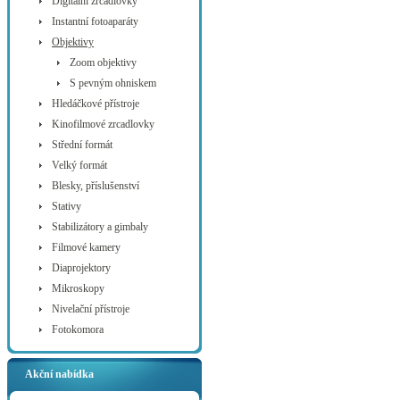
Digitální zrcadlovky
Instantní fotoaparáty
Objektivy
Zoom objektivy
S pevným ohniskem
Hledáčkové přístroje
Kinofilmové zrcadlovky
Střední formát
Velký formát
Blesky, příslušenství
Stativy
Stabilizátory a gimbaly
Filmové kamery
Diaprojektory
Mikroskopy
Nivelační přístroje
Fotokomora
Akční nabídka