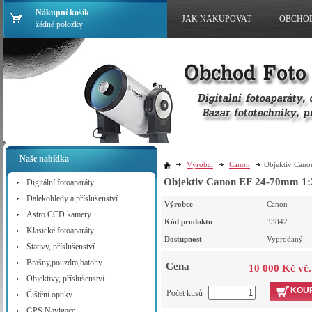
Nákupní košík
JAK NAKUPOVAT
OBCHO
žádné položky
Naše nabídka
Výrobci
Canon
Objektiv Can
Objektiv Canon EF 24-70mm 1:
Digitální fotoaparáty
Dalekohledy a příslušenství
Výrobce
Canon
Astro CCD kamery
Kód produktu
33842
Klasické fotoaparáty
Dostupnost
Vyprodaný
Stativy, příslušenství
Brašny,pouzdra,batohy
Cena
10 000 Kč vč
Objektivy, příslušenství
KOUP
Počet kusů
Čištění optiky
GPS Navigace