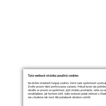
Tato webová stránka používá cookies
Na těchto stránkách fungují cookies, které naše společnosti využívaj
Zvolte prosím Vámi preferovanou variantu. Pokud byste nás potřebo
obraťte se prosím na společnost, jejíž stránky procházíte, nebo na 
nenakládáme, jak bychom měli, máte možnost podat stížnost u Úřadu
nás a budeme tak moct Váš požadavek obratem vyřešit.