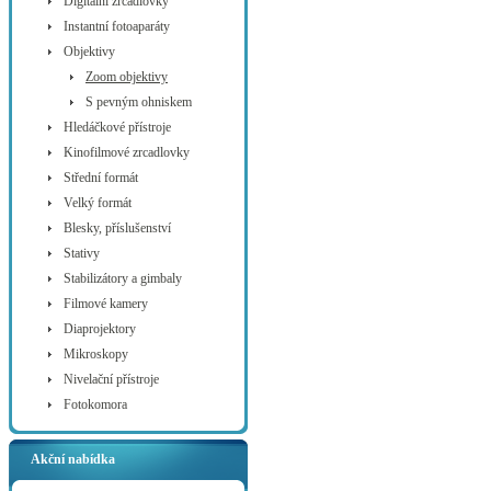
Digitální zrcadlovky
Instantní fotoaparáty
Objektivy
Zoom objektivy
S pevným ohniskem
Hledáčkové přístroje
Kinofilmové zrcadlovky
Střední formát
Velký formát
Blesky, příslušenství
Stativy
Stabilizátory a gimbaly
Filmové kamery
Diaprojektory
Mikroskopy
Nivelační přístroje
Fotokomora
Akční nabídka