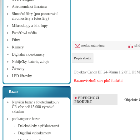
Astronomická literatura
Sluneční filtry (pro pozorování
chromosféry a fotosféry)
Mikroskopy a bino lupy
Paměťová média
Filtry
poslat známému
při
Kamery
Digitální videokamery
Popis zboží
Nabíječky, baterie, zdroje
Žárovky
Objektiv Canon EF 24-70mm 1:2.8f L USM 
LED žárovky
Bazarové zboží stav plně funkční
Bazar
PŘEDCHOZÍ
Objektiv
PRODUKT
Největší bazar s fototechnikou v
ČR více než 15.000 výrobků
skladem
podkategorie bazar
Dalekohledy a příslušenství
Digitální videokamery