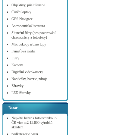
Objektivy, příslušenství
Čištění optiky
GPS Navigace
Astronomická literatura
Sluneční filtry (pro pozorování
chromosféry a fotosféry)
Mikroskopy a bino lupy
Paměťová média
Filtry
Kamery
Digitální videokamery
Nabíječky, baterie, zdroje
Žárovky
LED žárovky
Bazar
Největší bazar s fototechnikou v
ČR více než 15.000 výrobků
skladem
podkategorie bazar