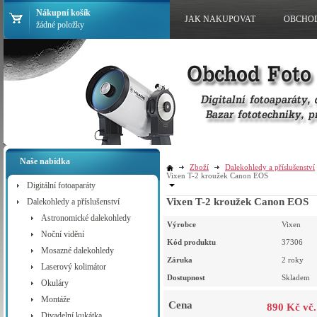
Nákupní košík
JAK NAKUPOVAT
OBCHO
žádné položky
Naše nabídka
Zboží
Dalekohledy a příslušenství
Vixen T-2 kroužek Canon EOS
Digitální fotoaparáty
Vixen T-2 kroužek Canon EOS
Dalekohledy a příslušenství
Astronomické dalekohledy
Výrobce
Vixen
Noční vidění
Kód produktu
37306
Mosazné dalekohledy
Záruka
2 roky
Laserový kolimátor
Dostupnost
Skladem
Okuláry
Montáže
Cena
890 Kč vč
Divadelní kukátka