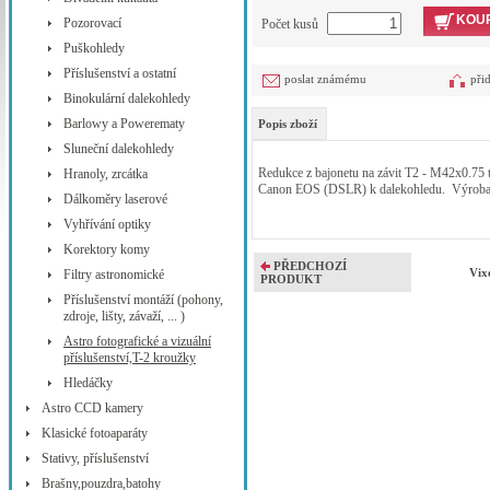
KOUP
Pozorovací
Počet kusů
Puškohledy
Příslušenství a ostatní
poslat známému
při
Binokulární dalekohledy
Barlowy a Powerematy
Popis zboží
Sluneční dalekohledy
Redukce z bajonetu na závit T2 - M42x0.75 
Hranoly, zrcátka
Canon EOS (DSLR) k dalekohledu. Výroba 
Dálkoměry laserové
Vyhřívání optiky
Korektory komy
PŘEDCHOZÍ
Vix
Filtry astronomické
PRODUKT
Příslušenství montáží (pohony,
zdroje, lišty, závaží, ... )
Astro fotografické a vizuální
příslušenství,T-2 kroužky
Hledáčky
Astro CCD kamery
Klasické fotoaparáty
Stativy, příslušenství
Brašny,pouzdra,batohy