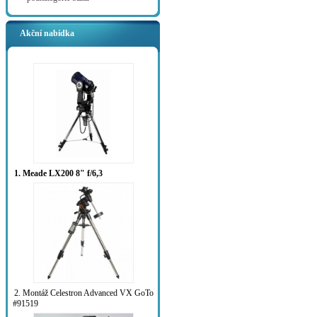
Akční nabídka
1. Meade LX200 8" f/6,3
2. Montáž Celestron Advanced VX GoTo
#91519