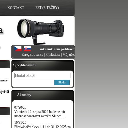
KONTAKT
EET (E-TRŽBY)
zákazník není přihlášen
Zaregistrovat se
|
Přihlásit se
|
Můj účet
Vyhledávání
amery,
Hledat
ejvětší
Aktuality
07/20/26
Ve středu 12. srpna 2026 budeme mít
možnost pozorovat zatmění Slunce....
-
10/31/25
Předvánoční slevy 1.11 do 31.12.2025 na