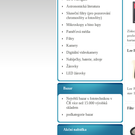
Astronomická literatura
Sluneční filtry (pro pozorování
chromosféry a fotosféry)
Mikroskopy a bino lupy
Získ
Paměťová média
prof
Filtry
karta
uvidí
Kamery
fotoap
Lee 
Digitální videokamery
Nabíječky, baterie, zdroje
Žárovky
LED žárovky
Bazar
Lee 
stav 
Největší bazar s fototechnikou v
ČR více než 15.000 výrobků
skladem
Filt
podkategorie bazar
Akční nabídka