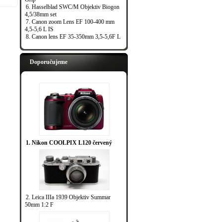
6. Hasselblad SWC/M Objektiv Biogon
4,5/38mm set
7. Canon zoom Lens EF 100-400 mm
4,5-5,6 L IS
8. Canon lens EF 35-350mm 3,5-5,6F L
Doporučujeme
1. Nikon COOLPIX L120 červený
2. Leica IIIa 1939 Objektiv Summar
50mm 1:2 F