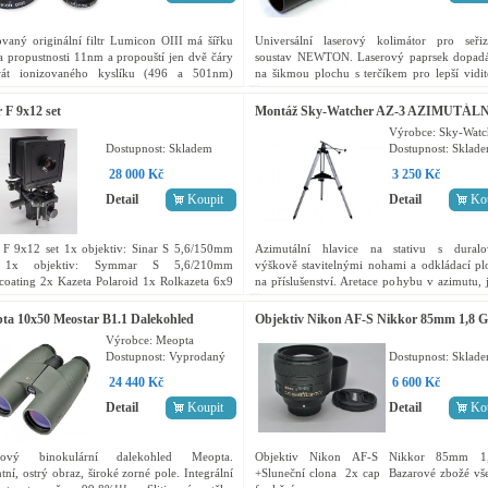
vaný originální filtr Lumicon OIII má šířku
Universální laserový kolimátor pro seřiz
 propustnosti 11nm a propouští jen dvě čáry
soustav NEWTON. Laserový paprsek dopadá
rát ionizovaného kyslíku (496 a 501nm)
na šikmou plochu s terčíkem pro lepší vidit
vané planetárními a emisními mlhovinami....
efektu seřizování. Upínací průměr 1.25”.
 F 9x12 set
Montáž Sky-Watcher AZ-3 AZIMUTÁL
Výrobce:
Sky-Watc
Dostupnost:
Skladem
Dostupnost:
Sklad
28 000 Kč
3 250 Kč
Detail
Koupit
Detail
Ko
 F 9x12 set 1x objektiv: Sinar S 5,6/150mm
Azimutální hlavice na stativu s duralo
1x objektiv: Symmar S 5,6/210mm
výškově stavitelnými nohami a odkládací p
coating 2x Kazeta Polaroid 1x Rolkazeta 6x9
na příslušenství. Aretace pohybu v azimutu,
 10x Kazeta Fedelit 9x12 1x Kompen dium...
pohyby v obou směrech. Montáž je vhodná j
pozemní...
ta 10x50 Meostar B1.1 Dalekohled
Objektiv Nikon AF-S Nikkor 85mm 1,8 G
Výrobce:
Meopta
Dostupnost:
Vyprodaný
Dostupnost:
Sklad
24 440 Kč
6 600 Kč
Detail
Koupit
Detail
Ko
kový binokulární dalekohled Meopta.
Objektiv Nikon AF-S Nikkor 85mm 
ntní, ostrý obraz, široké zorné pole. Integrální
+Sluneční clona 2x cap Bazarové zbožé vše