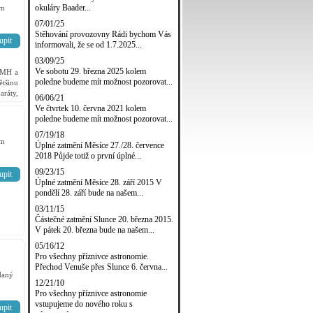
okuláry Baader...
em
07/01/25
Stěhování provozovny Rádi bychom Vás
upit
informovali, že se od 1.7.2025...
03/09/25
Ve sobotu 29. března 2025 kolem
NiMH a
poledne budeme mít možnost pozorovat...
tšinu
ráty,
06/06/21
ké 1-2
Ve čtvrtek 10. června 2021 kolem
poledne budeme mít možnost pozorovat...
07/19/18
em
Úplné zatmění Měsíce 27./28. července
2018 Půjde totiž o první úplné...
09/23/15
upit
Úplné zatmění Měsíce 28. září 2015 V
pondělí 28. září bude na našem...
03/11/15
Částečné zatmění Slunce 20. března 2015.
V pátek 20. března bude na našem...
05/16/12
Pro všechny příznivce astronomie.
Přechod Venuše přes Slunce 6. června...
daný
12/21/10
Pro všechny příznivce astronomie
vstupujeme do nového roku s
upit