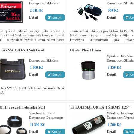
Dostupnost:
Skladem
Dostupnost:
Sklad
2 511 Kč
700 Kč
Detail
Koupit
Detail
Ko
ejte přesně takové záběry, jaké chcete s
- univerzální nabíječka pro Li-Ion, Li-Pol, 
esionálními SanDisk Extreme® CompactFlash®
NiCd akumulátory - umožňuje nabíjet vě
mi . S rychlostí zápisu a čtení až 60 MB/s
lithiových akumulátorů pro fotoapa
te, že je zapotřebí víc, než jen výborný SLR
videokamery, mobilní telefony - nabíjí ta
arát,...
NiMH/NiCd...
Fiters SW 150.6ND Soft Grad
Okulár Plössl 11mm
Výrobce:
Tele Vue
Dostupnost:
Skladem
Dostupnost:
Sklad
1 500 Kč
3 150 Kč
Detail
Koupit
Detail
Ko
Fiters SW 150.6ND Soft Grad Bazarové zboží
1/A
r O III pro zadní objímku SCT
TS KOLIMÁTOR LA-1 ŠIKMÝ 1.25”
LASEROVÝ
Výrobce:
Lumicon
Výrobce:
Teleskop
Service
Dostupnost:
Dostupnost:
Dostupnost:
Vypro
5-7 dnů
11 390 Kč
1 500 Kč
Detail
Koupit
Detail
Ko