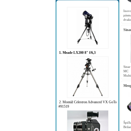
Inovo
pásma
dvak
emito
Sinar
1. Meade LX200 8" f/6,3
Sinar
MC 
Multi
Sinar
Meop
2. Montáž Celestron Advanced VX GoTo
#91519
Špič
Brila