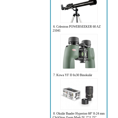
6. Celestron POWERSEEKER 60 AZ
21041
7. Kowa YF II 6x30 Binokulár
8. Okulár Baader Hyperion 68° 8-24 mm
ClickStop Zoom Mark IV 2”/1.25”