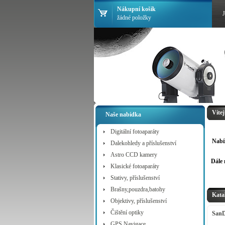
Nákupní košík
žádné položky
Víte
Naše nabídka
Digitální fotoaparáty
Nabíz
Dalekohledy a příslušenství
Astro CCD kamery
Dále n
Klasické fotoaparáty
Stativy, příslušenství
Brašny,pouzdra,batohy
Kata
Objektivy, příslušenství
Čištění optiky
SanD
16G
GPS Navigace