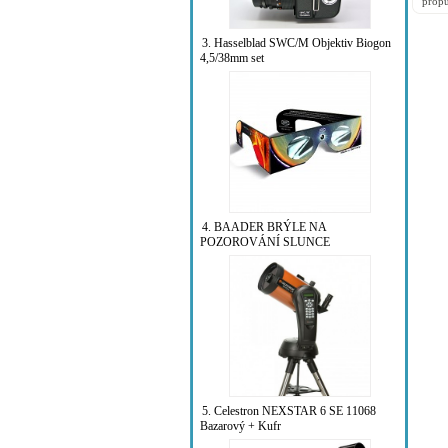
prop
pogu
všech
3. Hasselblad SWC/M Objektiv Biogon
4,5/38mm set
4. BAADER BRÝLE NA
POZOROVÁNÍ SLUNCE
5. Celestron NEXSTAR 6 SE 11068
Bazarový + Kufr