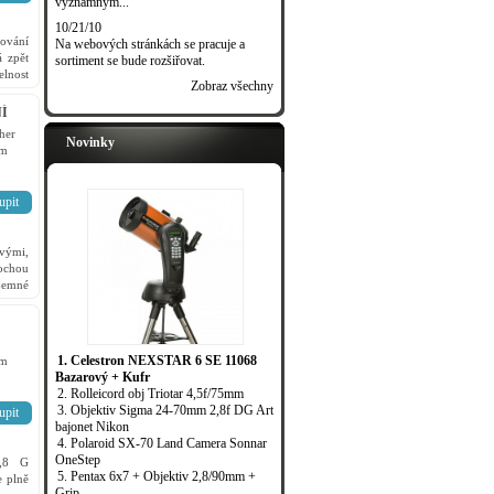
významným...
10/21/10
ování
Na webových stránkách se pracuje a
 zpět
sortiment se bude rozšiřovat.
elnost
Zobraz všechny
NÍ
her
Novinky
em
upit
vými,
lochou
 jemné
ak pro
1. Celestron NEXSTAR 6 SE 11068
em
Bazarový + Kufr
2. Rolleicord obj Triotar 4,5f/75mm
3. Objektiv Sigma 24-70mm 2,8f DG Art
upit
bajonet Nikon
4. Polaroid SX-70 Land Camera Sonnar
OneStep
1,8 G
5. Pentax 6x7 + Objektiv 2,8/90mm +
 plně
Grip