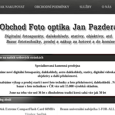
JAK NAKUPOVAT
OBCHODNÍ PODMÍNKY
SLUŽBY
O NÁS
jte na našich webových stránkách
Specializovaná kamenná prodejna
íme nové digitální fotoaparáty, dalekohledy, astro dalekohledy, stativy, digitální videok
objektivy a další příslušenství.
abízíme výkup a prodej starší i nové foto techniky a foto příslušenství, dalekohledů . N
bazar s foto technikou v ČR více něž 15.000 výrobků skladem.
Jsme na trhu více než 36 let s dlouholetou tradicí která sahá více jak 50 let
log zboží
isk Extreme CompactFlash Card 60MB/s
Braun univerzální nabíječka 1-FOR-ALL
B
TRAVELnow s LCD
Výrobce:
SanDisk