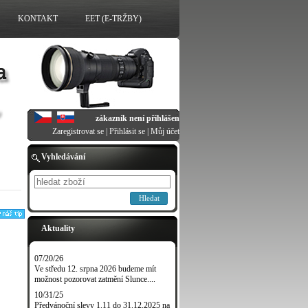
KONTAKT
EET (E-TRŽBY)
zákazník není přihlášen
Zaregistrovat se
|
Přihlásit se
|
Můj účet
Vyhledávání
Hledat
Aktuality
07/20/26
Ve středu 12. srpna 2026 budeme mít
možnost pozorovat zatmění Slunce....
10/31/25
Předvánoční slevy 1.11 do 31.12.2025 na