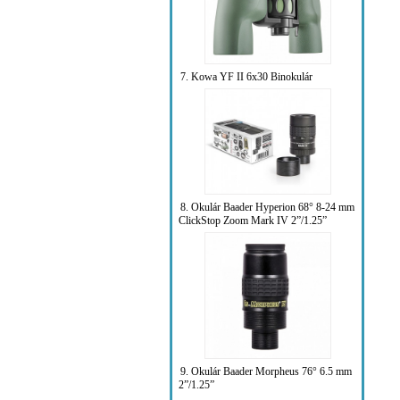
7. Kowa YF II 6x30 Binokulár
8. Okulár Baader Hyperion 68° 8-24 mm
ClickStop Zoom Mark IV 2”/1.25”
9. Okulár Baader Morpheus 76° 6.5 mm
2”/1.25”