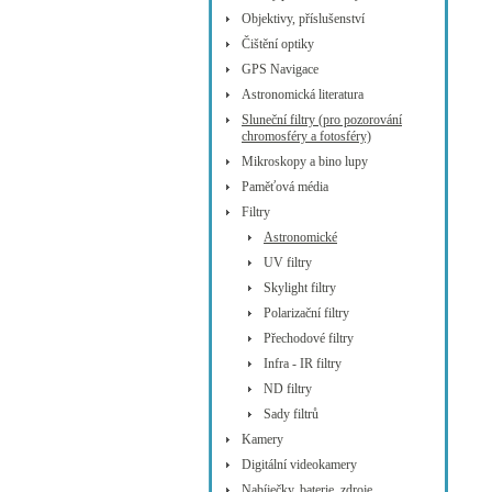
Objektivy, příslušenství
Čištění optiky
GPS Navigace
Astronomická literatura
Sluneční filtry (pro pozorování
chromosféry a fotosféry)
Mikroskopy a bino lupy
Paměťová média
Filtry
Astronomické
UV filtry
Skylight filtry
Polarizační filtry
Přechodové filtry
Infra - IR filtry
ND filtry
Sady filtrů
Kamery
Digitální videokamery
Nabíječky, baterie, zdroje