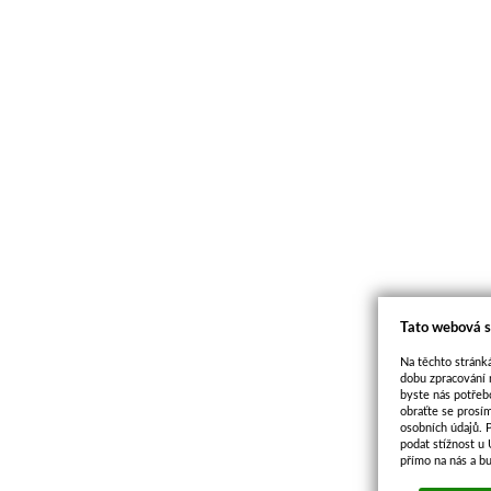
Tato webová s
Na těchto stránká
dobu zpracování 
byste nás potřeb
obraťte se prosí
osobních údajů. 
podat stížnost u
přímo na nás a b