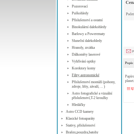
Cen
Pozorovací
Puškohledy
Poče
Příslušenství a ostatní
Binokulární dalekohledy
Barlowy a Powerematy
Sluneční dalekohledy
Hranoly, zrcátka
p
Dálkoměry laserové
Vyhřívání optiky
Popis 
Korektory komy
Filtry astronomické
Papíro
planet
Příslušenství montáží (pohony,
zdroje, lišty, závaží, ... )
!!! 
Astro fotografické a vizuální
příslušenství,T-2 kroužky
Hledáčky
Astro CCD kamery
Klasické fotoaparáty
Stativy, příslušenství
Brašny,pouzdra,batohy