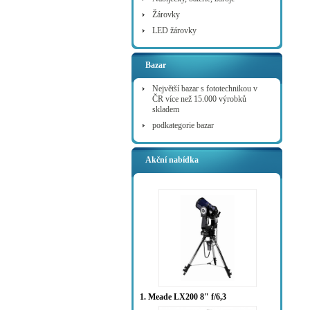
Žárovky
LED žárovky
Bazar
Největší bazar s fototechnikou v
ČR více než 15.000 výrobků
skladem
podkategorie bazar
Akční nabídka
1. Meade LX200 8" f/6,3