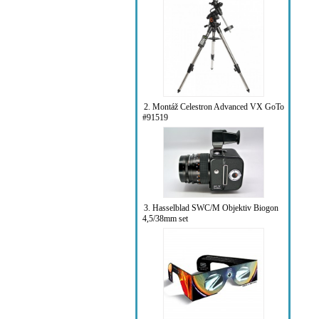
2. Montáž Celestron Advanced VX GoTo
#91519
3. Hasselblad SWC/M Objektiv Biogon
4,5/38mm set