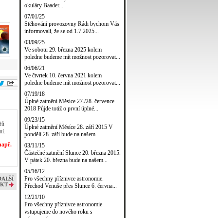
okuláry Baader...
07/01/25
Stěhování provozovny Rádi bychom Vás
informovali, že se od 1.7.2025...
03/09/25
Ve sobotu 29. března 2025 kolem
poledne budeme mít možnost pozorovat...
06/06/21
Ve čtvrtek 10. června 2021 kolem
poledne budeme mít možnost pozorovat...
07/19/18
Úplné zatmění Měsíce 27./28. července
2018 Půjde totiž o první úplné...
09/23/15
dů
Úplné zatmění Měsíce 28. září 2015 V
ní.
pondělí 28. září bude na našem...
např.
03/11/15
Částečné zatmění Slunce 20. března 2015.
V pátek 20. března bude na našem...
05/16/12
Pro všechny příznivce astronomie.
DALŠÍ
KT
Přechod Venuše přes Slunce 6. června...
12/21/10
Pro všechny příznivce astronomie
vstupujeme do nového roku s