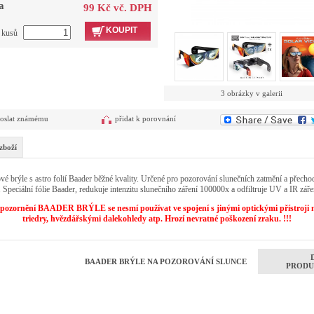
a
99 Kč vč. DPH
KOUPIT
t kusů
3 obrázky v galerii
oslat známému
přidat k porovnání
zboží
vé brýle s astro folií Baader běžné kvality. Určené pro pozorování slunečních zatmění a přecho
. Speciální fólie Baader, redukuje intenzitu slunečního záření 100000x a odfiltruje UV a IR záře
Upozornění BAADER BRÝLE se nesmí používat ve spojení s jinými optickými přístroji 
triedry, hvězdářskými dalekohledy atp. Hrozí nevratné poškození zraku. !!!
BAADER BRÝLE NA POZOROVÁNÍ SLUNCE
PRODU