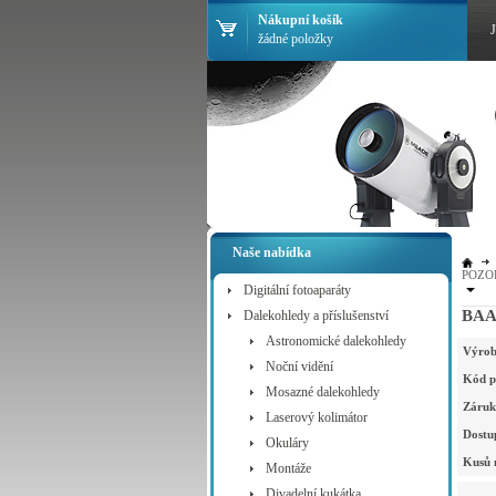
Nákupní košík
žádné položky
Naše nabídka
POZO
Digitální fotoaparáty
BAA
Dalekohledy a příslušenství
Astronomické dalekohledy
Výrob
Noční vidění
Kód p
Mosazné dalekohledy
Záruk
Laserový kolimátor
Dostu
Okuláry
Kusů 
Montáže
Divadelní kukátka