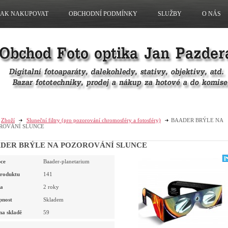
JAK NAKUPOVAT
OBCHODNÍ PODMÍNKY
SLUŽBY
O NÁS
Zboží
Sluneční filtry (pro pozorování chromosféry a fotosféry)
BAADER BRÝLE NA
ROVÁNÍ SLUNCE
DER BRÝLE NA POZOROVÁNÍ SLUNCE
ce
Baader-planetarium
roduktu
141
a
2 roky
pnost
Skladem
na skladě
59