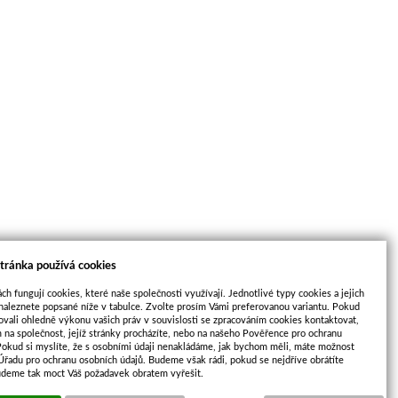
tránka používá cookies
ch fungují cookies, které naše společnosti využívají. Jednotlivé typy cookies a jejich
naleznete popsané níže v tabulce. Zvolte prosím Vámi preferovanou variantu. Pokud
ovali ohledně výkonu vašich práv v souvislosti se zpracováním cookies kontaktovat,
m na společnost, jejíž stránky procházíte, nebo na našeho Pověřence pro ochranu
Pokud si myslíte, že s osobními údaji nenakládáme, jak bychom měli, máte možnost
 Úřadu pro ochranu osobních údajů. Budeme však rádi, pokud se nejdříve obrátíte
udeme tak moct Váš požadavek obratem vyřešit.