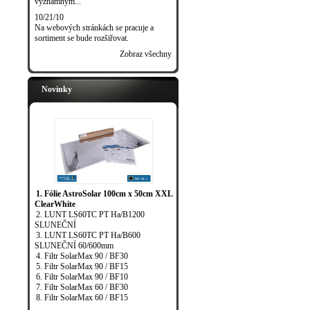
významným...
10/21/10
Na webových stránkách se pracuje a
sortiment se bude rozšiřovat.
Zobraz všechny
Novinky
1. Fólie AstroSolar 100cm x 50cm XXL
ClearWhite
2. LUNT LS60TC PT Ha/B1200
SLUNEČNÍ
3. LUNT LS60TC PT Ha/B600
SLUNEČNÍ 60/600mm
4. Filtr SolarMax 90 / BF30
5. Filtr SolarMax 90 / BF15
6. Filtr SolarMax 90 / BF10
7. Filtr SolarMax 60 / BF30
8. Filtr SolarMax 60 / BF15