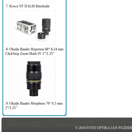
7. Kowa YF II 6x30 Binokulár
8. Okulár Baader Hyperion 68° 8-24 mm
ClickStop Zoom Mark IV 2”/1.25”
9. Okulár Baader Morpheus 76° 6.5 mm
2”/1.25”
© 2010 FOTO OPTIKA JAN PAZDE