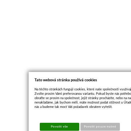
Tato webová stránka používá cookies
Na těchto stránkách fungují cookies, které naše společnosti využívaj
Zvolte prosím Vámi preferovanou variantu. Pokud byste nás potřebo
obraťte se prosím na společnost, jejíž stránky procházíte, nebo na 
nenakládáme, jak bychom měli, máte možnost podat stížnost u Úřadu
nás a budeme tak moct Váš požadavek obratem vyřešit.
Povolit vše
Povolit pouze nutné