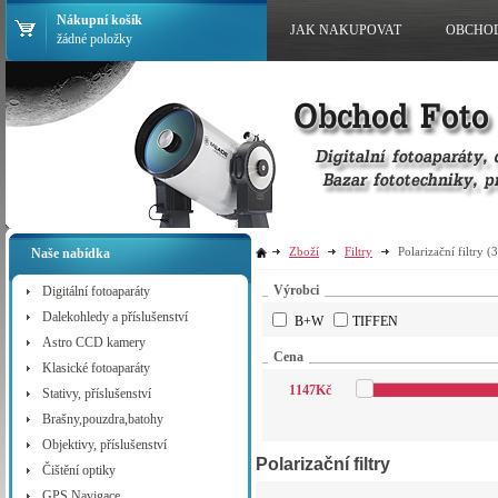
Nákupní košík
JAK NAKUPOVAT
OBCHO
žádné položky
Zboží
Filtry
Polarizační filtry
(
Naše nabídka
Výrobci
Digitální fotoaparáty
Dalekohledy a příslušenství
B+W
TIFFEN
Astro CCD kamery
Cena
Klasické fotoaparáty
1147
Kč
Stativy, příslušenství
Brašny,pouzdra,batohy
Objektivy, příslušenství
Polarizační filtry
Čištění optiky
GPS Navigace