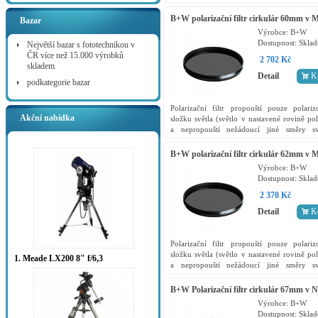
například odrazy) a zároveň slouží jako o
filr přední...
B+W polarizační filtr cirkulár 60mm v
Bazar
kvalitě
Výrobce:
B+W
Dostupnost:
Skla
Největší bazar s fototechnikou v
ČR více než 15.000 výrobků
2 702 Kč
skladem
Detail
K
podkategorie bazar
Polarizační filtr propouští pouze polari
Akční nabídka
složku světla (světlo v nastavené rovině pol
a nepropouští nežádoucí jiné směry sv
například odrazy) a zároveň slouží jako o
filr přední...
B+W polarizační filtr cirkulár 62mm v
kvalitě
Výrobce:
B+W
Dostupnost:
Skla
2 370 Kč
Detail
K
Polarizační filtr propouští pouze polari
složku světla (světlo v nastavené rovině pol
1. Meade LX200 8" f/6,3
a nepropouští nežádoucí jiné směry sv
například odrazy) a zároveň slouží jako o
filr přední...
B+W Polarizační filtr cirkulár 67mm v 
kvalitě
Výrobce:
B+W
Dostupnost:
Skla