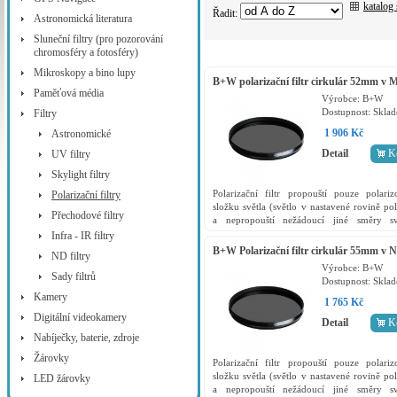
katalog
Řadit:
Astronomická literatura
Sluneční filtry (pro pozorování
chromosféry a fotosféry)
Mikroskopy a bino lupy
B+W polarizační filtr cirkulár 52mm v
Paměťová média
kvalitě
Výrobce:
B+W
Dostupnost:
Skla
Filtry
1 906 Kč
Astronomické
Detail
K
UV filtry
Skylight filtry
Polarizační filtr propouští pouze polari
Polarizační filtry
složku světla (světlo v nastavené rovině pol
Přechodové filtry
a nepropouští nežádoucí jiné směry sv
například odrazy) a zároveň slouží jako o
Infra - IR filtry
filr přední...
B+W Polarizační filtr cirkulár 55mm v 
ND filtry
kvalitě
Výrobce:
B+W
Sady filtrů
Dostupnost:
Skla
Kamery
1 765 Kč
Digitální videokamery
Detail
K
Nabíječky, baterie, zdroje
Žárovky
Polarizační filtr propouští pouze polari
složku světla (světlo v nastavené rovině pol
LED žárovky
a nepropouští nežádoucí jiné směry sv