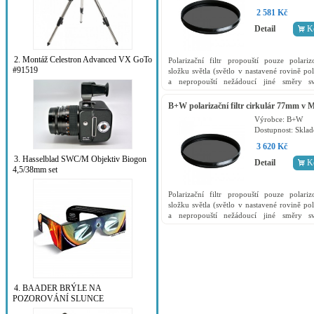
2 581 Kč
Detail
K
2. Montáž Celestron Advanced VX GoTo
Polarizační filtr propouští pouze polari
#91519
složku světla (světlo v nastavené rovině pol
a nepropouští nežádoucí jiné směry sv
například odrazy) a zároveň slouží jako o
filr přední...
B+W polarizační filtr cirkulár 77mm v
kvalitě
Výrobce:
B+W
Dostupnost:
Skla
3 620 Kč
3. Hasselblad SWC/M Objektiv Biogon
Detail
K
4,5/38mm set
Polarizační filtr propouští pouze polari
složku světla (světlo v nastavené rovině pol
a nepropouští nežádoucí jiné směry sv
například odrazy) a zároveň slouží jako o
filr přední...
4. BAADER BRÝLE NA
POZOROVÁNÍ SLUNCE