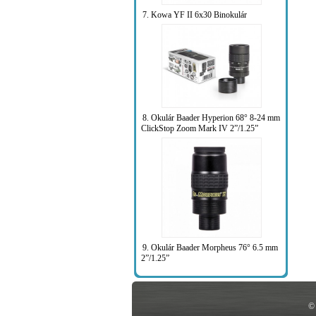
7. Kowa YF II 6x30 Binokulár
8. Okulár Baader Hyperion 68° 8-24 mm
ClickStop Zoom Mark IV 2”/1.25”
9. Okulár Baader Morpheus 76° 6.5 mm
2”/1.25”
©