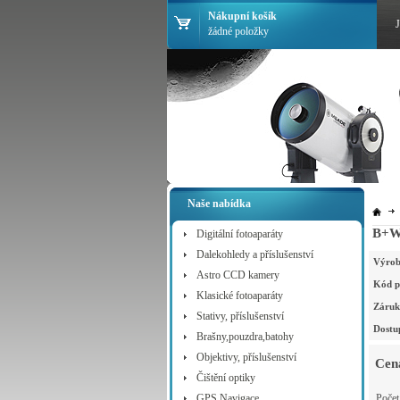
Nákupní košík
žádné položky
Naše nabídka
B+W 
Digitální fotoaparáty
Dalekohledy a příslušenství
Výrob
Astro CCD kamery
Kód p
Klasické fotoaparáty
Záruk
Stativy, příslušenství
Dostu
Brašny,pouzdra,batohy
Objektivy, příslušenství
Cen
Čištění optiky
GPS Navigace
Poče