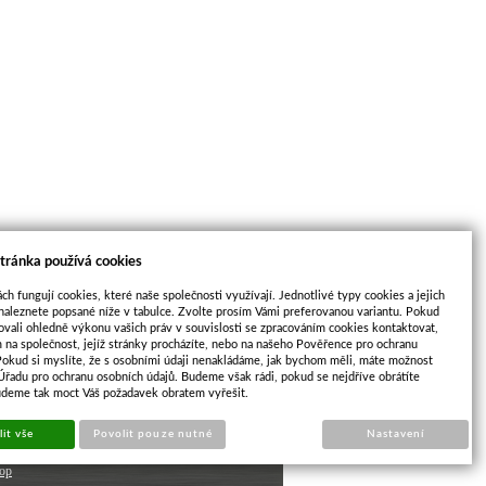
tránka používá cookies
ch fungují cookies, které naše společnosti využívají. Jednotlivé typy cookies a jejich
naleznete popsané níže v tabulce. Zvolte prosím Vámi preferovanou variantu. Pokud
ovali ohledně výkonu vašich práv v souvislosti se zpracováním cookies kontaktovat,
m na společnost, jejíž stránky procházíte, nebo na našeho Pověřence pro ochranu
Pokud si myslíte, že s osobními údaji nenakládáme, jak bychom měli, máte možnost
 Úřadu pro ochranu osobních údajů. Budeme však rádi, pokud se nejdříve obrátíte
udeme tak moct Váš požadavek obratem vyřešit.
it vše
Povolit pouze nutné
Nastavení
op