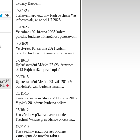
okuláry Baader...
07/01/25
Stěhování provozovny Rádi bychom Vás
informovali, že se od 1.7.2025...
03/09/25
Ve sobotu 29. března 2025 kolem
poledne budeme mít možnost pozorovat...
06/06/21
í
Ve čtvrtek 10. června 2021 kolem
poledne budeme mít možnost pozorovat...
07/19/18
Úplné zatmění Měsíce 27./28. července
2018 Půjde totiž o první úplné...
09/23/15
Úplné zatmění Měsíce 28. září 2015 V
DALŠÍ
KT
pondělí 28. září bude na našem...
03/11/15
Částečné zatmění Slunce 20. března 2015.
V pátek 20. března bude na našem...
05/16/12
Pro všechny příznivce astronomie.
Přechod Venuše přes Slunce 6. června...
12/21/10
Pro všechny příznivce astronomie
vstupujeme do nového roku s