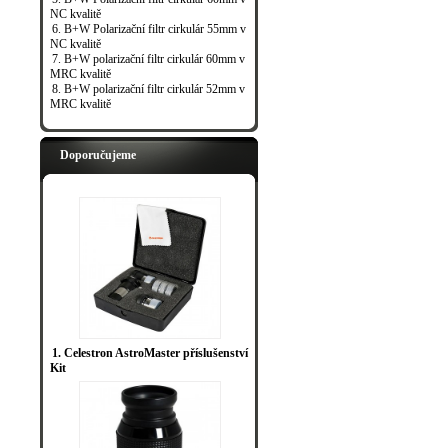
NC kvalitě
6. B+W Polarizační filtr cirkulár 55mm v
NC kvalitě
7. B+W polarizační filtr cirkulár 60mm v
MRC kvalitě
8. B+W polarizační filtr cirkulár 52mm v
MRC kvalitě
Doporučujeme
1. Celestron AstroMaster příslušenství
Kit