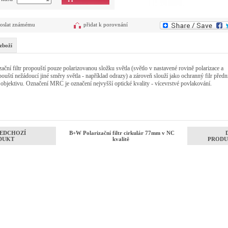
oslat známému
přidat k porovnání
zboží
zační filtr propouští pouze polarizovanou složku světla (světlo v nastavené rovině polarizace a
ouští nežádoucí jiné směry světla - například odrazy) a zároveň slouží jako ochranný filr předn
objektivu. Označení MRC je označení nejvyšší optické kvality - vícevrstvé povlakování.
EDCHOZÍ
B+W Polarizační filtr cirkulár 77mm v NC
DUKT
kvalitě
PRODU