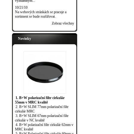
významným...
10/21/10
Na webových stránkách se pracuje a
sortiment se bude rozšiřovat.
Zobraz všechny
Novinky
1. B+W polarizační filtr cirkulár
55mm v MRC kvalitě
2. B+W SLIM 77mm polarizační filtr
cirkulár MRC
3. B+W SLIM 67mm polarizační filtr
cirkulár v NC kvalitě
4. B+W polarizační filtr cirkulár 62mm v
MRC kvalitě
5. B+W Polarizační filtr cirkulár 60mm v