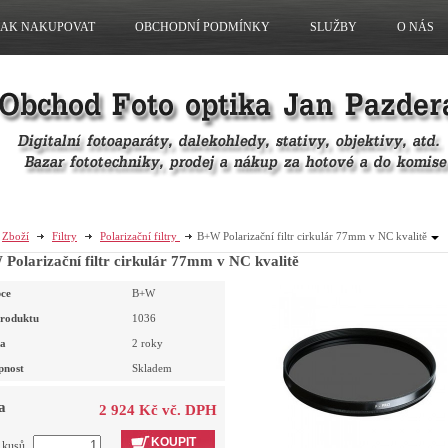
JAK NAKUPOVAT
OBCHODNÍ PODMÍNKY
SLUŽBY
O NÁS
Zboží
Filtry
Polarizační filtry
B+W Polarizační filtr cirkulár 77mm v NC kvalitě
Polarizační filtr cirkulár 77mm v NC kvalitě
ce
B+W
roduktu
1036
a
2 roky
pnost
Skladem
a
2 924 Kč vč. DPH
KOUPIT
t kusů