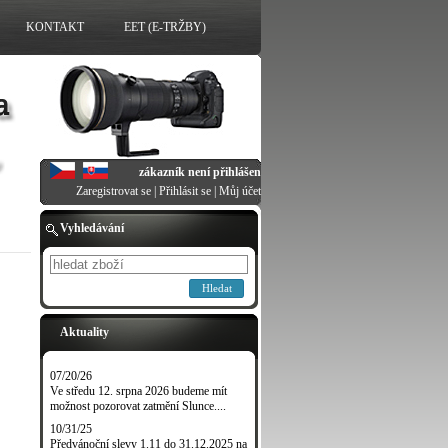
KONTAKT
EET (E-TRŽBY)
zákazník není přihlášen
Zaregistrovat se
|
Přihlásit se
|
Můj účet
Vyhledávání
Hledat
Aktuality
07/20/26
Ve středu 12. srpna 2026 budeme mít
možnost pozorovat zatmění Slunce....
10/31/25
Předvánoční slevy 1.11 do 31.12.2025 na