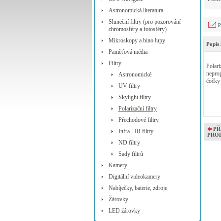
Astronomická literatura
Sluneční filtry (pro pozorování
p
chromosféry a fotosféry)
Mikroskopy a bino lupy
Popis 
Paměťová média
Filtry
Polari
neprop
Astronomické
čočky 
UV filtry
Skylight filtry
Polarizační filtry
Přechodové filtry
PŘ
Infra - IR filtry
PRO
ND filtry
Sady filtrů
Kamery
Digitální videokamery
Nabíječky, baterie, zdroje
Žárovky
LED žárovky