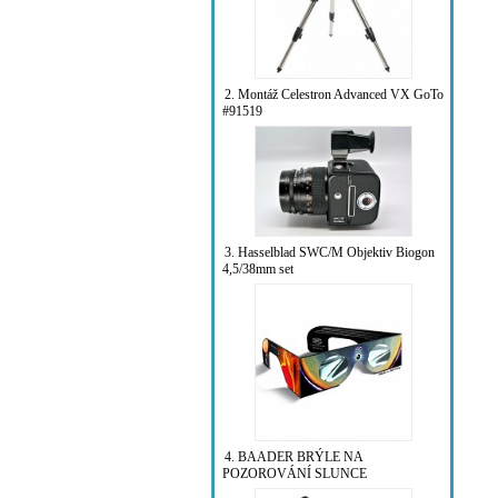
2. Montáž Celestron Advanced VX GoTo
#91519
3. Hasselblad SWC/M Objektiv Biogon
4,5/38mm set
4. BAADER BRÝLE NA
POZOROVÁNÍ SLUNCE