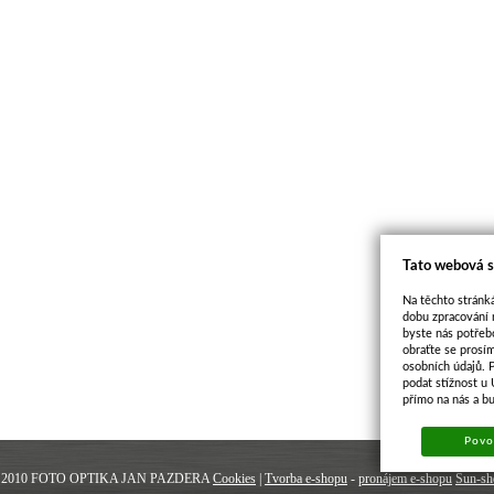
Tato webová s
Na těchto stránká
dobu zpracování 
byste nás potřeb
obraťte se prosí
osobních údajů. 
podat stížnost u
přímo na nás a b
Povol
 2010 FOTO OPTIKA JAN PAZDERA
Cookies
|
Tvorba e-shopu
-
pronájem e-shopu
Sun-sh