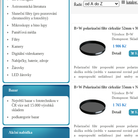
katalog
Řadit:
Astronomická literatura
Sluneční filtry (pro pozorování
chromosféry a fotosféry)
Mikroskopy a bino lupy
B+W polarizační filtr cirkulár 52mm v
Paměťová média
kvalitě
Výrobce:
B+W
Dostupnost:
Skla
Filtry
1 906 Kč
Kamery
Detail
K
Digitální videokamery
Nabíječky, baterie, zdroje
Polarizační filtr propouští pouze polari
Žárovky
složku světla (světlo v nastavené rovině pol
LED žárovky
a nepropouští nežádoucí jiné směry sv
například odrazy) a zároveň slouží jako o
filr přední...
B+W Polarizační filtr cirkulár 55mm v 
Bazar
kvalitě
Výrobce:
B+W
Dostupnost:
Skla
Největší bazar s fototechnikou v
1 765 Kč
ČR více než 15.000 výrobků
skladem
Detail
K
podkategorie bazar
Polarizační filtr propouští pouze polari
složku světla (světlo v nastavené rovině pol
Akční nabídka
a nepropouští nežádoucí jiné směry sv