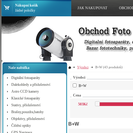
Nákupní košík
JAK NAKUPOVAT
OBCHO
žádné položky
Výrobci
B+W
(43 produktů)
Naše nabídka
Výrobci
Digitální fotoaparáty
Dalekohledy a příslušenství
B+W
Astro CCD kamery
Cena
Klasické fotoaparáty
503
Kč
Stativy, příslušenství
Brašny,pouzdra,batohy
Objektivy, příslušenství
B+W
Čištění optiky
GPS Navigace