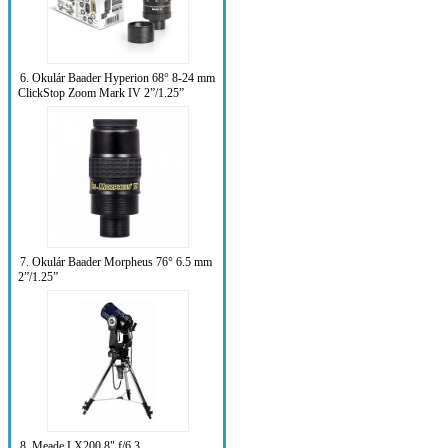
6. Okulár Baader Hyperion 68° 8-24 mm
ClickStop Zoom Mark IV 2”/1.25”
7. Okulár Baader Morpheus 76° 6.5 mm
2”/1.25”
8. Meade LX200 8" f/6,3