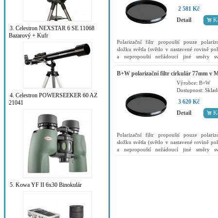
2 581 Kč
Detail
K
3. Celestron NEXSTAR 6 SE 11068
Bazarový + Kufr
Polarizační filtr propouští pouze polari
složku světla (světlo v nastavené rovině pol
a nepropouští nežádoucí jiné směry sv
například odrazy) a zároveň slouží jako o
filr přední...
B+W polarizační filtr cirkulár 77mm v
kvalitě
Výrobce:
B+W
Dostupnost:
Skla
4. Celestron POWERSEEKER 60 AZ
3 620 Kč
21041
Detail
K
Polarizační filtr propouští pouze polari
složku světla (světlo v nastavené rovině pol
a nepropouští nežádoucí jiné směry sv
například odrazy) a zároveň slouží jako o
filr přední...
5. Kowa YF II 6x30 Binokulár