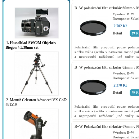
například odrazy) a zároveň slouží jako o
filr přední...
B+W polarizační filtr cirkulár 60mm v
kvalitě
Výrobce:
B+W
Dostupnost:
Skla
2 702 Kč
Detail
K
1. Hasselblad SWC/M Objektiv
Polarizační filtr propouští pouze polari
Biogon 4,5/38mm set
složku světla (světlo v nastavené rovině pol
a nepropouští nežádoucí jiné směry sv
například odrazy) a zároveň slouží jako o
filr přední...
B+W polarizační filtr cirkulár 62mm v
kvalitě
Výrobce:
B+W
Dostupnost:
Skla
2 370 Kč
Detail
K
2. Montáž Celestron Advanced VX GoTo
#91519
Polarizační filtr propouští pouze polari
složku světla (světlo v nastavené rovině pol
a nepropouští nežádoucí jiné směry sv
například odrazy) a zároveň slouží jako o
filr přední...
B+W Polarizační filtr cirkulár 67mm v 
kvalitě
Výrobce:
B+W
Dostupnost:
Skla