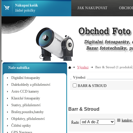
Nákupní košík
JAK NAKUPOVAT
OBCHO
žádné položky
Výrobci
Barr & Stroud
(1 produktů
Naše nabídka
Výrobci
Digitální fotoaparáty
Dalekohledy a příslušenství
BARR & STROUD
Astro CCD kamery
Klasické fotoaparáty
Stativy, příslušenství
Barr & Stroud
Brašny,pouzdra,batohy
Objektivy, příslušenství
katalog
Řadit:
Čištění optiky
GPS Navigace