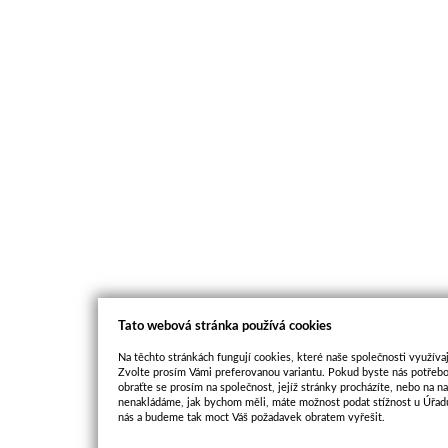
Tato webová stránka používá cookies
Na těchto stránkách fungují cookies, které naše společnosti využívaj
Zvolte prosím Vámi preferovanou variantu. Pokud byste nás potřebo
obraťte se prosím na společnost, jejíž stránky procházíte, nebo na 
nenakládáme, jak bychom měli, máte možnost podat stížnost u Úřadu
nás a budeme tak moct Váš požadavek obratem vyřešit.