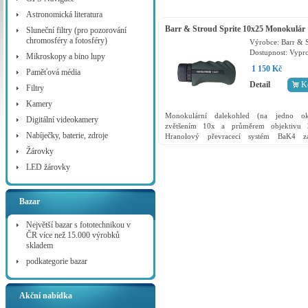
Astronomická literatura
Barr & Stroud Sprite 10x25 Monokulár
Sluneční filtry (pro pozorování
chromosféry a fotosféry)
Výrobce:
Barr & 
Dostupnost:
Vypr
Mikroskopy a bino lupy
1 150 Kč
Paměťová média
Detail
K
Filtry
Kamery
Monokulární dalekohled (na jedno o
Digitální videokamery
zvětšením 10x a průměrem objektivu
Nabíječky, baterie, zdroje
Hranolový převracecí systém BaK4 zaj
vzpřímený a správně orientovaný 
Žárovky
Antireflexní úprava MC. Vzdálenost...
LED žárovky
Bazar
Největší bazar s fototechnikou v
ČR více než 15.000 výrobků
skladem
podkategorie bazar
Akční nabídka