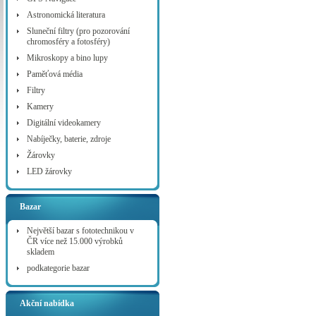
Astronomická literatura
Sluneční filtry (pro pozorování
chromosféry a fotosféry)
Mikroskopy a bino lupy
Paměťová média
Filtry
Kamery
Digitální videokamery
Nabíječky, baterie, zdroje
Žárovky
LED žárovky
Bazar
Největší bazar s fototechnikou v
ČR více než 15.000 výrobků
skladem
podkategorie bazar
Akční nabídka