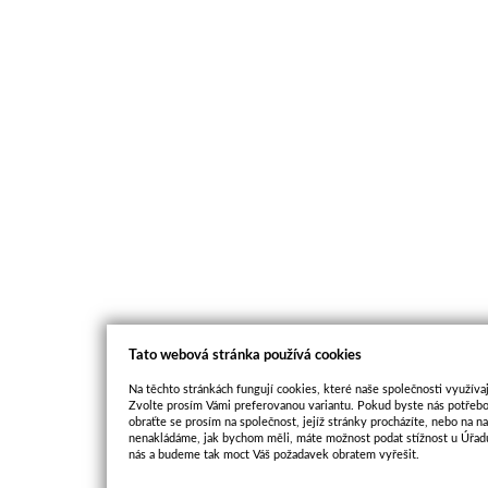
Tato webová stránka používá cookies
Na těchto stránkách fungují cookies, které naše společnosti využívaj
Zvolte prosím Vámi preferovanou variantu. Pokud byste nás potřebo
obraťte se prosím na společnost, jejíž stránky procházíte, nebo na 
nenakládáme, jak bychom měli, máte možnost podat stížnost u Úřadu
nás a budeme tak moct Váš požadavek obratem vyřešit.