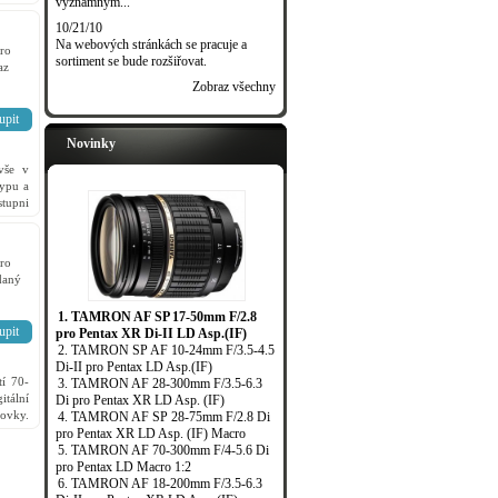
významným...
 máte
10/21/10
Na webových stránkách se pracuje a
ro
sortiment se bude rozšiřovat.
az
Zobraz všechny
upit
Novinky
vše v
typu a
stupni
gitál.
ro
daný
1. TAMRON AF SP 17-50mm F/2.8
upit
pro Pentax XR Di-II LD Asp.(IF)
2. TAMRON SP AF 10-24mm F/3.5-4.5
Di-II pro Pentax LD Asp.(IF)
tí 70-
3. TAMRON AF 28-300mm F/3.5-6.3
itální
Di pro Pentax XR LD Asp. (IF)
ovky.
4. TAMRON AF SP 28-75mm F/2.8 Di
pro Pentax XR LD Asp. (IF) Macro
5. TAMRON AF 70-300mm F/4-5.6 Di
pro Pentax LD Macro 1:2
6. TAMRON AF 18-200mm F/3.5-6.3