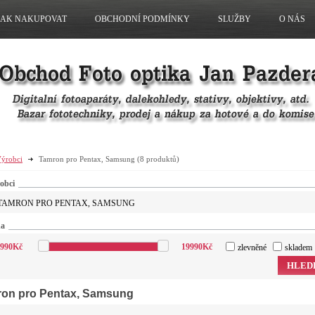
JAK NAKUPOVAT
OBCHODNÍ PODMÍNKY
SLUŽBY
O NÁS
ýrobci
Tamron pro Pentax, Samsung
(8 produktů)
obci
TAMRON PRO PENTAX, SAMSUNG
na
990
Kč
19990
Kč
zlevněné
skladem
HLED
on pro Pentax, Samsung