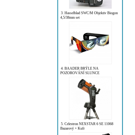
3. Hasselblad SWC/M Objektiv Biogon
4,5/38mm set
4. BAADER BRÝLE NA
POZOROVÁNÍ SLUNCE
5. Celestron NEXSTAR 6 SE 11068
Bazarový + Kufr