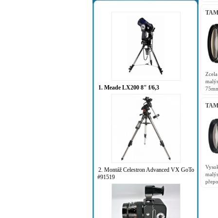
tím 
přeno
TAMR
XR D
Zcel
malý
1. Meade LX200 8" f/6,3
75mm
vysok
celém
TAMR
Pent
Vysok
2. Montáž Celestron Advanced VX GoTo
malý
#91519
přepo
tento