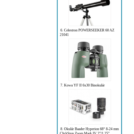
6. Celestron POWERSEEKER 60 AZ
21041
7. Kowa YF II 6x30 Binokulár
8. Okulár Baader Hyperion 68° 8-24 mm
ClickStop Zoom Mark IV 2”/1.25”