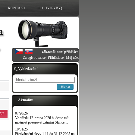
KONTAKT
EET (E-TRŽBY)
zákazník není přihlášen
Zaregistrovat se
|
Přihlásit se
|
Můj účet
Vyhledávání
Hledat
Aktuality
07/20/26
EJ
Ve středu 12. srpna 2026 budeme mít
možnost pozorovat zatmění Slunce....
10/31/25
Předvánoční slevy 1.11 do 31.12.2025 na