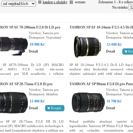
katalog s obrázky
seznam
Zobrazeno 1 - 8 z celko
:
Na stránku
ON SP AF 70-200mm F/2.8 Di LD pro
TAMRON SP AF 10-24mm F/3.5-4.5 Di-II
ax (IF) Macro
Pentax LD Asp.(IF)
Výrobce:
Tamron pro
Výrobce:
Tamron p
Pentax, Samsung
Pentax, Samsung
Dostupnost:
Vyprodaný
Dostupnost:
Sklad
19 990 Kč
13 690 Kč
Detail
Detail
Ko
ý SP AF70-200mm Di LD (IF) MACRO
SP AF 10-24mm F/3.5-4.5 Di-II LD Asp.(I
del A001) F/2.8 rychlý tele-zoom
moderní ultra širokoúhlý zoomový všest
truovaný pro SLR zrcadlovky s velkým
objektiv nabízející ještě větší užitné vlastn
zovým snímačem. Zdědil koncepci produktu
specifikace než stávající Tamron SP AF 11
tězi ocenění, objektivu SP AF28-75mm...
F/4.5-5.6...
ON AF SP 28-75mm F/2.8 Di pro
TAMRON AF SP 90mm F/2.8 Di pro Pent
ax XR LD Asp. (IF) Macro
Macro 1:1
Výrobce:
Tamron pro
Výrobce:
Tamron p
Pentax, Samsung
Pentax, Samsung
Dostupnost:
Skladem
Dostupnost:
Vypro
13 490 Kč
11 790 Kč
Detail
Koupit
Detail
ron SP AF 28-75mm F/2,8 XR Di LD
Pokud podědíte absolutní optické kv
rical (IF) MACRO zužitkovává technologie k
legendárního Tamronu SP 90mm F/2,8 Macro 
ení lepší kompaktnosti objektivu a uděluje mu
ještě jej vylepšíte vícenásobným opt