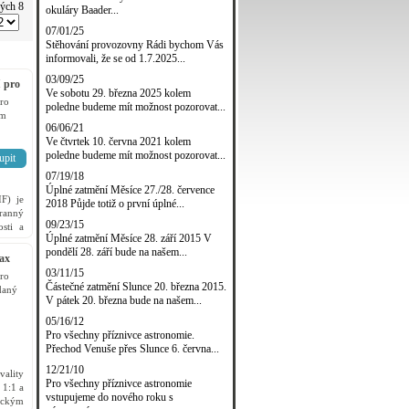
vých 8
okuláry Baader...
07/01/25
Stěhování provozovny Rádi bychom Vás
informovali, že se od 1.7.2025...
03/09/25
 pro
Ve sobotu 29. března 2025 kolem
ro
poledne budeme mít možnost pozorovat...
em
06/06/21
Ve čtvrtek 10. června 2021 kolem
poledne budeme mít možnost pozorovat...
upit
07/19/18
Úplné zatmění Měsíce 27./28. července
F) je
2018 Půjde totiž o první úplné...
ranný
09/23/15
osti a
Úplné zatmění Měsíce 28. září 2015 V
-18mm
pondělí 28. září bude na našem...
ax
03/11/15
ro
Částečné zatmění Slunce 20. března 2015.
daný
V pátek 20. března bude na našem...
05/16/12
Pro všechny příznivce astronomie.
Přechod Venuše přes Slunce 6. června...
12/21/10
ality
Pro všechny příznivce astronomie
1:1 a
vstupujeme do nového roku s
ickým