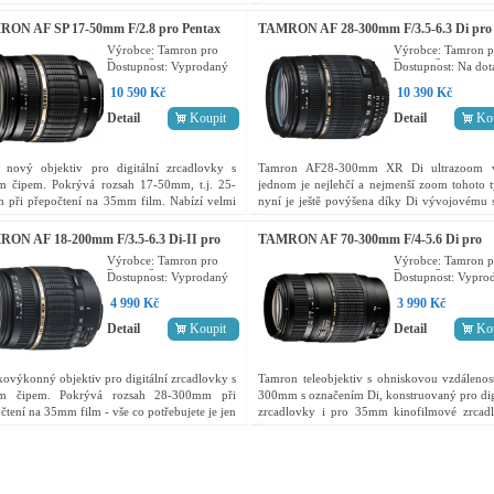
vysokou rychlost a zároveň maximální
povlakováním samozřejmě včetně vývoje Di
snost zaostření. S...
zde tento unikátní objektiv....
ON AF SP 17-50mm F/2.8 pro Pentax
TAMRON AF 28-300mm F/3.5-6.3 Di pro
i-II LD Asp.(IF)
Pentax XR LD Asp. (IF)
Výrobce:
Tamron pro
Výrobce:
Tamron p
Pentax, Samsung
Pentax, Samsung
Dostupnost:
Vyprodaný
Dostupnost:
Na dot
10 590 Kč
10 390 Kč
Detail
Koupit
Detail
Ko
a nový objektiv pro digitální zrcadlovky s
Tamron AF28-300mm XR Di ultrazoom 
m čipem. Pokrývá rozsah 17-50mm, t.j. 25-
jednom je nejlehčí a nejmenší zoom tohoto 
 při přepočtení na 35mm film. Nabízí velmi
nyní je ještě povýšena díky Di vývojovému 
ou obrazovou kvalitu a vysokou světelnost v
obrazová kvalita pro obě směry – film a di
 rozsahu...
Tento vysoký...
ON AF 18-200mm F/3.5-6.3 Di-II pro
TAMRON AF 70-300mm F/4-5.6 Di pro
ax XR LD Asp. (IF)
Pentax LD Macro 1:2
Výrobce:
Tamron pro
Výrobce:
Tamron p
Pentax, Samsung
Pentax, Samsung
Dostupnost:
Vyprodaný
Dostupnost:
Vypro
4 990 Kč
3 990 Kč
Detail
Koupit
Detail
Ko
ovýkonný objektiv pro digitální zrcadlovky s
Tamron teleobjektiv s ohniskovou vzdálenos
m čipem. Pokrývá rozsah 28-300mm při
300mm s označením Di, konstruovaný pro dig
čtení na 35mm film - vše co potřebujete je jen
zrcadlovky i pro 35mm kinofilmové zrcadl
 objektiv. Technická specifikace...
Technická specifikace Balení:...