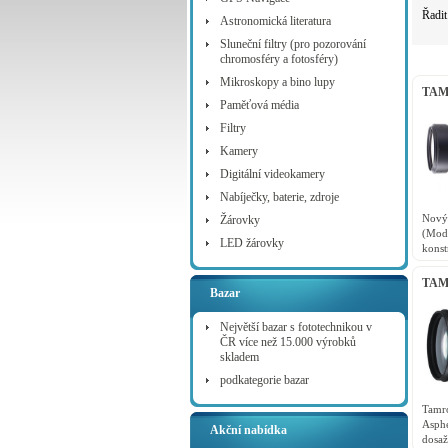
Řadit
Astronomická literatura
Sluneční filtry (pro pozorování
chromosféry a fotosféry)
Mikroskopy a bino lupy
TAMR
Paměťová média
Pent
Filtry
Kamery
Digitální videokamery
Nabíječky, baterie, zdroje
Nov
Žárovky
(Mo
LED žárovky
kons
obra
po ví
TAMR
Bazar
Pent
Největší bazar s fototechnikou v
ČR více než 15.000 výrobků
skladem
podkategorie bazar
Tam
Asphe
Akční nabídka
dosaž