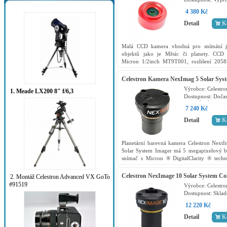
4 380 Kč
Detail
K
Malá CCD kamera vhodná pro snímání j
objektů jako je Měsíc či planety. CCD 
Micron 1/2inch MT9T001, rozlišení 2058
velikost pixelu 3.2um x 3.2um, HW p
binningu 2x2, verze COLOR,...
Celestron Kamera NexImag 5 Solar Sys
Imager (5MP) 93711
Výrobce:
Celestro
1. Meade LX200 8" f/6,3
Dostupnost:
Dočas
vyprodaný
7 240 Kč
Detail
K
Planetární barevná kamera Celestron Next
Solar System Imager má 5 megapixelový b
snímač s Micron ® DigitalClarity ® techn
která výrazně snižuje šum obrazu. Velikost 
5.7 x...
Celestron NexImage 10 Solar System Co
2. Montáž Celestron Advanced VX GoTo
Kamera 93708
#91519
Výrobce:
Celestro
Dostupnost:
Skla
12 220 Kč
Detail
K