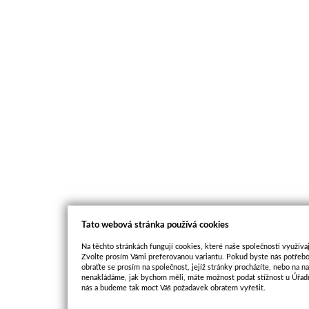
Tato webová stránka používá cookies
Na těchto stránkách fungují cookies, které naše společnosti využívaj
Zvolte prosím Vámi preferovanou variantu. Pokud byste nás potřebo
obraťte se prosím na společnost, jejíž stránky procházíte, nebo na 
nenakládáme, jak bychom měli, máte možnost podat stížnost u Úřadu
nás a budeme tak moct Váš požadavek obratem vyřešit.