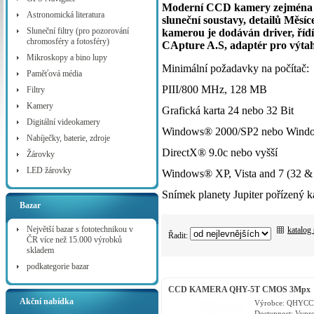
Moderní CCD kamery zejména p
Astronomická literatura
sluneční soustavy, detailů Měsíc
Sluneční filtry (pro pozorování
kamerou je dodáván driver, říd
chromosféry a fotosféry)
CApture A.S, adaptér pro výtah
Mikroskopy a bino lupy
Minimální požadavky na počítač:
Paměťová média
PIII/800 MHz, 128 MB
Filtry
Kamery
Grafická karta 24 nebo 32 Bit
Digitální videokamery
Windows® 2000/SP2 nebo Win
Nabíječky, baterie, zdroje
DirectX® 9.0c nebo vyšší
Žárovky
LED žárovky
Windows® XP, Vista and 7 (32 & 
Snímek planety Jupiter pořízený
Bazar
Největší bazar s fototechnikou v
katalog
Řadit:
ČR více než 15.000 výrobků
skladem
podkategorie bazar
CCD KAMERA QHY-5T CMOS 3Mpx
COLOR
Akční nabídka
Výrobce:
QHYCC
Dostupnost:
Vypr