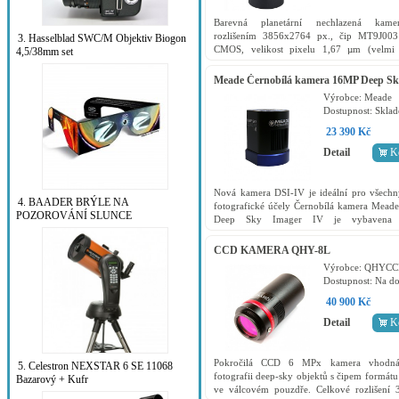
Barevná planetární nechlazená kam
rozlišením 3856x2764 px., čip MT9J003
3. Hasselblad SWC/M Objektiv Biogon
CMOS, velikost pixelu 1,67 µm (velmi 
4,5/38mm set
velikost snímače 6.4x4.6 mm. Volitelná e
od 0,0001 do 10 s, přes...
Meade Černobílá kamera 16MP Deep S
Imager IV
Výrobce:
Meade
Dostupnost:
Skla
23 390 Kč
Detail
K
Nová kamera DSI-IV je ideální pro všechn
4. BAADER BRÝLE NA
fotografické účely Černobílá kamera Mea
POZOROVÁNÍ SLUNCE
Deep Sky Imager IV je vybavena
obrazovým snímačem CMOS Panas
regulovaným dvojstupňovým...
CCD KAMERA QHY-8L
Výrobce:
QHYCC
Dostupnost:
Na do
40 900 Kč
Detail
K
Pokročilá CCD 6 MPx kamera vhodná
5. Celestron NEXSTAR 6 SE 11068
fotografii deep-sky objektů s čipem formát
Bazarový + Kufr
ve válcovém pouzdře. Celkové rozlišení 