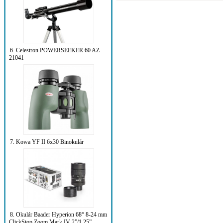
2030 bodů, aktivní rozlišení 3032 x 2016, v
pixelu...
6. Celestron POWERSEEKER 60 AZ
21041
7. Kowa YF II 6x30 Binokulár
8. Okulár Baader Hyperion 68° 8-24 mm
ClickStop Zoom Mark IV 2”/1.25”