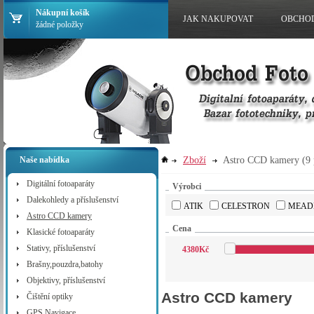
Nákupní košík
JAK NAKUPOVAT
OBCHO
žádné položky
Zboží
Astro CCD kamery
(9
Naše nabídka
Digitální fotoaparáty
Výrobci
Dalekohledy a příslušenství
ATIK
CELESTRON
MEAD
Astro CCD kamery
Cena
Klasické fotoaparáty
Stativy, příslušenství
4380
Kč
Brašny,pouzdra,batohy
Objektivy, příslušenství
Astro CCD kamery
Čištění optiky
GPS Navigace