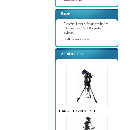
Bazar
Největší bazar s fototechnikou v
ČR více než 15.000 výrobků
skladem
podkategorie bazar
Akční nabídka
1. Meade LX200 8" f/6,3