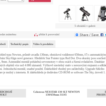
5 obrázků v galerii
oslat známému
přidat k porovnání
zboží
Technický popis
Video k produktu
ohled typu Newton, průměr zrcadla 130mm, ohnisková vzdálenost 650mm, f/5 s automatický
ním SkyAlign nové generace. Hledáček Star Pointer typu Red Dot. Dva okuráry jsou součástí 
 9mm. Azimutální montáž poháněná servomotory v obou osách a řízená ovladačem. Databáze
lných objektů více než 4.000 záznamů. Výškově stavitelný stativ s nerezovými stojnami a odklá
u. Jednoduchá montáž, snadné použití. Dalekohled vhodný pro začátečníky. Upgrade řídícího
are je možný z internetu. K dalekohledu je dodáváno CD-ROM se software The Sky, úroveň 1.
EDCHOZÍ
Celestron NEXSTAR 130 SLT NEWTON
DUKT
130/650mm 31145
PRODU