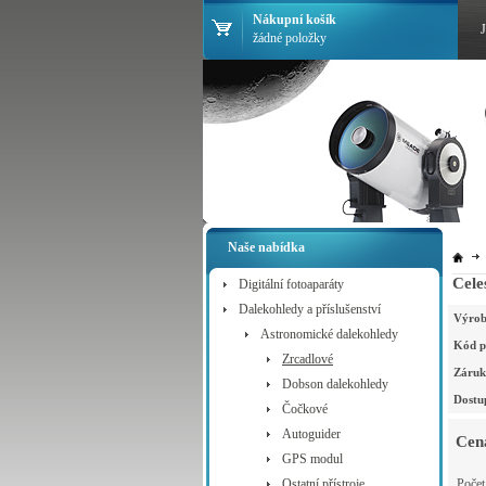
Nákupní košík
žádné položky
Naše nabídka
Cel
Digitální fotoaparáty
Dalekohledy a příslušenství
Výrob
Astronomické dalekohledy
Kód p
Zrcadlové
Záruk
Dobson dalekohledy
Dostu
Čočkové
Autoguider
Cen
GPS modul
Ostatní přístroje
Poče