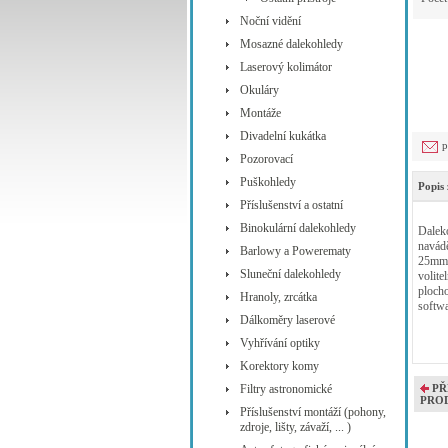
Noční vidění
Mosazné dalekohledy
Laserový kolimátor
Okuláry
Montáže
Divadelní kukátka
p
Pozorovací
Puškohledy
Popis 
Příslušenství a ostatní
Binokulární dalekohledy
Dalek
navádě
Barlowy a Powerematy
25mm,
Sluneční dalekohledy
volite
plocho
Hranoly, zrcátka
softw
Dálkoměry laserové
Vyhřívání optiky
Korektory komy
Filtry astronomické
PŘ
PRO
Příslušenství montáží (pohony,
zdroje, lišty, závaží, ... )