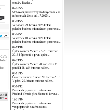
okuláry Baader...
07/01/25
Stěhování provozovny Rádi bychom Vás
informovali, že se od 1.7.2025...
03/09/25
Ve sobotu 29. března 2025 kolem
poledne budeme mít možnost pozorovat...
06/06/21
Ve čtvrtek 10. června 2021 kolem
poledne budeme mít možnost pozorovat...
07/19/18
Úplné zatmění Měsíce 27./28. července
2018 Půjde totiž o první úplné...
m GoTo
09/23/15
balení
Úplné zatmění Měsíce 28. září 2015 V
pondělí 28. září bude na našem...
dací
03/11/15
Částečné zatmění Slunce 20. března 2015.
V pátek 20. března bude na našem...
05/16/12
Pro všechny příznivce astronomie.
Přechod Venuše přes Slunce 6. června...
DALŠÍ
KT
12/21/10
Pro všechny příznivce astronomie
vstupujeme do nového roku s