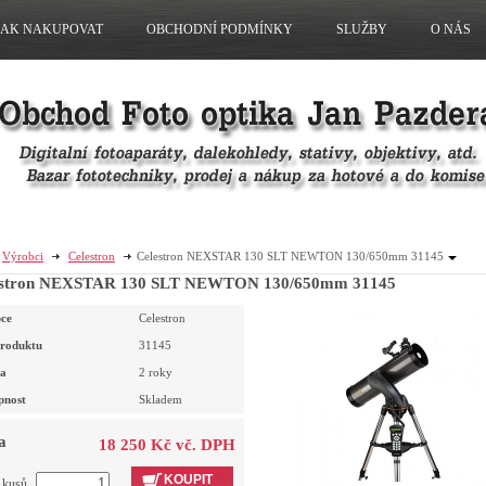
JAK NAKUPOVAT
OBCHODNÍ PODMÍNKY
SLUŽBY
O NÁS
Výrobci
Celestron
Celestron NEXSTAR 130 SLT NEWTON 130/650mm 31145
estron NEXSTAR 130 SLT NEWTON 130/650mm 31145
ce
Celestron
roduktu
31145
a
2 roky
pnost
Skladem
a
18 250 Kč vč. DPH
KOUPIT
t kusů