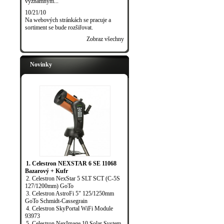
významným...
10/21/10
Na webových stránkách se pracuje a
sortiment se bude rozšiřovat.
Zobraz všechny
Novinky
1. Celestron NEXSTAR 6 SE 11068
Bazarový + Kufr
2. Celestron NexStar 5 SLT SCT (C-5S
127/1200mm) GoTo
3. Celestron AstroFi 5" 125/1250mm
GoTo Schmidt-Cassegrain
4. Celestron SkyPortal WiFi Module
93973
5. Celestron NexImage 10 Solar System