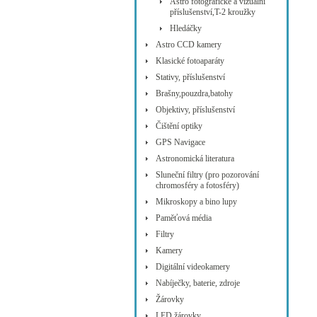
Astro fotografické a vizuální
příslušenství,T-2 kroužky
Hledáčky
Astro CCD kamery
Klasické fotoaparáty
Stativy, příslušenství
Brašny,pouzdra,batohy
Objektivy, příslušenství
Čištění optiky
GPS Navigace
Astronomická literatura
Sluneční filtry (pro pozorování
chromosféry a fotosféry)
Mikroskopy a bino lupy
Paměťová média
Filtry
Kamery
Digitální videokamery
Nabíječky, baterie, zdroje
Žárovky
LED žárovky