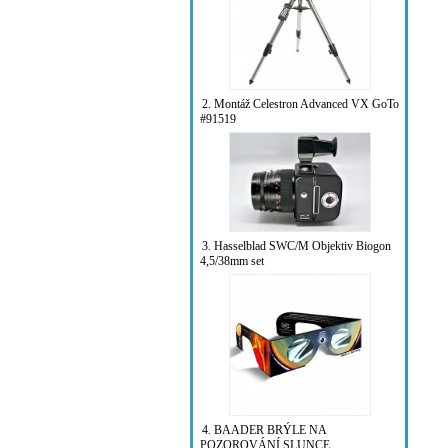
2. Montáž Celestron Advanced VX GoTo
#91519
3. Hasselblad SWC/M Objektiv Biogon
4,5/38mm set
4. BAADER BRÝLE NA
POZOROVÁNÍ SLUNCE