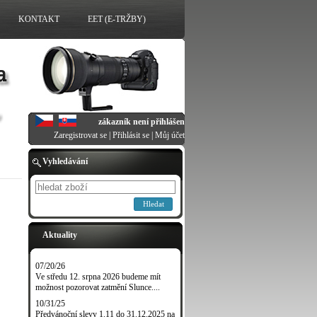
KONTAKT
EET (E-TRŽBY)
zákazník není přihlášen
Zaregistrovat se
|
Přihlásit se
|
Můj účet
Vyhledávání
Hledat
Aktuality
07/20/26
Ve středu 12. srpna 2026 budeme mít
možnost pozorovat zatmění Slunce....
10/31/25
Předvánoční slevy 1.11 do 31.12.2025 na