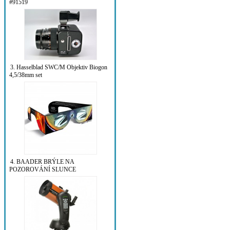
#91519
3. Hasselblad SWC/M Objektiv Biogon
4,5/38mm set
4. BAADER BRÝLE NA
POZOROVÁNÍ SLUNCE