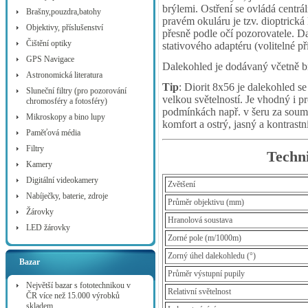
brýlemi. Ostření se ovládá centrá
Brašny,pouzdra,batohy
pravém okuláru je tzv. dioptrická
Objektivy, příslušenství
přesně podle očí pozorovatele. D
Čištění optiky
stativového adaptéru (volitelné pří
GPS Navigace
Dalekohled je dodávaný včetně bra
Astronomická literatura
Tip
: Diorit 8x56 je dalekohled se
Sluneční filtry (pro pozorování
velkou světelností. Je vhodný i 
chromosféry a fotosféry)
podmínkách např. v šeru za sou
Mikroskopy a bino lupy
komfort a ostrý, jasný a kontrast
Paměťová média
Filtry
Techni
Kamery
Digitální videokamery
Zvětšení
Nabíječky, baterie, zdroje
Průměr objektivu (mm)
Žárovky
Hranolová soustava
LED žárovky
Zorné pole (m/1000m)
Zorný úhel dalekohledu (°)
Bazar
Průměr výstupní pupily
Největší bazar s fototechnikou v
Relativní světelnost
ČR více než 15.000 výrobků
skladem