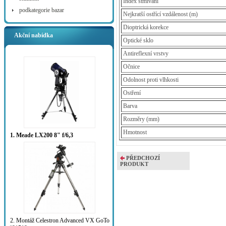
Index stmívání
podkategorie bazar
Nejkratší ostřící vzdálenost (m)
Dioptrická korekce
Akční nabídka
Optické sklo
Antireflexní vrstvy
Očnice
Odolnost proti vlhkosti
Ostření
Barva
Rozměry (mm)
Hmotnost
1. Meade LX200 8" f/6,3
PŘEDCHOZÍ
PRODUKT
2. Montáž Celestron Advanced VX GoTo