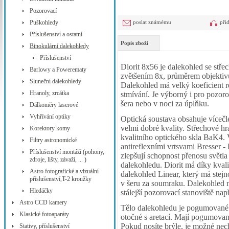
Pozorovací
Puškohledy
poslat známému
při
Příslušenství a ostatní
Popis zboží
Binokulární dalekohledy
Příslušenství
Diorit 8x56 je dalekohled se stře
Barlowy a Powerematy
zvětšením 8x, průměrem objekt
Sluneční dalekohledy
Dalekohled má velký koeficient
r
Hranoly, zrcátka
stmívání. Je výborný i pro pozor
šera nebo v noci za úplňku.
Dálkoměry laserové
Vyhřívání optiky
Optická soustava obsahuje vícečl
velmi dobré kvality.
Střechové hr
Korektory komy
kvalitního optického skla BaK4. 
Filtry astronomické
antireflexními vrtsvami
Bresser - 
Příslušenství montáží (pohony,
zlepšují schopnost přenosu světla
zdroje, lišty, závaží, ... )
dalekohledu. Diorit má díky kvalit
Astro fotografické a vizuální
dalekohled Linear, který má stej
příslušenství,T-2 kroužky
v šeru za soumraku. Dalekohled má
Hledáčky
stálejší pozorovací stanoviště nap
Astro CCD kamery
Tělo dalekohledu je pogumované 
Klasické fotoaparáty
otočné s aretací. Mají pogumova
Pokud nosíte brýle, je možné nec
Stativy, příslušenství