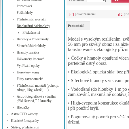
Pozorovací
Puškohledy
poslat známému
při
Příslušenství a ostatní
Binokulární dalekohledy
Popis zboží
Příslušenství
Model s vysokým rozlišením, zvě
Barlowy a Powerematy
56 mm pro skvělý obraz i za nízké
Sluneční dalekohledy
konstruované z ekologicky přízni
Hranoly, zrcátka
• Čočky a hranoly opatřené vícen
Dálkoměry laserové
perfektně ostrý obraz.
Vyhřívání optiky
• Ekologická optická skla: bez př
Korektory komy
Filtry astronomické
• Střechové hranoly s vrstvami pr
Příslušenství montáží (pohony,
• Vodotěsné (do hloubky 1 m po d
zdroje, lišty, závaží, ... )
zamlžování, maximálně odolávaj
Astro fotografické a vizuální
příslušenství,T-2 kroužky
• High-eyepoint konstrukce okul
Hledáčky
i při použití brýlí.
Astro CCD kamery
• Pogumovaný povrch pro větší od
Klasické fotoaparáty
držení.
Stativy, příslušenství