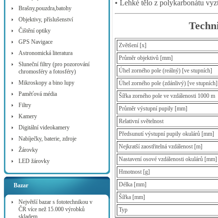
• Lehké tělo z polykarbonátu vy
Brašny,pouzdra,batohy
Objektivy, příslušenství
Techni
Čištění optiky
GPS Navigace
Zvětšení [x]
Astronomická literatura
Průměr objektivů [mm]
Sluneční filtry (pro pozorování
Úhel zorného pole (reálný) [ve stupních]
chromosféry a fotosféry)
Mikroskopy a bino lupy
Úhel zorného pole (zdánlivý) [ve stupních]
Paměťová média
Šířka zorného pole ve vzdálenosti 1000 m
Filtry
Průměr výstupní pupily [mm]
Kamery
Relativní světelnost
Digitální videokamery
Předsunutí výstupní pupily okulárů [mm]
Nabíječky, baterie, zdroje
Nejkratší zaostřitelná vzdálenost [m]
Žárovky
Nastavení osové vzdálenosti okulárů [mm]
LED žárovky
Hmotnost [g]
Délka [mm]
Bazar
Šířka [mm]
Největší bazar s fototechnikou v
ČR více než 15.000 výrobků
Typ
skladem