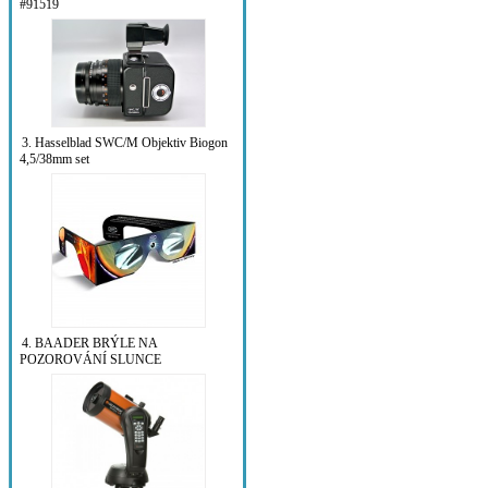
#91519
3. Hasselblad SWC/M Objektiv Biogon
4,5/38mm set
4. BAADER BRÝLE NA
POZOROVÁNÍ SLUNCE