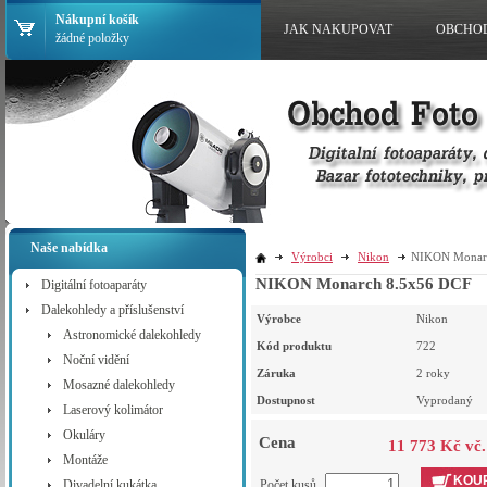
Nákupní košík
JAK NAKUPOVAT
OBCHO
žádné položky
Naše nabídka
Výrobci
Nikon
NIKON Monar
NIKON Monarch 8.5x56 DCF
Digitální fotoaparáty
Dalekohledy a příslušenství
Výrobce
Nikon
Astronomické dalekohledy
Kód produktu
722
Noční vidění
Záruka
2 roky
Mosazné dalekohledy
Dostupnost
Vyprodaný
Laserový kolimátor
Okuláry
Cena
11 773 Kč vč
Montáže
KOUP
Divadelní kukátka
Počet kusů