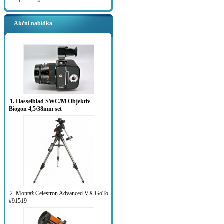
Akční nabídka
1. Hasselblad SWC/M Objektiv
Biogon 4,5/38mm set
2. Montáž Celestron Advanced VX GoTo
#91519