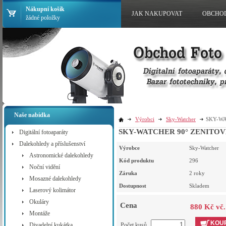
Nákupní košík
JAK NAKUPOVAT
OBCHO
žádné položky
Naše nabídka
Výrobci
Sky-Watcher
SKY-WA
SKY-WATCHER 90° ZENITOV
Digitální fotoaparáty
Dalekohledy a příslušenství
Výrobce
Sky-Watcher
Astronomické dalekohledy
Kód produktu
296
Noční vidění
Záruka
2 roky
Mosazné dalekohledy
Dostupnost
Skladem
Laserový kolimátor
Okuláry
Cena
880 Kč vč
Montáže
KOUP
Divadelní kukátka
Počet kusů