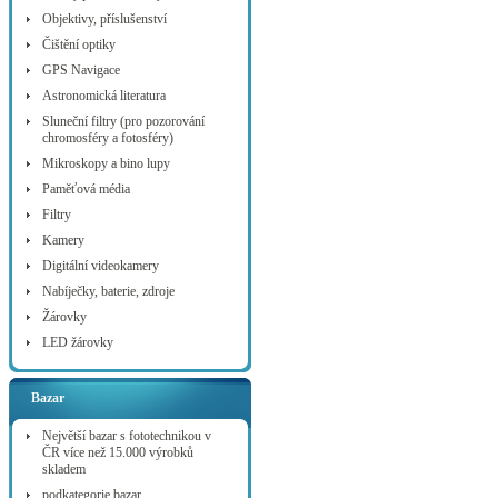
Objektivy, příslušenství
Čištění optiky
GPS Navigace
Astronomická literatura
Sluneční filtry (pro pozorování
chromosféry a fotosféry)
Mikroskopy a bino lupy
Paměťová média
Filtry
Kamery
Digitální videokamery
Nabíječky, baterie, zdroje
Žárovky
LED žárovky
Bazar
Největší bazar s fototechnikou v
ČR více než 15.000 výrobků
skladem
podkategorie bazar