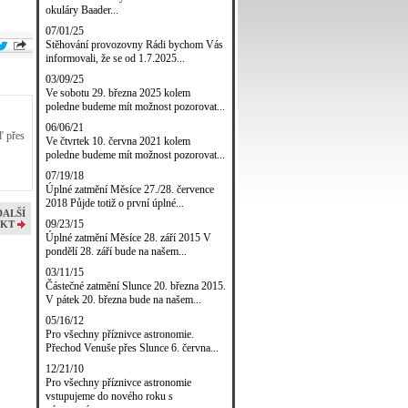
okuláry Baader...
07/01/25
Stěhování provozovny Rádi bychom Vás
informovali, že se od 1.7.2025...
03/09/25
Ve sobotu 29. března 2025 kolem
poledne budeme mít možnost pozorovat...
06/06/21
ď přes
Ve čtvrtek 10. června 2021 kolem
poledne budeme mít možnost pozorovat...
07/19/18
Úplné zatmění Měsíce 27./28. července
2018 Půjde totiž o první úplné...
DALŠÍ
09/23/15
KT
Úplné zatmění Měsíce 28. září 2015 V
pondělí 28. září bude na našem...
03/11/15
Částečné zatmění Slunce 20. března 2015.
V pátek 20. března bude na našem...
05/16/12
Pro všechny příznivce astronomie.
Přechod Venuše přes Slunce 6. června...
12/21/10
Pro všechny příznivce astronomie
vstupujeme do nového roku s