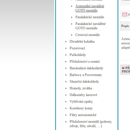
Azimutální naváděné
GOTO montáže
p
Paralaktické montáže
Paralaktické naváděné
Popis 
GOTO montáže
Cestovní montáže
Azimut
Divadelní kukátka
astron
adapté
Pozorovací
Puškohledy
Příslušenství a ostatní
Binokulární dalekohledy
PŘ
PRO
Barlowy a Powerematy
Sluneční dalekohledy
Hranoly, zrcátka
Dálkoměry laserové
Vyhřívání optiky
Korektory komy
Filtry astronomické
Příslušenství montáží (pohony,
zdroje, lišty, závaží, ... )