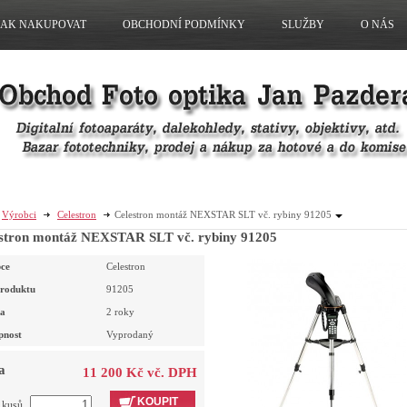
JAK NAKUPOVAT
OBCHODNÍ PODMÍNKY
SLUŽBY
O NÁS
Výrobci
Celestron
Celestron montáž NEXSTAR SLT vč. rybiny 91205
stron montáž NEXSTAR SLT vč. rybiny 91205
ce
Celestron
roduktu
91205
a
2 roky
pnost
Vyprodaný
a
11 200 Kč vč. DPH
KOUPIT
t kusů