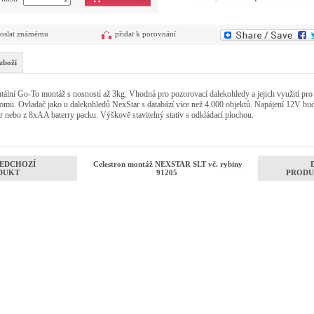
oslat známému
přidat k porovnání
zboží
ální Go-To montáž s nosností až 3kg. Vhodná pro pozorovací dalekohledy a jejich využití pro
omii. Ovladač jako u dalekohledů NexStar s databází více než 4.000 objektů. Napájení 12V bu
r nebo z 8xAA baterry packu. Výškově stavitelný stativ s odkládací plochou.
EDCHOZÍ
Celestron montáž NEXSTAR SLT vč. rybiny
DUKT
91205
PRODU