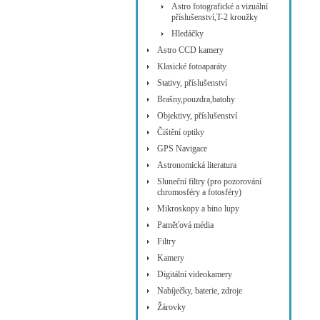
Astro fotografické a vizuální
příslušenství,T-2 kroužky
Hledáčky
Astro CCD kamery
Klasické fotoaparáty
Stativy, příslušenství
Brašny,pouzdra,batohy
Objektivy, příslušenství
Čištění optiky
GPS Navigace
Astronomická literatura
Sluneční filtry (pro pozorování
chromosféry a fotosféry)
Mikroskopy a bino lupy
Paměťová média
Filtry
Kamery
Digitální videokamery
Nabíječky, baterie, zdroje
Žárovky