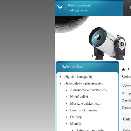
Nákupní košík
žádné položky
Naše nabídka
Cele
Digitální fotoaparáty
Dalekohledy a příslušenství
Výrob
Astronomické dalekohledy
Kód p
Noční vidění
Záruk
Mosazné dalekohledy
Dostu
Laserový kolimátor
Okuláry
Cen
Montáže
Azimutální montáže
Poče