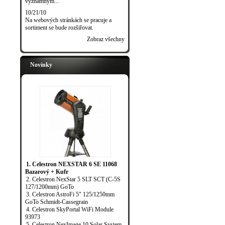
významným...
10/21/10
Na webových stránkách se pracuje a
sortiment se bude rozšiřovat.
Zobraz všechny
Novinky
1. Celestron NEXSTAR 6 SE 11068
Bazarový + Kufr
2. Celestron NexStar 5 SLT SCT (C-5S
127/1200mm) GoTo
3. Celestron AstroFi 5" 125/1250mm
GoTo Schmidt-Cassegrain
4. Celestron SkyPortal WiFi Module
93973
5. Celestron NexImage 10 Solar System