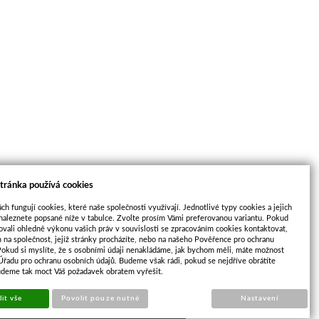
tránka používá cookies
ch fungují cookies, které naše společnosti využívají. Jednotlivé typy cookies a jejich
naleznete popsané níže v tabulce. Zvolte prosím Vámi preferovanou variantu. Pokud
ovali ohledně výkonu vašich práv v souvislosti se zpracováním cookies kontaktovat,
m na společnost, jejíž stránky procházíte, nebo na našeho Pověřence pro ochranu
Pokud si myslíte, že s osobními údaji nenakládáme, jak bychom měli, máte možnost
 Úřadu pro ochranu osobních údajů. Budeme však rádi, pokud se nejdříve obrátíte
udeme tak moct Váš požadavek obratem vyřešit.
it vše
Povolit pouze nutné
Nastavení