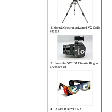
2. Montáž Celestron Advanced VX GoTo
#91519
3. Hasselblad SWC/M Objektiv Biogon
4,5/38mm set
4. BAADER BRÝLE NA