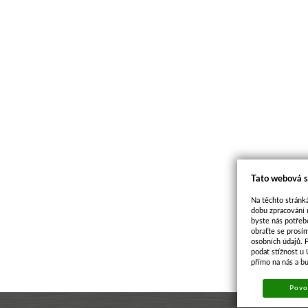
Tato webová s
Na těchto stránká
dobu zpracování 
byste nás potřeb
obraťte se prosí
osobních údajů. 
podat stížnost u
přímo na nás a b
Povol