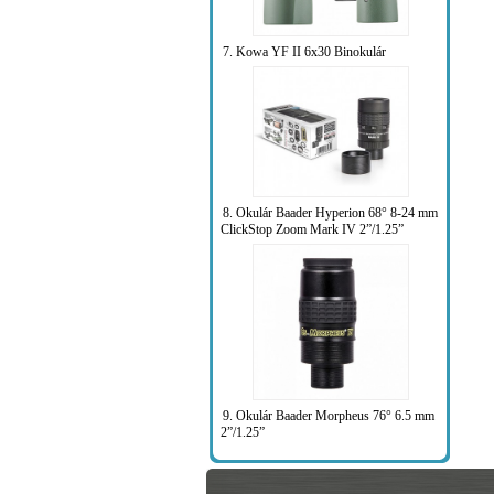
7. Kowa YF II 6x30 Binokulár
8. Okulár Baader Hyperion 68° 8-24 mm
ClickStop Zoom Mark IV 2”/1.25”
9. Okulár Baader Morpheus 76° 6.5 mm
2”/1.25”