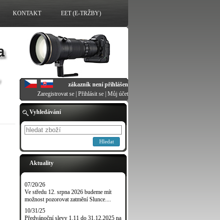
KONTAKT
EET (E-TRŽBY)
zákazník není přihlášen
Zaregistrovat se
|
Přihlásit se
|
Můj účet
Vyhledávání
Hledat
Aktuality
07/20/26
Ve středu 12. srpna 2026 budeme mít
možnost pozorovat zatmění Slunce....
10/31/25
Předvánoční slevy 1.11 do 31.12.2025 na