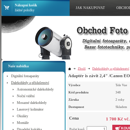
Nákupní košík
JAK NAKUPOVAT
OBCHO
žádné položky
Naše nabídka
Zboží
Dalekohledy a příslušenství
Adaptér is závit 2,4" /Canon E
Digitální fotoaparáty
Dalekohledy a příslušenství
Výrobce
Tele Vue
Astronomické dalekohledy
Kód produktu
348
Noční vidění
Záruka
2 roky
Mosazné dalekohledy
Dostupnost
Skladem
Laserový kolimátor
Okuláry
Cena
1 700 Kč vč
Montáže
KOUP
Divadelní kukátka
Počet kusů