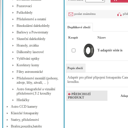
Pozorovací
Puškohledy
poslat známému
při
Příslušenství a ostatní
Binokulární dalekohledy
Doplňkové zboží
Barlowy a Powerematy
Koupit
Název
Sluneční dalekohledy
Hranoly, zrcátka
T-adaptér série is
Dálkoměry laserové
Vyhřívání optiky
Korektory komy
Popis zboží
Filtry astronomické
Adaptér pro přímé připojení fotoaparátu Cano
Příslušenství montáží (pohony,
kroužku.
zdroje, lišty, závaží, ... )
Astro fotografické a vizuální
příslušenství,T-2 kroužky
PŘEDCHOZÍ
Adapt
PRODUKT
Hledáčky
Astro CCD kamery
Klasické fotoaparáty
Stativy, příslušenství
Brašny,pouzdra,batohy