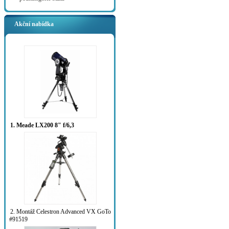
Akční nabídka
1. Meade LX200 8" f/6,3
2. Montáž Celestron Advanced VX GoTo
#91519