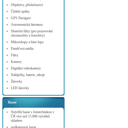
Objektivy, příslušenství
Čištění optiky
GPS Navigace
Astronomická literatura
Sluneční filtry (pro pozorování
chromosféry a fotosféry)
Mikroskopy a bino lupy
Paměťová média
Filtry
Kamery
Digitální videokamery
Nabíječky, baterie, zdroje
Žárovky
LED žárovky
Bazar
Největší bazar s fototechnikou v
ČR více než 15.000 výrobků
skladem
podkategorie bazar