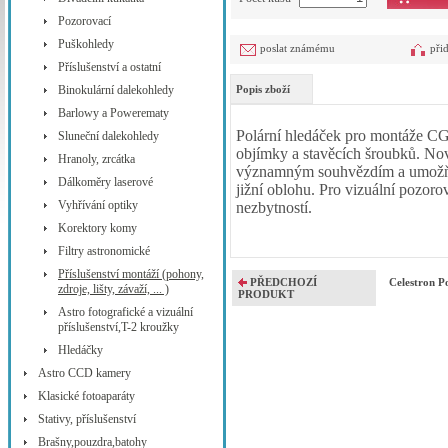
Pozorovací
Puškohledy
poslat známému
při
Příslušenství a ostatní
Binokulární dalekohledy
Popis zboží
Barlowy a Powerematy
Polární hledáček pro montáže C
Sluneční dalekohledy
objímky a stavěcích šroubků. No
Hranoly, zrcátka
významným souhvězdím a umožňuje
Dálkoměry laserové
jižní oblohu. Pro vizuální pozorov
Vyhřívání optiky
nezbytností.
Korektory komy
Filtry astronomické
Příslušenství montáží (pohony,
PŘEDCHOZÍ
Celestron 
zdroje, lišty, závaží, ... )
PRODUKT
Astro fotografické a vizuální
příslušenství,T-2 kroužky
Hledáčky
Astro CCD kamery
Klasické fotoaparáty
Stativy, příslušenství
Brašny,pouzdra,batohy