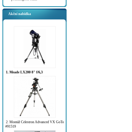
Akční nabídka
1. Meade LX200 8" f/6,3
2. Montáž Celestron Advanced VX GoTo
#91519