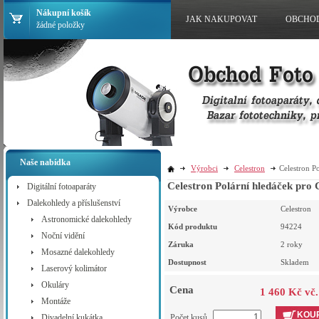
Nákupní košík
JAK NAKUPOVAT
OBCHO
žádné položky
Naše nabídka
Výrobci
Celestron
Celestron 
Celestron Polární hledáček p
Digitální fotoaparáty
Dalekohledy a příslušenství
Výrobce
Celestron
Astronomické dalekohledy
Kód produktu
94224
Noční vidění
Záruka
2 roky
Mosazné dalekohledy
Dostupnost
Skladem
Laserový kolimátor
Okuláry
Cena
1 460 Kč vč
Montáže
KOUP
Divadelní kukátka
Počet kusů