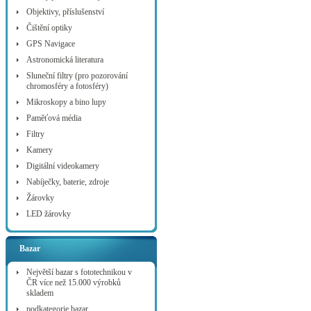
Objektivy, příslušenství
Čištění optiky
GPS Navigace
Astronomická literatura
Sluneční filtry (pro pozorování
chromosféry a fotosféry)
Mikroskopy a bino lupy
Paměťová média
Filtry
Kamery
Digitální videokamery
Nabíječky, baterie, zdroje
Žárovky
LED žárovky
Bazar
Největší bazar s fototechnikou v
ČR více než 15.000 výrobků
skladem
podkategorie bazar