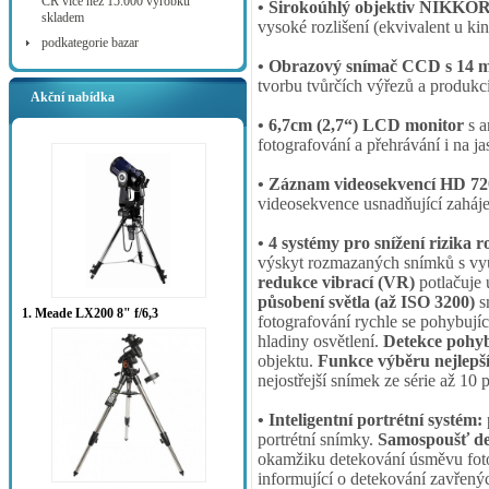
ČR více než 15.000 výrobků
• Širokoúhlý objektiv NIKKO
skladem
vysoké rozlišení (ekvivalent u k
podkategorie bazar
• Obrazový snímač CCD s 14 mi
tvorbu tvůrčích výřezů a produkc
Akční nabídka
• 6,7cm (2,7“) LCD monitor
s a
fotografování a přehrávání i na j
• Záznam videosekvencí HD 72
videosekvence usnadňující zaháje
• 4 systémy pro snížení rizika
výskyt rozmazaných snímků s využ
redukce vibrací (VR)
potlačuje 
působení světla (až ISO 3200)
s
1. Meade LX200 8" f/6,3
fotografování rychle se pohybujíc
hladiny osvětlení.
Detekce pohy
objektu.
Funkce výběru nejlepš
nejostřejší snímek ze série až 10
• Inteligentní portrétní systém:
portrétní snímky.
Samospoušť de
okamžiku detekování úsměvu fot
informující o detekování zavřený