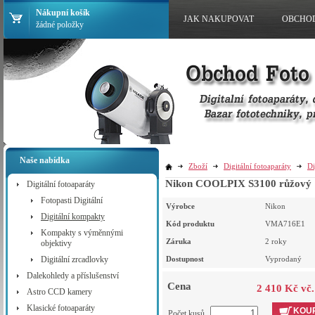
Nákupní košík
JAK NAKUPOVAT
OBCHO
žádné položky
Naše nabídka
Zboží
Digitální fotoaparáty
Di
Nikon COOLPIX S3100 růžový
Digitální fotoaparáty
Fotopasti Digitální
Výrobce
Nikon
Digitální kompakty
Kód produktu
VMA716E1
Kompakty s výměnnými
Záruka
2 roky
objektivy
Digitální zrcadlovky
Dostupnost
Vyprodaný
Dalekohledy a příslušenství
Cena
2 410 Kč vč
Astro CCD kamery
Klasické fotoaparáty
KOUP
Počet kusů