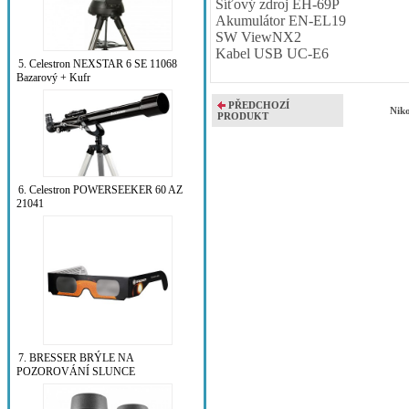
Síťový zdroj EH-69P
Akumulátor EN-EL19
SW ViewNX2
Kabel USB UC-E6
5. Celestron NEXSTAR 6 SE 11068
Bazarový + Kufr
PŘEDCHOZÍ
Nik
PRODUKT
6. Celestron POWERSEEKER 60 AZ
21041
7. BRESSER BRÝLE NA
POZOROVÁNÍ SLUNCE