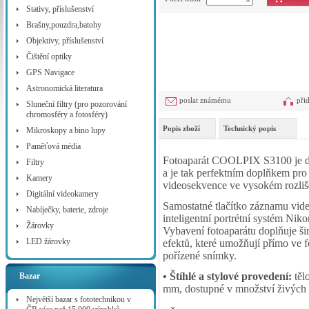
Stativy, příslušenství
Brašny,pouzdra,batohy
Objektivy, příslušenství
Čištění optiky
GPS Navigace
Astronomická literatura
poslat známému
při
Sluneční filtry (pro pozorování
chromosféry a fotosféry)
Popis zboží
Technický popis
Mikroskopy a bino lupy
Paměťová média
Fotoaparát COOLPIX S3100 je dos
Filtry
a je tak perfektním doplňkem pro
Kamery
videosekvence ve vysokém rozliš
Digitální videokamery
Samostatné tlačítko záznamu vid
Nabíječky, baterie, zdroje
inteligentní portrétní systém Niko
Žárovky
Vybavení fotoaparátu doplňuje ši
LED žárovky
efektů, které umožňují přímo ve 
pořízené snímky.
• Štíhlé a stylové provedení:
těl
Bazar
mm, dostupné v množství živých 
Největší bazar s fototechnikou v