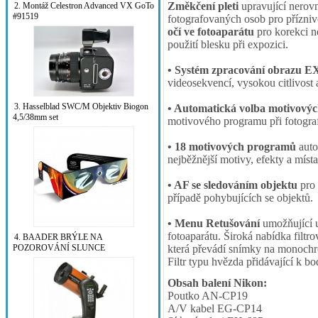
Změkčení pleti
upravující nerovn
2. Montáž Celestron Advanced VX GoTo
#91519
fotografovaných osob pro příznivě
očí ve fotoaparátu
pro korekci n
použití blesku při expozici.
• Systém zpracování obrazu
videosekvencí, vysokou citlivost 
3. Hasselblad SWC/M Objektiv Biogon
• Automatická volba motivový
4,5/38mm set
motivového programu při fotogra
• 18 motivových programů
auto
nejběžnější motivy, efekty a místa
• AF se sledováním objektu
pro 
případě pohybujících se objektů.
• Menu Retušování
umožňující u
fotoaparátu. Široká nabídka filtr
4. BAADER BRÝLE NA
POZOROVÁNÍ SLUNCE
která převádí snímky na monochr
Filtr typu hvězda přidávající k 
Obsah balení Nikon:
Poutko AN-CP19
A/V kabel EG-CP14