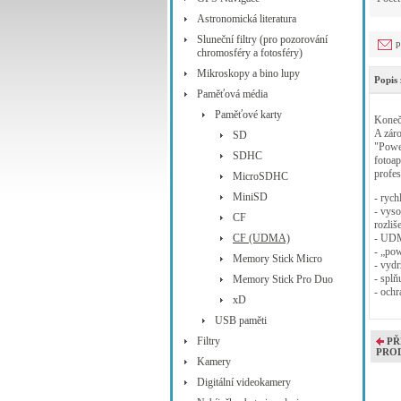
Astronomická literatura
Sluneční filtry (pro pozorování
p
chromosféry a fotosféry)
Mikroskopy a bino lupy
Popis 
Paměťová média
Paměťové karty
Konečn
A zár
SD
"Power
SDHC
fotoap
profes
MicroSDHC
MiniSD
- rych
- vys
CF
rozliš
CF (UDMA)
- UDM
- „pow
Memory Stick Micro
- vydr
- splň
Memory Stick Pro Duo
- ochr
xD
USB paměti
Filtry
PŘ
PRO
Kamery
Digitální videokamery