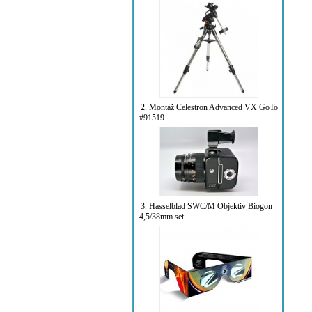
2. Montáž Celestron Advanced VX GoTo
#91519
3. Hasselblad SWC/M Objektiv Biogon
4,5/38mm set