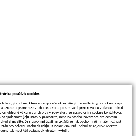
tránka používá cookies
ch fungují cookies, které naše společnosti využívají. Jednotlivé typy cookies a jejich
naleznete popsané níže v tabulce. Zvolte prosím Vámi preferovanou variantu. Pokud
ovali ohledně výkonu vašich práv v souvislosti se zpracováním cookies kontaktovat,
m na společnost, jejíž stránky procházíte, nebo na našeho Pověřence pro ochranu
Pokud si myslíte, že s osobními údaji nenakládáme, jak bychom měli, máte možnost
 Úřadu pro ochranu osobních údajů. Budeme však rádi, pokud se nejdříve obrátíte
udeme tak moct Váš požadavek obratem vyřešit.