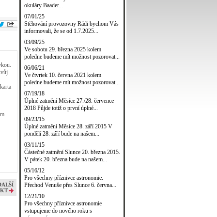
okuláry Baader...
07/01/25
Stěhování provozovny Rádi bychom Vás
informovali, že se od 1.7.2025...
03/09/25
Ve sobotu 29. března 2025 kolem
poledne budeme mít možnost pozorovat...
vkou.
06/06/21
svůj
Ve čtvrtek 10. června 2021 kolem
poledne budeme mít možnost pozorovat...
karta
07/19/18
Úplné zatmění Měsíce 27./28. července
2018 Půjde totiž o první úplné...
ém
09/23/15
Úplné zatmění Měsíce 28. září 2015 V
pondělí 28. září bude na našem...
03/11/15
Částečné zatmění Slunce 20. března 2015.
V pátek 20. března bude na našem...
05/16/12
Pro všechny příznivce astronomie.
Přechod Venuše přes Slunce 6. června...
DALŠÍ
KT
12/21/10
Pro všechny příznivce astronomie
vstupujeme do nového roku s