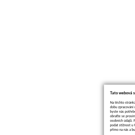
Tato webová s
Na těchto stránká
dobu zpracování 
byste nás potřeb
obraťte se prosí
osobních údajů. 
podat stížnost u
přímo na nás a b