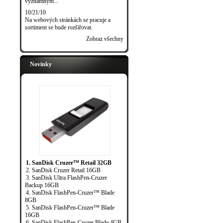
významným...
10/21/10
Na webových stránkách se pracuje a
sortiment se bude rozšiřovat.
Zobraz všechny
Novinky
1. SanDisk Cruzer™ Retail 32GB
2. SanDisk Cruzer Retail 16GB
3. SanDisk Ultra FlashPen-Cruzer
Backup 16GB
4. SanDisk FlashPen-Cruzer™ Blade
8GB
5. SanDisk FlashPen-Cruzer™ Blade
16GB
6. SanDisk FlashPen-Cruzer Blade 4GB