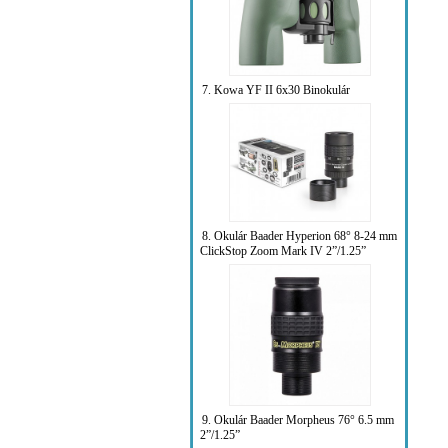
7. Kowa YF II 6x30 Binokulár
8. Okulár Baader Hyperion 68° 8-24 mm
ClickStop Zoom Mark IV 2”/1.25”
9. Okulár Baader Morpheus 76° 6.5 mm
2”/1.25”