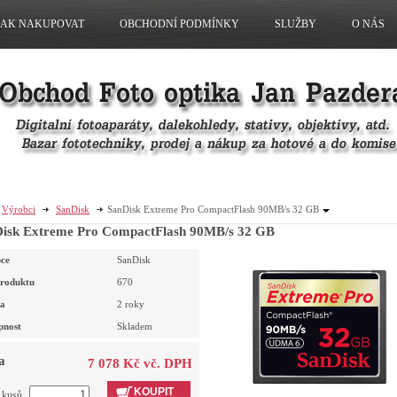
JAK NAKUPOVAT
OBCHODNÍ PODMÍNKY
SLUŽBY
O NÁS
Výrobci
SanDisk
SanDisk Extreme Pro CompactFlash 90MB/s 32 GB
isk Extreme Pro CompactFlash 90MB/s 32 GB
ce
SanDisk
roduktu
670
a
2 roky
pnost
Skladem
a
7 078 Kč vč. DPH
KOUPIT
t kusů