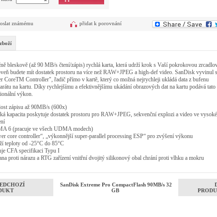
oslat známému
přidat k porovnání
zboží
ě bleskově (až 90 MB/s čtení/zápis) rychlá karta, která udrží krok s Vaší pokrokovou zrcadlo
oveň budete mít dostatek prostoru na více než RAW+JPEG a high-def video. SanDisk vyvinul 
 CoreTM Controller", řadič přímo v kartě, který co možná nejrychleji ukládá data z bufenu
arátu na kartu. Díky rychlejšímu a efektivnějšímu ukádání obrazových dat na kartu podává tato 
ionální výkon.
lost zápisu až 90MB/s (600x)
oká kapacita poskytuje dostatek prostoru pro RAW+JPEG, sekvenční explozi a video ve vysok
ení
A 6 (pracuje ve všech UDMA modech)
er core controller“, „výkonnější super-parallel processing ESP“ pro zvýšení výkonu
ží teploty od -25°C do 85°C
uje CFA specifikaci Typu I
ana proti nárazu a RTG zařízení vnitřní dvojitý silikonový obal chrání proti vlhku a mokru
EDCHOZÍ
SanDisk Extreme Pro CompactFlash 90MB/s 32
DUKT
GB
PRODU