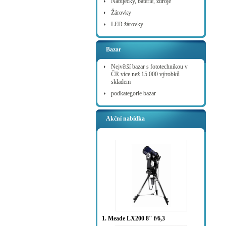
Nabíječky, baterie, zdroje
Žárovky
LED žárovky
Bazar
Největší bazar s fototechnikou v
ČR více než 15.000 výrobků
skladem
podkategorie bazar
Akční nabídka
1. Meade LX200 8" f/6,3