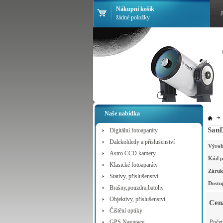
Nákupní košík
žádné položky
Naše nabídka
SanD
Digitální fotoaparáty
Dalekohledy a příslušenství
Výrob
Astro CCD kamery
Kód p
Klasické fotoaparáty
Záruk
Stativy, příslušenství
Dostu
Brašny,pouzdra,batohy
Objektivy, příslušenství
Cen
Čištění optiky
GPS Navigace
Poče