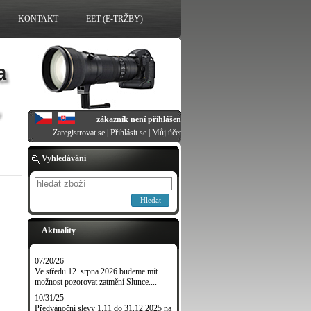
KONTAKT
EET (E-TRŽBY)
zákazník není přihlášen
Zaregistrovat se
|
Přihlásit se
|
Můj účet
Vyhledávání
Hledat
Aktuality
07/20/26
Ve středu 12. srpna 2026 budeme mít
možnost pozorovat zatmění Slunce....
10/31/25
Předvánoční slevy 1.11 do 31.12.2025 na