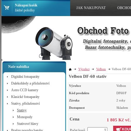
Nákupní košík
JAK NAKUPOVAT
OBCHO
žádné položky
Naše nabídka
Výrobci
Velbon
Velbon DF-60 
Velbon DF-60 stativ
Digitální fotoaparáty
Dalekohledy a příslušenství
Výrobce
Velbon
Astro CCD kamery
Kód produktu
DF60/F
Klasické fotoaparáty
Záruka
2 roky
Stativy, příslušenství
Dostupnost
Skladem
Stativy
Monopody
Cena
1 805 Kč vč
Stativové hlavy
KOUP
Brašny,pouzdra,batohy
Počet kusů