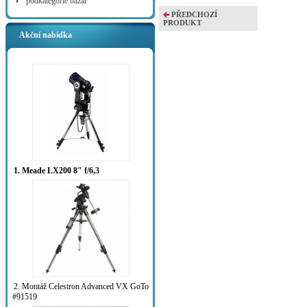
podkategorie bazar
PŘEDCHOZÍ
PRODUKT
Akční nabídka
1. Meade LX200 8" f/6,3
2. Montáž Celestron Advanced VX GoTo
#91519