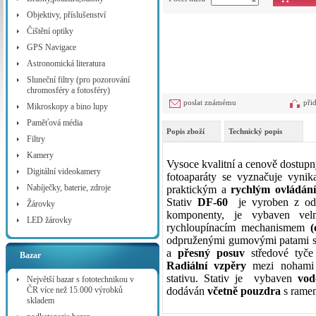
Objektivy, příslušenství
Čištění optiky
GPS Navigace
Astronomická literatura
Sluneční filtry (pro pozorování
chromosféry a fotosféry)
poslat známému
při
Mikroskopy a bino lupy
Paměťová média
Popis zboží
Technický popis
Filtry
Kamery
Vysoce kvalitní a cenově dostupn
Digitální videokamery
fotoaparáty se vyznačuje vynik
Nabíječky, baterie, zdroje
praktickým a
rychlým ovládán
Stativ
DF-60
je vyroben z odl
Žárovky
komponenty, je vybaven ve
LED žárovky
rychloupínacím mechanismem
(
odpruženými gumovými patami s
a
přesný posuv
středové tyče
Bazar
Radiální vzpěry
mezi nohami a
stativu. Stativ je vybaven
vod
Největší bazar s fototechnikou v
ČR více než 15.000 výrobků
dodáván
včetně pouzdra
s rame
skladem