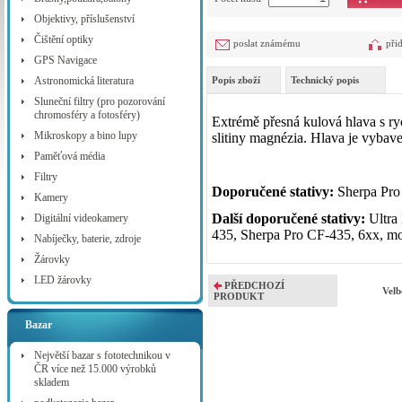
Objektivy, příslušenství
Čištění optiky
poslat známému
při
GPS Navigace
Astronomická literatura
Popis zboží
Technický popis
Sluneční filtry (pro pozorování
chromosféry a fotosféry)
Extrémě přesná kulová hlava s 
Mikroskopy a bino lupy
slitiny magnézia. Hlava je vybav
Paměťová média
Filtry
Doporučené stativy:
Sherpa Pro
Kamery
Další doporučené stativy:
Ultra
Digitální videokamery
435, Sherpa Pro CF-435, 6xx, 
Nabíječky, baterie, zdroje
Žárovky
LED žárovky
PŘEDCHOZÍ
Vel
PRODUKT
Bazar
Největší bazar s fototechnikou v
ČR více než 15.000 výrobků
skladem