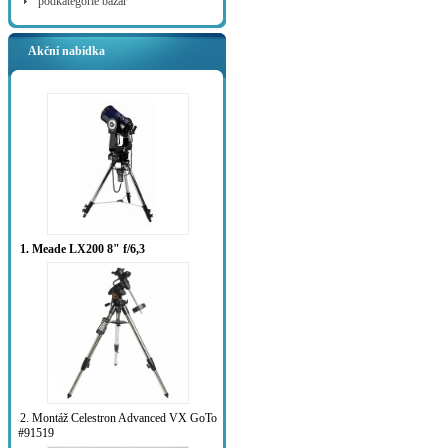
podkategorie bazar
Akční nabídka
1. Meade LX200 8" f/6,3
2. Montáž Celestron Advanced VX GoTo
#91519