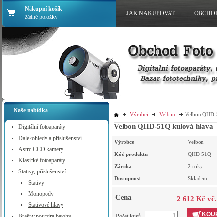
Nákupní košík
JAK NAKUPOVAT
OBCHO
žádné položky
Naše nabídka
Výrobci
Velbon
Velbon QHD-5
Velbon QHD-51Q kulová hlava
Digitální fotoaparáty
Dalekohledy a příslušenství
Výrobce
Velbon
Astro CCD kamery
Kód produktu
QHD-51Q
Klasické fotoaparáty
Záruka
2 roky
Stativy, příslušenství
Dostupnost
Skladem
Stativy
Monopody
Cena
2 612 Kč vč
Stativové hlavy
KOUP
Brašny,pouzdra,batohy
Počet kusů