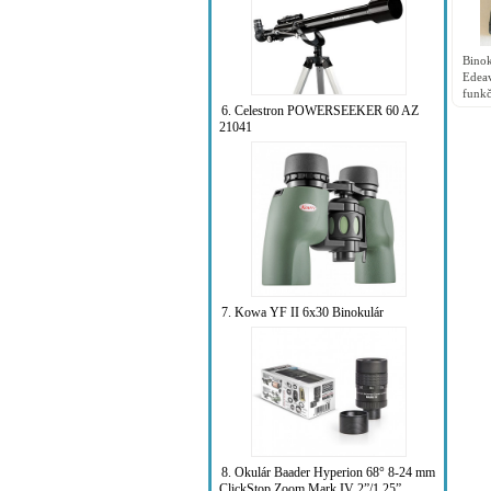
Bino
Edea
funkč
6. Celestron POWERSEEKER 60 AZ
21041
7. Kowa YF II 6x30 Binokulár
8. Okulár Baader Hyperion 68° 8-24 mm
ClickStop Zoom Mark IV 2”/1.25”