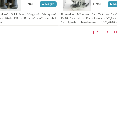
Detail
Koupit
Detail
Ko
kularní Dalekohled Vanguard Waterproof
Binokularní Mikroskop Carl Zeiiss set 2x 
vor 10x42 ED IV Bazarové zboží stav plně
PK10, 1x objektiv: Planachromat 2,5/0,07 /
ní
1x objektiv: Planachromat 6,3/0,20/160
objektiv: Planachromat 40/0,65/160/0,17 Phv.
1
2
3
...
35
|
Dal