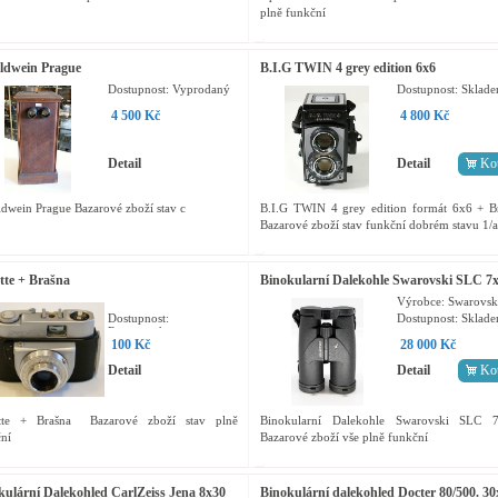
plně funkční
ldwein Prague
B.I.G TWIN 4 grey edition 6x6
Dostupnost:
Vyprodaný
Dostupnost:
Sklad
4 500 Kč
4 800 Kč
Detail
Detail
Ko
dwein Prague Bazarové zboží stav c
B.I.G TWIN 4 grey edition formát 6x6 + B
Bazarové zboží stav funkční dobrém stavu 1/a
ette + Brašna
Binokularní Dalekohle Swarovski SLC 7
Výrobce:
Swarovsk
Dostupnost:
Dostupnost:
Sklad
Rezervováno
100 Kč
28 000 Kč
Detail
Detail
Ko
ette + Brašna Bazarové zboží stav plně
Binokularní Dalekohle Swarovski SLC 
ční
Bazarové zboží vše plně funkční
kulární Dalekohled CarlZeiss Jena 8x30
Binokulární dalekohled Docter 80/500. 30