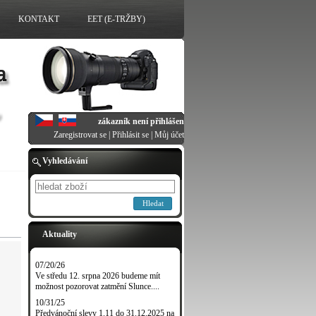
KONTAKT
EET (E-TRŽBY)
zákazník není přihlášen
Zaregistrovat se
|
Přihlásit se
|
Můj účet
Vyhledávání
Hledat
Aktuality
07/20/26
Ve středu 12. srpna 2026 budeme mít
možnost pozorovat zatmění Slunce....
10/31/25
Předvánoční slevy 1.11 do 31.12.2025 na