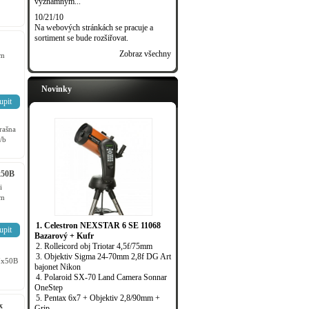
významným...
10/21/10
Na webových stránkách se pracuje a
sortiment se bude rozšiřovat.
Zobraz všechny
em
Novinky
upit
rašna
/b
x50B
i
em
1. Celestron NEXSTAR 6 SE 11068
upit
Bazarový + Kufr
2. Rolleicord obj Triotar 4,5f/75mm
3. Objektiv Sigma 24-70mm 2,8f DG Art
7x50B
bajonet Nikon
4. Polaroid SX-70 Land Camera Sonnar
OneStep
5. Pentax 6x7 + Objektiv 2,8/90mm +
x
Grip