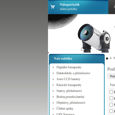
Nákupní košík
žádné položky
B
Naše nabídka
Digitální fotoaparáty
Pod
Dalekohledy a příslušenství
Nejv
Astro CCD kamery
Klasické fotoaparáty
Výr
Stativy, příslušenství
Brašny,pouzdra,batohy
Objektivy, příslušenství
Čištění optiky
GPS Navigace