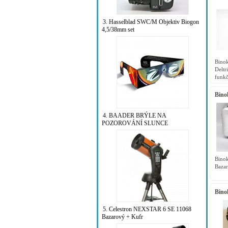
Delt
3. Hasselblad SWC/M Objektiv Biogon
4,5/38mm set
Bino
Delt
funkč
Bino
Kufu
4. BAADER BRÝLE NA
POZOROVÁNÍ SLUNCE
Bino
Bazar
Bino
Edea
5. Celestron NEXSTAR 6 SE 11068
Bazarový + Kufr