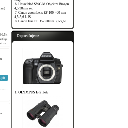
6. Hasselblad SWC/M Objektiv Biogon
4,5/38mm set
daný
7. Canon zoom Lens EF 100-400 mm
4,5-5,6 L IS
8. Canon lens EF 35-350mm 3,5-5,6F L
30,5x
Doporučujeme
išťuje
rost.
em
upit
ouzdro
1. OLYMPUS E-5 Tělo
em