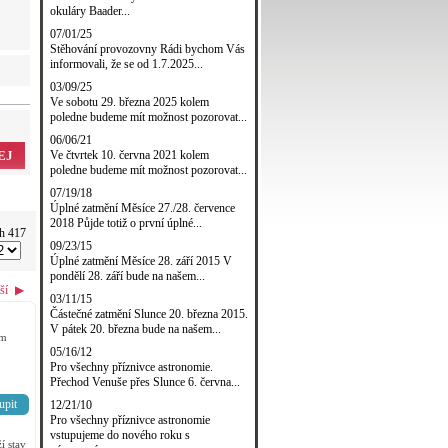
okuláry Baader...
07/01/25
Stěhování provozovny Rádi bychom Vás
informovali, že se od 1.7.2025...
03/09/25
Ve sobotu 29. března 2025 kolem
poledne budeme mít možnost pozorovat...
06/06/21
EJ
Ve čtvrtek 10. června 2021 kolem
poledne budeme mít možnost pozorovat...
07/19/18
Úplné zatmění Měsíce 27./28. července
2018 Půjde totiž o první úplné...
ch 417
09/23/15
Úplné zatmění Měsíce 28. září 2015 V
pondělí 28. září bude na našem...
ší
▶
03/11/15
Částečné zatmění Slunce 20. března 2015.
V pátek 20. března bude na našem...
em
05/16/12
Pro všechny příznivce astronomie.
Přechod Venuše přes Slunce 6. června...
upit
12/21/10
Pro všechny příznivce astronomie
vstupujeme do nového roku s
 stav