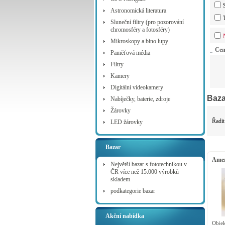
Astronomická literatura
Sluneční filtry (pro pozorování
chromosféry a fotosféry)
Mikroskopy a bino lupy
Ce
Paměťová média
Filtry
Kamery
Digitální videokamery
Baza
Nabíječky, baterie, zdroje
Žárovky
Řadit
LED žárovky
Bazar
Amer
Největší bazar s fototechnikou v
ČR více než 15.000 výrobků
skladem
podkategorie bazar
Akční nabídka
Objek