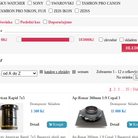
SKY-WATCHER
SONY
SWAROVSKI
TAMRON PRO CANON
TAMRON PRO NIKON, FUJI
ZEIS IKON
ZEISS
Novinka
Poslední kus
Doporučujeme
na
0
Kč
185000
Kč
zlevněné
skladem
HLED
r
katalog s obrázky
seznam
Zobrazeno 1 - 12 z celkový
:
Na stránku
1
2
3
...
35
|
Dal
ican Rapid 7x5
Ap-Ronar 360mm 1:9 Copal 3
Dostupnost:
Skladem
Dostupnost:
Sklad
1 500 Kč
11 000 Kč
Detail
Koupit
Detail
Ko
tiv American Rapid 7x5 Bazarové zboží stav
Ap-Ronar 360mm 1:9 Copal 3 Bazarové zboží