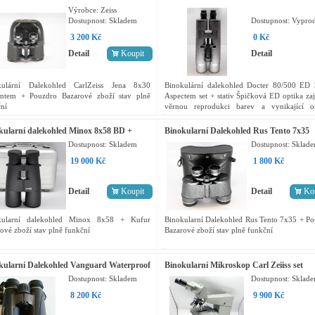
rintem
Aspectem set + stativ
Výrobce:
Zeiss
Dostupnost:
Skladem
Dostupnost:
Vypro
3 200 Kč
0 Kč
Detail
Koupit
Detail
kulární Dalekohled CarlZeiss Jena 8x30
Binokulární dalekohled Docter 80/500 ED 
rintem + Pouzdro Bazarové zboží stav plně
Aspectem set + stativ Špičková ED optika zaj
ní
věrnou reprodukci barev a vynikající ost
Robustní a odolný proti stříkající vodě...
kularní dalekohled Minox 8x58 BD +
Binokularní Dalekohled Rus Tento 7x35
r
Dostupnost:
Skladem
Dostupnost:
Sklad
19 000 Kč
1 800 Kč
Detail
Koupit
Detail
Ko
kularní dalekohled Minox 8x58 + Kufur
Binokularní Dalekohled Rus Tento 7x35 + P
ové zboží stav plně funkční
Bazarové zboží stav plně funkční
kularní Dalekohled Vanguard Waterproof
Binokularní Mikroskop Carl Zeiiss set
vor 10x42 ED IV
Dostupnost:
Skladem
Dostupnost:
Sklad
8 200 Kč
9 900 Kč