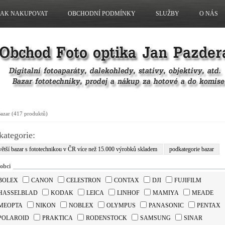
JAK NAKUPOVAT
OBCHODNÍ PODMÍNKY
SLUŽBY
O NÁS
azar
(417 produktů)
kategorie:
ětší bazar s fototechnikou v ČR více než 15.000 výrobků skladem
podkategorie bazar
obci
BOLEX
CANON
CELESTRON
CONTAX
DJI
FUJIFILM
HASSELBLAD
KODAK
LEICA
LINHOF
MAMIYA
MEADE
MEOPTA
NIKON
NOBLEX
OLYMPUS
PANASONIC
PENTAX
POLAROID
PRAKTICA
RODENSTOCK
SAMSUNG
SINAR