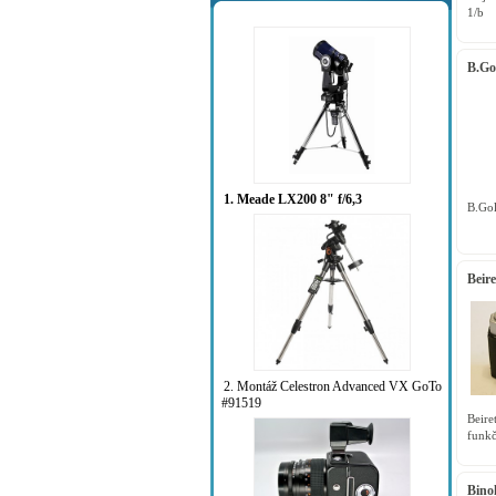
1/b
B.Go
1. Meade LX200 8" f/6,3
B.Gol
Beir
2. Montáž Celestron Advanced VX GoTo
#91519
Beir
funk
Bino