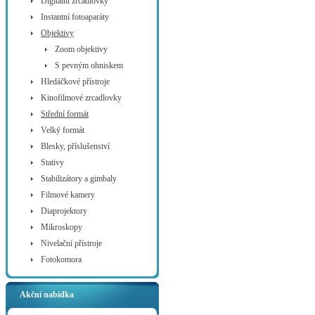
Digitální zrcadlovky
Instantní fotoaparáty
Objektivy
Zoom objektivy
S pevným ohniskem
Hledáčkové přístroje
Kinofilmové zrcadlovky
Střední formát
Velký formát
Blesky, příslušenství
Stativy
Stabilizátory a gimbaly
Filmové kamery
Diaprojektory
Mikroskopy
Nivelační přístroje
Fotokomora
Akční nabídka