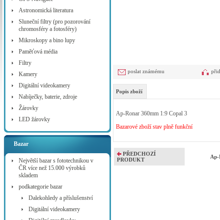
Astronomická literatura
Sluneční filtry (pro pozorování
chromosféry a fotosféry)
Mikroskopy a bino lupy
Paměťová média
Filtry
poslat známému
při
Kamery
Digitální videokamery
Popis zboží
Nabíječky, baterie, zdroje
Žárovky
Ap-Ronar 360mm 1:9 Copal 3
LED žárovky
Bazarové zboží stav plně funkční
Bazar
PŘEDCHOZÍ
Ap-
PRODUKT
Největší bazar s fototechnikou v
ČR více než 15.000 výrobků
skladem
podkategorie bazar
Dalekohledy a příslušenství
Digitální videokamery