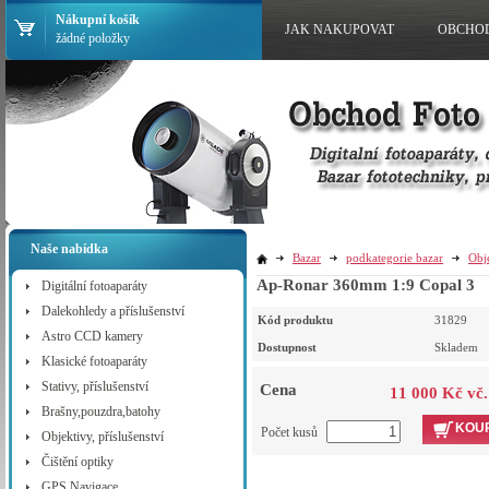
Nákupní košík
JAK NAKUPOVAT
OBCHO
žádné položky
Naše nabídka
Bazar
podkategorie bazar
Obj
Ap-Ronar 360mm 1:9 Copal 3
Digitální fotoaparáty
Dalekohledy a příslušenství
Kód produktu
31829
Astro CCD kamery
Dostupnost
Skladem
Klasické fotoaparáty
Stativy, příslušenství
Cena
11 000 Kč vč
Brašny,pouzdra,batohy
KOUP
Počet kusů
Objektivy, příslušenství
Čištění optiky
GPS Navigace