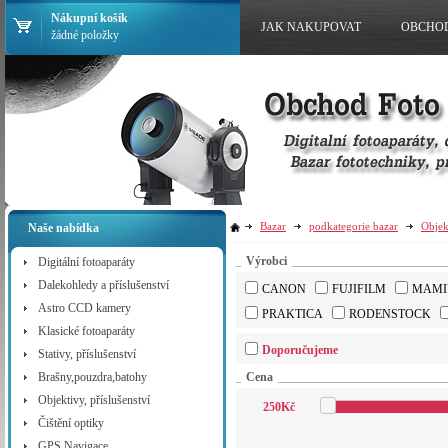
Nákupní košík
JAK NAKUPOVAT
OBCHO
žádné položky
Bazar
podkategorie bazar
Objek
Naše nabídka
Výrobci
Digitální fotoaparáty
Dalekohledy a příslušenství
CANON
FUJIFILM
MAMI
Astro CCD kamery
PRAKTICA
RODENSTOCK
Klasické fotoaparáty
Doporučujeme
Stativy, příslušenství
Brašny,pouzdra,batohy
Cena
Objektivy, příslušenství
250
Kč
Čištění optiky
GPS Navigace