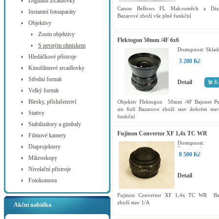
Digitální zrcadlovky
Canon Bellows FL Makroměch a Dia
Instantní fotoaparáty
Bazarové zboží vše plně funkční
Objektivy
Zoom objektivy
Flektogon 50mm /4F 6x6
S pevným ohniskem
Dostupnost:
Skla
Hledáčkové přístroje
3 200 Kč
Kinofilmové zrcadlovky
Střední formát
Detail
K
Velký formát
Blesky, příslušenství
Objektiv Flektogon 50mm /4F Bajonet Pe
six 6x6 Bazarove zboží stav dobrém stav
Stativy
funkční
Stabilizátory a gimbaly
Fujinon Convertor XF 1,4x TC WR
Filmové kamery
Dostupnost:
Diaprojektory
Rezervováno
8 500 Kč
Mikroskopy
Nivelační přístroje
Detail
Fotokomora
Fujinon Convertor XF 1,4x TC WR Ba
zboží stav 1/A
Akční nabídka