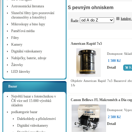
Astronomická literatura
S pevným ohniskem
Sluneční filtry (pro pozorování
chromosféry a fotosféry)
katalog
Řadit:
Mikroskopy a bino lupy
Paměťová média
Filtry
American Rapid 7x5
Kamery
Digitální videokamery
Dostupnost:
Skla
Nabíječky, baterie, zdroje
1 500 Kč
Žárovky
Detail
K
LED žárovky
Objektiv American Rapid 7x5 Bazarové zbo
1/b
Bazar
Největší bazar s fototechnikou v
Canon Bellows FL Makroměch a Dia co
ČR více než 15.000 výrobků
skladem
Dostupnost:
Vypr
podkategorie bazar
2 500 Kč
Dalekohledy a příslušenství
Detail
Digitální videokamery