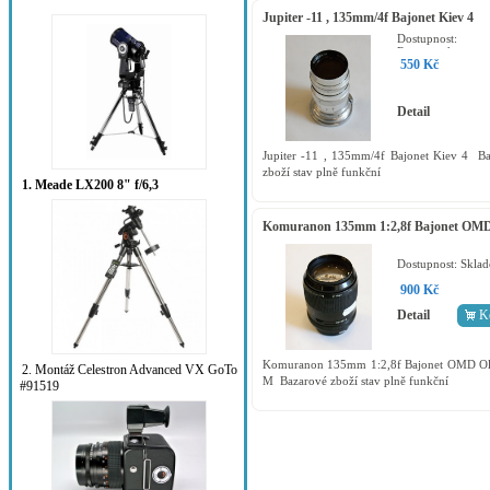
Jupiter -11 , 135mm/4f Bajonet Kiev 4
Dostupnost:
Rezervováno
550 Kč
Detail
Jupiter -11 , 135mm/4f Bajonet Kiev 4 B
zboží stav plně funkční
1. Meade LX200 8" f/6,3
Komuranon 135mm 1:2,8f Bajonet OM
Olympus M
Dostupnost:
Skla
900 Kč
Detail
K
Komuranon 135mm 1:2,8f Bajonet OMD O
2. Montáž Celestron Advanced VX GoTo
M Bazarové zboží stav plně funkční
#91519