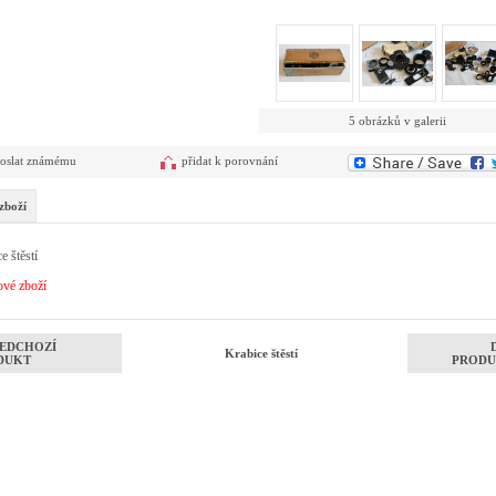
5 obrázků v galerii
oslat známému
přidat k porovnání
zboží
e štěstí
ové zboží
EDCHOZÍ
Krabice štěstí
DUKT
PRODU