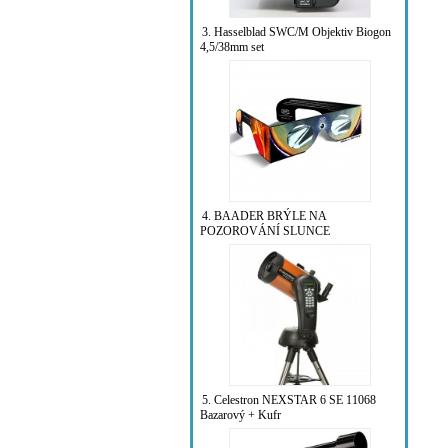
3. Hasselblad SWC/M Objektiv Biogon
4,5/38mm set
4. BAADER BRÝLE NA
POZOROVÁNÍ SLUNCE
5. Celestron NEXSTAR 6 SE 11068
Bazarový + Kufr