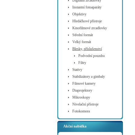
Digitální zrcadlovky
Instantní fotoaparáty
Objektivy
Hledáčkové přístroje
Kinofilmové zrcadlovky
Střední formát
Velký formát
Blesky, příslušenství
Podvodní pouzdra
Filtry
Stativy
Stabilizátory a gimbaly
Filmové kamery
Diaprojektory
Mikroskopy
Nivelační přístroje
Fotokomora
Akční nabídka