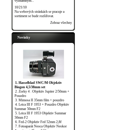
významným...
10/21/10
Na webových stránkách se pracuje a
sortiment se bude rozšiřovat.
Zobraz všechny
Novinky
1. Hasselblad SWC/M Objektiv
Biogon 4,5/38mm set
2. Zorky 4 : Objektiv Jupiter 2/50mm +
Pouzdro
3. Mimosa II 35mm film + pouzdro
4. Leica III F 1953 + Pouzdro Objektiv
Summar 50mm F2
5. Leica III F 1953 Objektiv Summar
50mm F2
6. Fed-2 Objektiv Fed 52mm 2,8f
7. Fotoaparát Neoca Objektiv Neokor