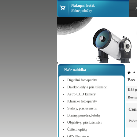
Nákupní košík
žádné položky
Naše nabídka
Box 
Digitální fotoaparáty
Dalekohledy a příslušenství
Kód p
Astro CCD kamery
Dostu
Klasické fotoaparáty
Stativy, příslušenství
Cen
Brašny,pouzdra,batohy
Poče
Objektivy, příslušenství
Čištění optiky
GPS Navigace