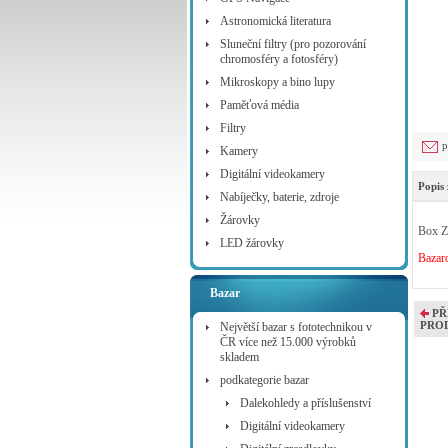
Astronomická literatura
Sluneční filtry (pro pozorování
chromosféry a fotosféry)
Mikroskopy a bino lupy
Paměťová média
Filtry
p
Kamery
Digitální videokamery
Popis 
Nabíječky, baterie, zdroje
Žárovky
Box Z
LED žárovky
Bazaro
Bazar
PŘ
PRO
Největší bazar s fototechnikou v
ČR více než 15.000 výrobků
skladem
podkategorie bazar
Dalekohledy a příslušenství
Digitální videokamery