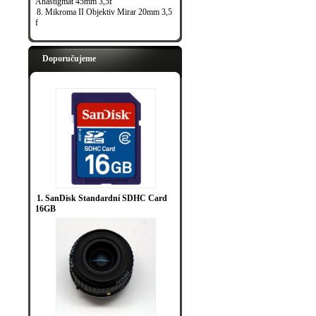
Anastigmat 45mm 3,5f
8. Mikroma II Objektiv Mirar 20mm 3,5
f
Doporučujeme
1. SanDisk Standardní SDHC Card
16GB