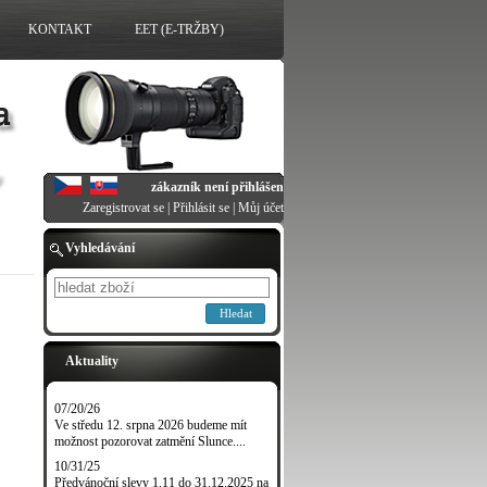
KONTAKT
EET (E-TRŽBY)
zákazník není přihlášen
Zaregistrovat se
|
Přihlásit se
|
Můj účet
Vyhledávání
Hledat
Aktuality
07/20/26
Ve středu 12. srpna 2026 budeme mít
možnost pozorovat zatmění Slunce....
10/31/25
Předvánoční slevy 1.11 do 31.12.2025 na