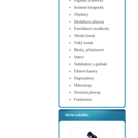
Digitální zrcadlovky
Instantní fotoaparáty
Objektivy
Hledáčkové přístroje
Kinofilmové zrcadlovky
Střední formát
Velký formát
Blesky, příslušenství
Stativy
Stabilizátory a gimbaly
Filmové kamery
Diaprojektory
Mikroskopy
Nivelační přístroje
Fotokomora
Akční nabídka