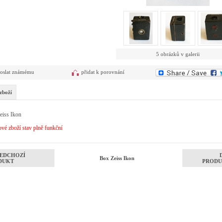
5 obrázků v galerii
oslat známému
přidat k porovnání
zboží
eiss Ikon
vé zboží stav plně funkční
EDCHOZÍ
Box Zeiss Ikon
DUKT
PRODU