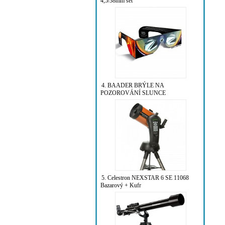
4,5/38mm set
4. BAADER BRÝLE NA
POZOROVÁNÍ SLUNCE
5. Celestron NEXSTAR 6 SE 11068
Bazarový + Kufr