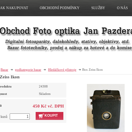
JAK NAKUPOVAT
OBCHODNÍ PODMÍNKY
SLUŽBY
O NÁS
Bazar
podkategorie bazar
Hledáčkové přístroje
Box Zeiss Ikon
Zeiss Ikon
roduktu
24308
pnost
Skladem
a
450 Kč vč. DPH
KOUPIT
t kusů