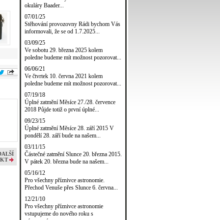
okuláry Baader...
07/01/25
Stěhování provozovny Rádi bychom Vás
informovali, že se od 1.7.2025...
03/09/25
Ve sobotu 29. března 2025 kolem
poledne budeme mít možnost pozorovat...
06/06/21
Ve čtvrtek 10. června 2021 kolem
poledne budeme mít možnost pozorovat...
07/19/18
Úplné zatmění Měsíce 27./28. července
2018 Půjde totiž o první úplné...
09/23/15
Úplné zatmění Měsíce 28. září 2015 V
pondělí 28. září bude na našem...
03/11/15
Částečné zatmění Slunce 20. března 2015.
DALŠÍ
KT
V pátek 20. března bude na našem...
05/16/12
Pro všechny příznivce astronomie.
Přechod Venuše přes Slunce 6. června...
12/21/10
Pro všechny příznivce astronomie
vstupujeme do nového roku s