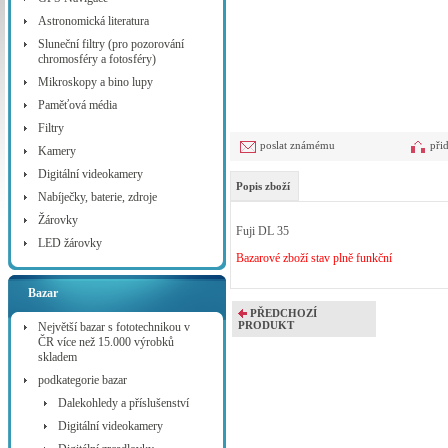
Astronomická literatura
Sluneční filtry (pro pozorování
chromosféry a fotosféry)
Mikroskopy a bino lupy
Paměťová média
Filtry
poslat známému
při
Kamery
Digitální videokamery
Popis zboží
Nabíječky, baterie, zdroje
Žárovky
Fuji DL 35
LED žárovky
Bazarové zboží stav plně funkční
Bazar
PŘEDCHOZÍ
PRODUKT
Největší bazar s fototechnikou v
ČR více než 15.000 výrobků
skladem
podkategorie bazar
Dalekohledy a příslušenství
Digitální videokamery