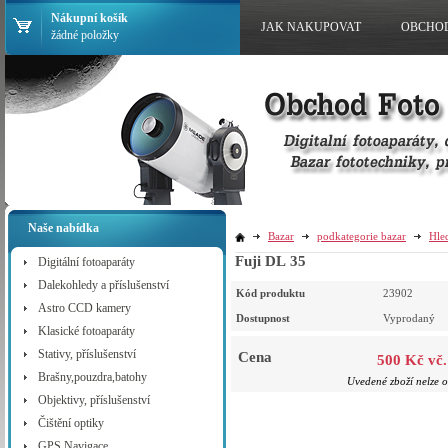
Nákupní košík
JAK NAKUPOVAT
OBCHO
žádné položky
Naše nabídka
Bazar
podkategorie bazar
Hle
Fuji DL 35
Digitální fotoaparáty
Dalekohledy a příslušenství
Kód produktu
23902
Astro CCD kamery
Dostupnost
Vyprodaný
Klasické fotoaparáty
Stativy, příslušenství
Cena
500 Kč vč
Brašny,pouzdra,batohy
Uvedené zboží nelze o
Objektivy, příslušenství
Čištění optiky
GPS Navigace