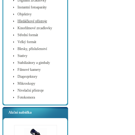
Digitální zrcadlovky
Instantní fotoaparáty
Objektivy
Hledáčkové přístroje
Kinofilmové zrcadlovky
Střední formát
Velký formát
Blesky, příslušenství
Stativy
Stabilizátory a gimbaly
Filmové kamery
Diaprojektory
Mikroskopy
Nivelační přístroje
Fotokomora
Akční nabídka