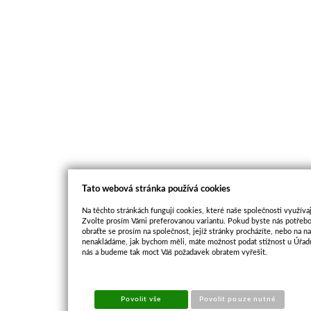
Tato webová stránka používá cookies
Na těchto stránkách fungují cookies, které naše společnosti využívaj
Zvolte prosím Vámi preferovanou variantu. Pokud byste nás potřebo
obraťte se prosím na společnost, jejíž stránky procházíte, nebo na 
nenakládáme, jak bychom měli, máte možnost podat stížnost u Úřadu
nás a budeme tak moct Váš požadavek obratem vyřešit.
Povolit vše
Povolit pouze nutné