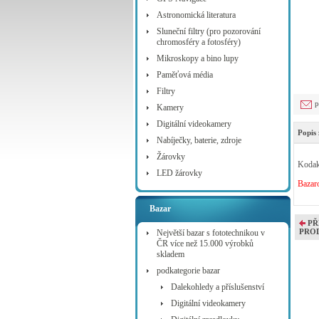
Astronomická literatura
Sluneční filtry (pro pozorování
chromosféry a fotosféry)
Mikroskopy a bino lupy
Paměťová média
Filtry
p
Kamery
Digitální videokamery
Popis 
Nabíječky, baterie, zdroje
Žárovky
Kodak
LED žárovky
Bazar
Bazar
PŘ
PRO
Největší bazar s fototechnikou v
ČR více než 15.000 výrobků
skladem
podkategorie bazar
Dalekohledy a příslušenství
Digitální videokamery