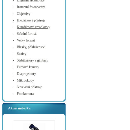
Digitální zrcadlovky
Instantní fotoaparáty
Objektivy
Hledáčkové přístroje
Kinofilmové zrcadlovky
Střední formát
Velký formát
Blesky, příslušenství
Stativy
Stabilizátory a gimbaly
Filmové kamery
Diaprojektory
Mikroskopy
Nivelační přístroje
Fotokomora
Akční nabídka