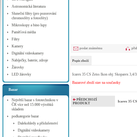
Astronomická literatura
Sluneční filtry (pro pozorování
chromosféry a fotosféry)
Mikroskopy a bino lupy
Paměťová média
Filtry
Kamery
poslat známému
při
Digitální videokamery
Nabíječky, baterie, zdroje
Popis zboží
Žárovky
LED žárovky
Icarex 35 CS Zeiss Ikon obj: Skoparex 3,4
Bazarové zboží stav na součastky
Bazar
PŘEDCHOZÍ
Největší bazar s fototechnikou v
Icarex 35 CS
PRODUKT
ČR více než 15.000 výrobků
skladem
podkategorie bazar
Dalekohledy a příslušenství
Digitální videokamery