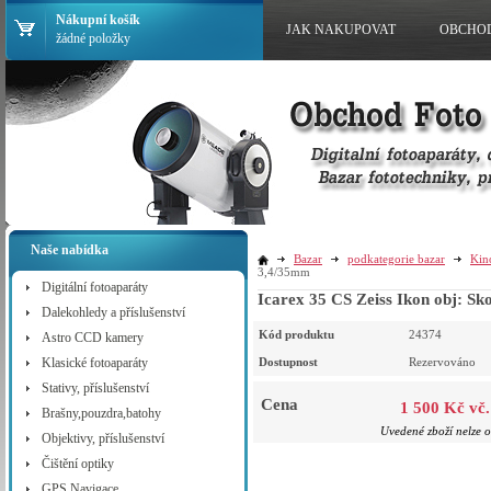
Nákupní košík
JAK NAKUPOVAT
OBCHO
žádné položky
Naše nabídka
Bazar
podkategorie bazar
Kin
3,4/35mm
Digitální fotoaparáty
Icarex 35 CS Zeiss Ikon obj: S
Dalekohledy a příslušenství
Kód produktu
24374
Astro CCD kamery
Klasické fotoaparáty
Dostupnost
Rezervováno
Stativy, příslušenství
Cena
1 500 Kč vč
Brašny,pouzdra,batohy
Uvedené zboží nelze o
Objektivy, příslušenství
Čištění optiky
GPS Navigace