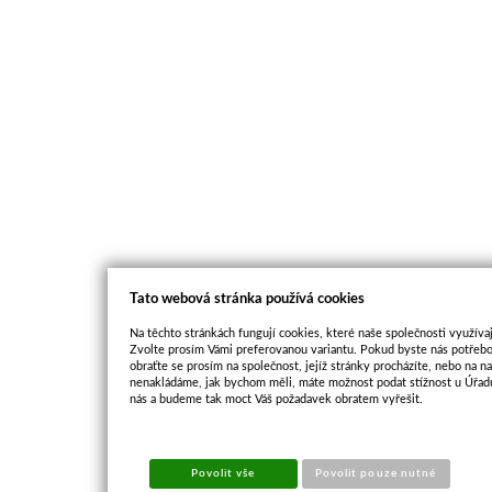
Tato webová stránka používá cookies
Na těchto stránkách fungují cookies, které naše společnosti využívaj
Zvolte prosím Vámi preferovanou variantu. Pokud byste nás potřebo
obraťte se prosím na společnost, jejíž stránky procházíte, nebo na 
nenakládáme, jak bychom měli, máte možnost podat stížnost u Úřadu
nás a budeme tak moct Váš požadavek obratem vyřešit.
Povolit vše
Povolit pouze nutné