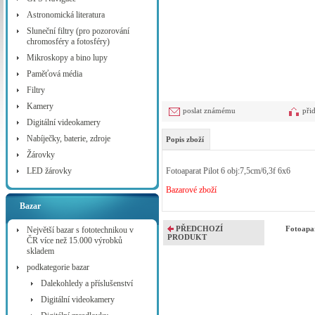
Astronomická literatura
Sluneční filtry (pro pozorování
chromosféry a fotosféry)
Mikroskopy a bino lupy
Paměťová média
Filtry
Kamery
poslat známému
při
Digitální videokamery
Nabíječky, baterie, zdroje
Popis zboží
Žárovky
LED žárovky
Fotoaparat Pilot 6 obj:7,5cm/6,3f 6x6
Bazarové zboží
Bazar
PŘEDCHOZÍ
Fotoapar
Největší bazar s fototechnikou v
PRODUKT
ČR více než 15.000 výrobků
skladem
podkategorie bazar
Dalekohledy a příslušenství
Digitální videokamery