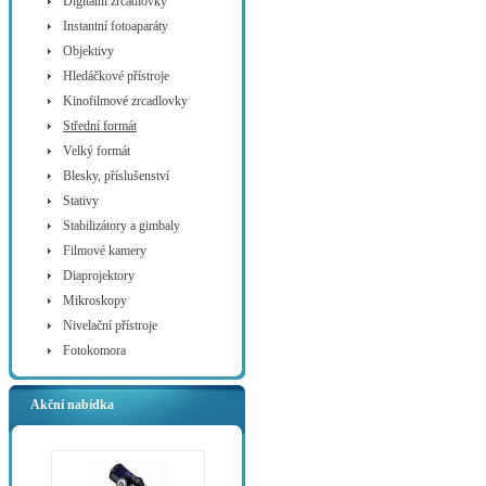
Digitální zrcadlovky
Instantní fotoaparáty
Objektivy
Hledáčkové přístroje
Kinofilmové zrcadlovky
Střední formát
Velký formát
Blesky, příslušenství
Stativy
Stabilizátory a gimbaly
Filmové kamery
Diaprojektory
Mikroskopy
Nivelační přístroje
Fotokomora
Akční nabídka