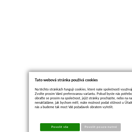
Tato webová stránka používá cookies
Na těchto stránkách fungují cookies, které naše společnosti využívaj
Zvolte prosím Vámi preferovanou variantu. Pokud byste nás potřebo
obraťte se prosím na společnost, jejíž stránky procházíte, nebo na 
nenakládáme, jak bychom měli, máte možnost podat stížnost u Úřadu
nás a budeme tak moct Váš požadavek obratem vyřešit.
Povolit vše
Povolit pouze nutné