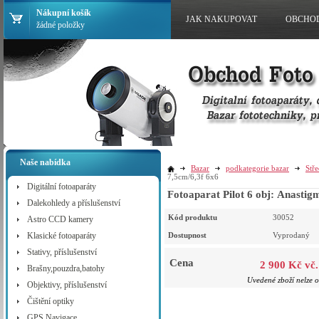
Nákupní košík
JAK NAKUPOVAT
OBCHO
žádné položky
Naše nabídka
Bazar
podkategorie bazar
Stř
7,5cm/6,3f 6x6
Digitální fotoaparáty
Fotoaparat Pilot 6 obj: Anasti
Dalekohledy a příslušenství
Kód produktu
30052
Astro CCD kamery
Klasické fotoaparáty
Dostupnost
Vyprodaný
Stativy, příslušenství
Cena
2 900 Kč vč
Brašny,pouzdra,batohy
Uvedené zboží nelze o
Objektivy, příslušenství
Čištění optiky
GPS Navigace