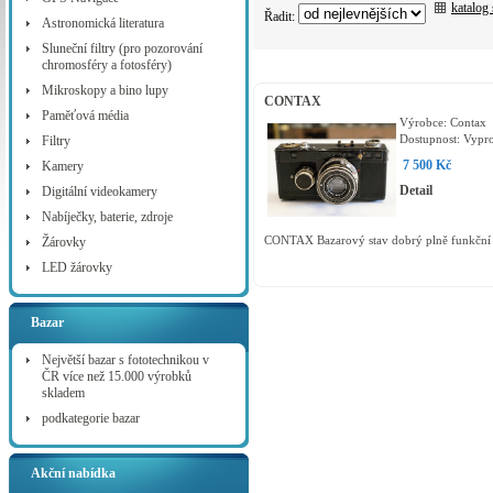
katalog
Řadit:
Astronomická literatura
Sluneční filtry (pro pozorování
chromosféry a fotosféry)
Mikroskopy a bino lupy
CONTAX
Paměťová média
Výrobce:
Contax
Dostupnost:
Vypr
Filtry
7 500 Kč
Kamery
Detail
Digitální videokamery
Nabíječky, baterie, zdroje
CONTAX Bazarový stav dobrý plně funkčn
Žárovky
LED žárovky
Bazar
Největší bazar s fototechnikou v
ČR více než 15.000 výrobků
skladem
podkategorie bazar
Akční nabídka