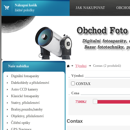
Nákupní košík
JAK NAKUPOVAT
OBCHO
žádné položky
Výrobci
Contax
(2 produktů)
Naše nabídka
Výrobci
Digitální fotoaparáty
Dalekohledy a příslušenství
CONTAX
Astro CCD kamery
Cena
Klasické fotoaparáty
7500
Kč
Stativy, příslušenství
Brašny,pouzdra,batohy
Objektivy, příslušenství
Contax
Čištění optiky
GPS Navigace