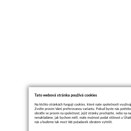
Tato webová stránka používá cookies
Na těchto stránkách fungují cookies, které naše společnosti využívaj
Zvolte prosím Vámi preferovanou variantu. Pokud byste nás potřebo
obraťte se prosím na společnost, jejíž stránky procházíte, nebo na 
nenakládáme, jak bychom měli, máte možnost podat stížnost u Úřadu
nás a budeme tak moct Váš požadavek obratem vyřešit.