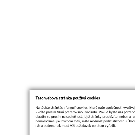
Tato webová stránka používá cookies
Na těchto stránkách fungují cookies, které naše společnosti využívaj
Zvolte prosím Vámi preferovanou variantu. Pokud byste nás potřebo
obraťte se prosím na společnost, jejíž stránky procházíte, nebo na 
nenakládáme, jak bychom měli, máte možnost podat stížnost u Úřadu
nás a budeme tak moct Váš požadavek obratem vyřešit.