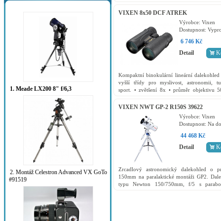
ostření, dioptrická korekce na pravé
vodotěsné...
VIXEN 8x50 DCF ATREK
Výrobce:
Vixen
Dostupnost:
Vypr
6 746 Kč
Detail
K
Kompaktní binokulární lineární dalekohled 
vyšší třídy pro myslivost, astronomii, tur
1. Meade LX200 8" f/6,3
sport. • zvětšení 8x • průměr objektivu
centrální ostření, dioptrická korekce na pr
•...
VIXEN NWT GP-2 R150S 39622
Výrobce:
Vixen
Dostupnost:
Na do
44 468 Kč
Detail
K
Zrcadlový astronomický dalekohled o p
2. Montáž Celestron Advanced VX GoTo
150mm na paralaktické montáži GP2. Dale
#91519
typu Newton 150/750mm, f/5 s parabo
zrcadlem, vybavený hledáčkem typu červe
(RDF). Zajímavostí...