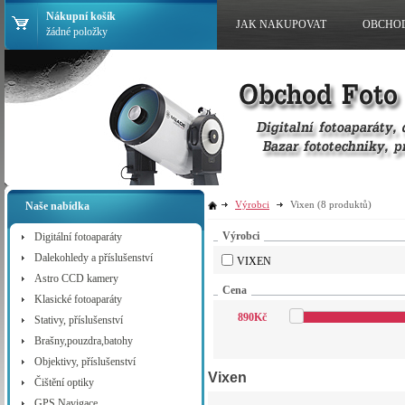
Nákupní košík
JAK NAKUPOVAT
OBCHO
žádné položky
Výrobci
Vixen
(8 produktů)
Naše nabídka
Výrobci
Digitální fotoaparáty
Dalekohledy a příslušenství
VIXEN
Astro CCD kamery
Cena
Klasické fotoaparáty
890
Kč
Stativy, příslušenství
Brašny,pouzdra,batohy
Objektivy, příslušenství
Vixen
Čištění optiky
GPS Navigace