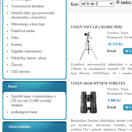
katalog
Řadit:
Astronomická literatura
Sluneční filtry (pro pozorování
chromosféry a fotosféry)
Mikroskopy a bino lupy
VIXEN NWT GP-2 R130Sf 39592
Paměťová média
Výrobce:
Vixen
Dostupnost:
Na do
Filtry
26 519 Kč
Kamery
Detail
K
Digitální videokamery
Nabíječky, baterie, zdroje
Zrcadlový astronomický dalekohled o p
Žárovky
130mm na paralaktické montáži GP. Dal
LED žárovky
typu Newton 130/650mm, f/5 s parabo
zrcadlem, vybavený hledáčkem 6x30,
elegantní bílé barvě. Hmotnost...
VIXEN 10x50 WP NEW FORESTA
Bazar
Výrobce:
Vixen
Dostupnost:
Vypr
Největší bazar s fototechnikou v
8 800 Kč
ČR více než 15.000 výrobků
skladem
Detail
K
podkategorie bazar
Binokulární lineární dalekohled střední vyšš
pro myslivost, astronomii, turistiku, s
Akční nabídka
zvětšení 10x • průměr objektivu 50mm • ce