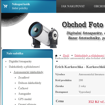
Nákupní košík
JAK NAKUPOVAT
OBCHO
žádné položky
Naše nabídka
Zboží
Dalekohledy a příslušenství
Karkoschkův astronomický atlas hvězdné ob
Digitální fotoaparáty
Erich Karkoschka - Karkoschků
Dalekohledy a příslušenství
Astronomické dalekohledy
Výrobce
Astronomická literatura
Zrcadlové
Kód produktu
200
Dobson dalekohledy
Záruka
2 roky
Čočkové
Dostupnost
Vyprodaný
Autoguider
GPS modul
Cena
352 Kč vč
Ostatní přístroje