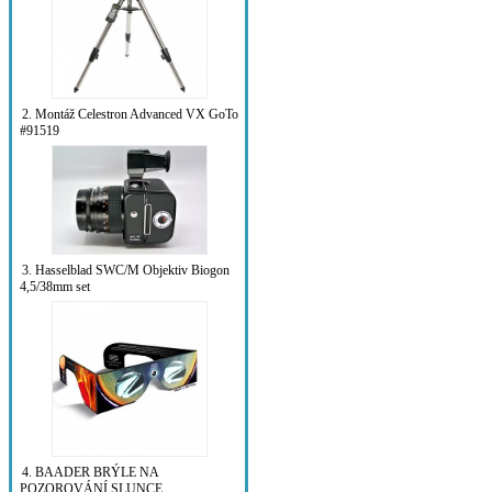
2. Montáž Celestron Advanced VX GoTo
#91519
3. Hasselblad SWC/M Objektiv Biogon
4,5/38mm set
4. BAADER BRÝLE NA
POZOROVÁNÍ SLUNCE