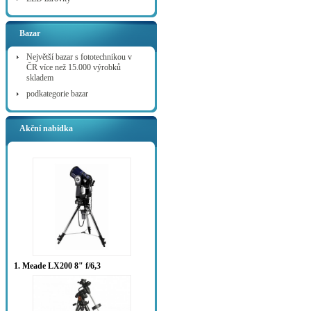
Bazar
Největší bazar s fototechnikou v
ČR více než 15.000 výrobků
skladem
podkategorie bazar
Akční nabídka
1. Meade LX200 8" f/6,3