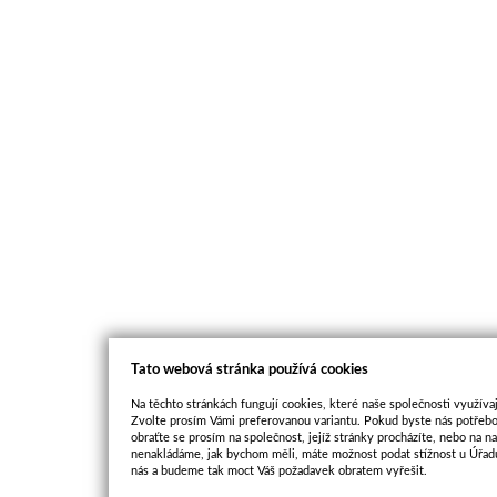
Tato webová stránka používá cookies
Na těchto stránkách fungují cookies, které naše společnosti využívaj
Zvolte prosím Vámi preferovanou variantu. Pokud byste nás potřebo
obraťte se prosím na společnost, jejíž stránky procházíte, nebo na 
nenakládáme, jak bychom měli, máte možnost podat stížnost u Úřadu
nás a budeme tak moct Váš požadavek obratem vyřešit.