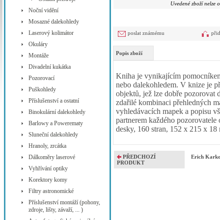
Uvedené zboží nelze o
Noční vidění
Mosazné dalekohledy
Laserový kolimátor
poslat známému
při
Okuláry
Popis zboží
Montáže
Divadelní kukátka
Kniha je vynikajícím pomocníkem
Pozorovací
nebo dalekohledem. V knize je p
Puškohledy
objektů, jež lze dobře pozorovat 
Příslušenství a ostatní
zdařilé kombinaci přehledných m
vyhledávacích mapek a popisu vš
Binokulární dalekohledy
partnerem každého pozorovatele o
Barlowy a Powerematy
desky, 160 stran, 152 x 215 x 18
Sluneční dalekohledy
Hranoly, zrcátka
Dálkoměry laserové
PŘEDCHOZÍ
Erich Kark
PRODUKT
Vyhřívání optiky
Korektory komy
Filtry astronomické
Příslušenství montáží (pohony,
zdroje, lišty, závaží, ... )