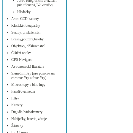
Astro fotografické a vizuální
příslušenství,T-2 kroužky
Hledáčky
Astro CCD kamery
Klasické fotoaparáty
Stativy, příslušenství
Brašny,pouzdra,batohy
Objektivy, příslušenství
Čištění optiky
GPS Navigace
Astronomická literatura
Sluneční filtry (pro pozorování
chromosféry a fotosféry)
Mikroskopy a bino lupy
Paměťová média
Filtry
Kamery
Digitální videokamery
Nabíječky, baterie, zdroje
Žárovky
LED žárovky