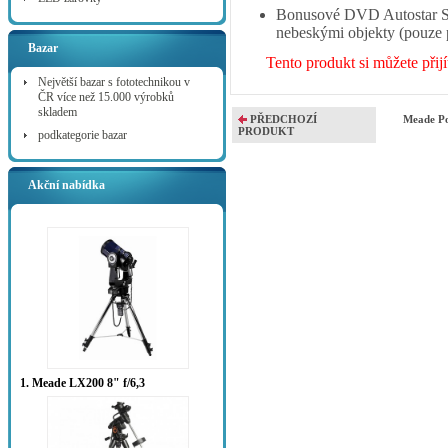
Bonusové DVD Autostar Su
nebeskými objekty (pouze
Bazar
Tento produkt si můžete přij
Největší bazar s fototechnikou v
ČR více než 15.000 výrobků
skladem
PŘEDCHOZÍ
Meade Po
PRODUKT
podkategorie bazar
Akční nabídka
1. Meade LX200 8" f/6,3