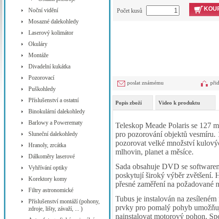
KOUP
Noční vidění
Počet kusů
Mosazné dalekohledy
Laserový kolimátor
Okuláry
Montáže
Divadelní kukátka
Pozorovací
poslat známému
při
Puškohledy
Příslušenství a ostatní
Popis zboží
Video k produktu
Binokulární dalekohledy
Barlowy a Powerematy
Teleskop Meade Polaris se 127 m
pro pozorování objektů vesmíru. 
Sluneční dalekohledy
pozorovat velké množství kulový
Hranoly, zrcátka
mlhovin, planet a měsíce.
Dálkoměry laserové
Sada obsahuje DVD se softwarem 
Vyhřívání optiky
poskytují široký výběr zvětšení.
Korektory komy
přesné zaměření na požadované n
Filtry astronomické
Tubus je instalován na zesílené
Příslušenství montáží (pohony,
prvky pro pomalý pohyb umožňuj
zdroje, lišty, závaží, ... )
nainstalovat motorový pohon. Spol