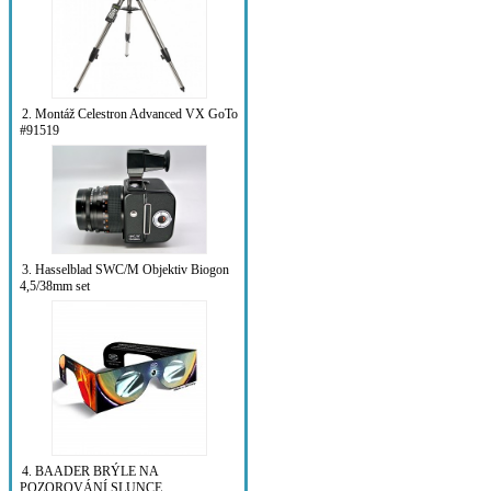
2. Montáž Celestron Advanced VX GoTo
#91519
3. Hasselblad SWC/M Objektiv Biogon
4,5/38mm set
4. BAADER BRÝLE NA
POZOROVÁNÍ SLUNCE