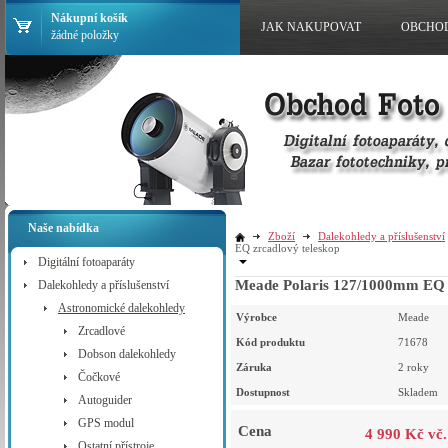
Nákupní košík
JAK NAKUPOVAT
OBCHO
žádné položky
Naše nabídka
Zboží
Dalekohledy a příslušenství
EQ zrcadlový teleskop
Digitální fotoaparáty
Meade Polaris 127/1000mm EQ z
Dalekohledy a příslušenství
Astronomické dalekohledy
Výrobce
Meade
Zrcadlové
Kód produktu
71678
Dobson dalekohledy
Záruka
2 roky
Čočkové
Dostupnost
Skladem
Autoguider
GPS modul
Cena
4 990 Kč vč
Ostatní přístroje