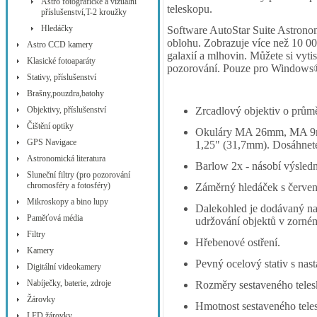
Astro fotografické a vizuální
teleskopu.
příslušenství,T-2 kroužky
Hledáčky
Software AutoStar Suite Astrono
oblohu. Zobrazuje více než 10 00
Astro CCD kamery
galaxií a mlhovin. Můžete si vy
Klasické fotoaparáty
pozorování. Pouze pro Window
Stativy, příslušenství
Brašny,pouzdra,batohy
Objektivy, příslušenství
Zrcadlový objektiv o prů
Čištění optiky
Okuláry MA 26mm, MA 9m
GPS Navigace
1,25" (31,7mm). Dosáhnete
Astronomická literatura
Barlow 2x - násobí výsledn
Sluneční filtry (pro pozorování
chromosféry a fotosféry)
Záměrný hledáček s červ
Mikroskopy a bino lupy
Dalekohled je dodávaný na
Paměťová média
udržování objektů v zorném
Filtry
Hřebenové ostření.
Kamery
Pevný ocelový stativ s nas
Digitální videokamery
Nabíječky, baterie, zdroje
Rozměry sestaveného tel
Žárovky
Hmotnost sestaveného tele
LED žárovky