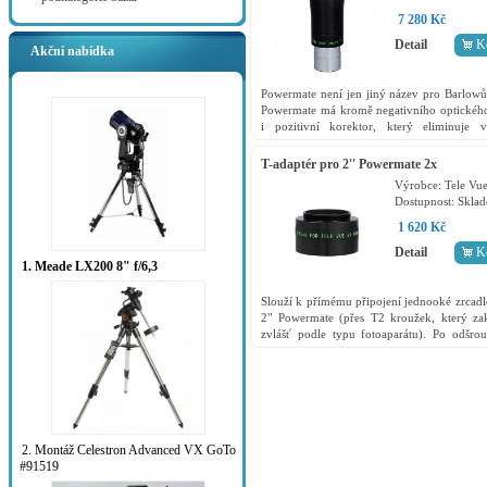
7 280 Kč
Detail
K
Akční nabídka
Powermate není jen jiný název pro Barlowů
Powermate má kromě negativního optickéh
i pozitivní korektor, který eliminuje v
záporné jevy, které se mohou vyskytno
použití...
T-adaptér pro 2'' Powermate 2x
Výrobce:
Tele Vu
Dostupnost:
Skla
1 620 Kč
Detail
K
1. Meade LX200 8" f/6,3
Slouží k přímému připojení jednooké zrcad
2" Powermate (přes T2 kroužek, který za
zvlášť podle typu fotoaparátu). Po odšro
horní části Powermatu našroubujete...
2. Montáž Celestron Advanced VX GoTo
#91519