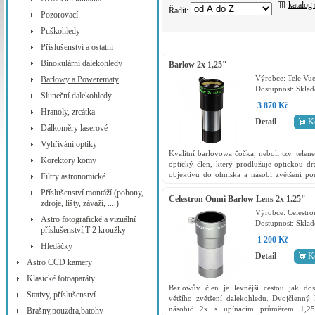
katalog
Řadit:
Pozorovací
Puškohledy
Příslušenství a ostatní
Binokulární dalekohledy
Barlow 2x 1,25"
Výrobce:
Tele Vu
Barlowy a Powerematy
Dostupnost:
Skla
Sluneční dalekohledy
3 870 Kč
Hranoly, zrcátka
Detail
K
Dálkoměry laserové
Vyhřívání optiky
Kvalitní barlovowa čočka, neboli tzv. telene
Korektory komy
optický člen, který prodlužuje optickou d
objektivu do ohniska a násobí zvětšení po
Filtry astronomické
okuláru 2x.
Příslušenství montáží (pohony,
Celestron Omni Barlow Lens 2x 1.25"
zdroje, lišty, závaží, ... )
Výrobce:
Celestro
Astro fotografické a vizuální
Dostupnost:
Skla
příslušenství,T-2 kroužky
1 200 Kč
Hledáčky
Detail
K
Astro CCD kamery
Klasické fotoaparáty
Barlowův člen je levnější cestou jak do
Stativy, příslušenství
většího zvětšení dalekohledu. Dvojčlenný
násobič 2x s upínacím průměrem 1,2
Brašny,pouzdra,batohy