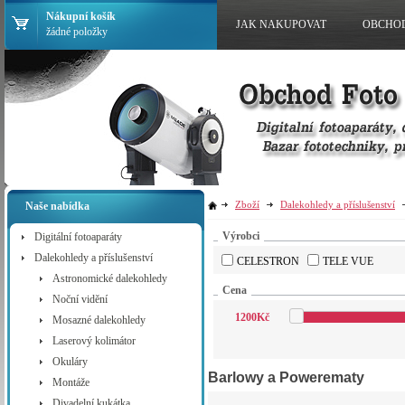
Nákupní košík
JAK NAKUPOVAT
OBCHO
žádné položky
Zboží
Dalekohledy a příslušenství
Naše nabídka
Výrobci
Digitální fotoaparáty
Dalekohledy a příslušenství
CELESTRON
TELE VUE
Astronomické dalekohledy
Cena
Noční vidění
1200
Kč
Mosazné dalekohledy
Laserový kolimátor
Okuláry
Barlowy a Powerematy
Montáže
Divadelní kukátka