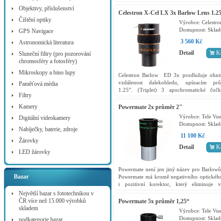
antireflexní úpravou FMC a precizním vyč
Objektivy, příslušenství
všech vnitřních...
Celestron X-Cel LX 3x Barlow Lens 1.25
Čištění optiky
93428
Výrobce:
Celestro
Dostupnost:
Skla
GPS Navigace
3 560 Kč
Astronomická literatura
Detail
K
Sluneční filtry (pro pozorování
chromosféry a fotosféry)
Mikroskopy a bino lupy
Celestron Barlow ED 3x prodlužuje ohni
vzdálenost dalekohledu, upínacím pr
Paměťová média
1.25”. (Triplet) 3 apochromatické čoč
Filtry
vynikající ostrost a jasné...
Kamery
Powermate 2x průměr 2"
Výrobce:
Tele Vu
Digitální videokamery
Dostupnost:
Skla
Nabíječky, baterie, zdroje
11 100 Kč
Žárovky
Detail
K
LED žárovky
Powermate není jen jiný název pro Barlowů
Bazar
Powermate má kromě negativního optickéh
i pozitivní korektor, který eliminuje v
záporné jevy, které se mohou vyskytno
Největší bazar s fototechnikou v
použití...
ČR více než 15.000 výrobků
Powermate 5x průměr 1,25“
skladem
Výrobce:
Tele Vu
Dostupnost:
Skla
podkategorie bazar