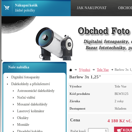
Nákupní košík
JAK NAKUPOVAT
OBCHO
žádné položky
Naše nabídka
Výrobci
Tele Vue
Barlow 3x 1
Barlow 3x 1,25"
Digitální fotoaparáty
Dalekohledy a příslušenství
Výrobce
Tele Vue
Astronomické dalekohledy
Kód produktu
BLW3125
Noční vidění
Záruka
2 roky
Mosazné dalekohledy
Dostupnost
Skladem
Laserový kolimátor
Okuláry
Cena
4 180 Kč vč
Montáže
KOUP
Divadelní kukátka
Počet kusů