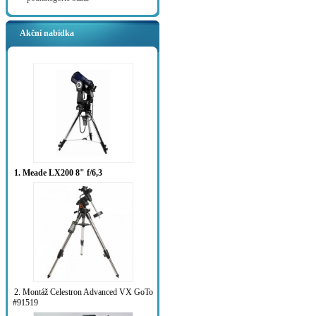
Akční nabídka
1. Meade LX200 8" f/6,3
2. Montáž Celestron Advanced VX GoTo
#91519