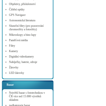
Objektivy, příslušenství
Čištění optiky
GPS Navigace
Astronomická literatura
Sluneční filtry (pro pozorování
chromosféry a fotosféry)
Mikroskopy a bino lupy
Paměťová média
Filtry
Kamery
Digitální videokamery
Nabíječky, baterie, zdroje
Žárovky
LED žárovky
Bazar
Největší bazar s fototechnikou v
ČR více než 15.000 výrobků
skladem
podkategorie bazar