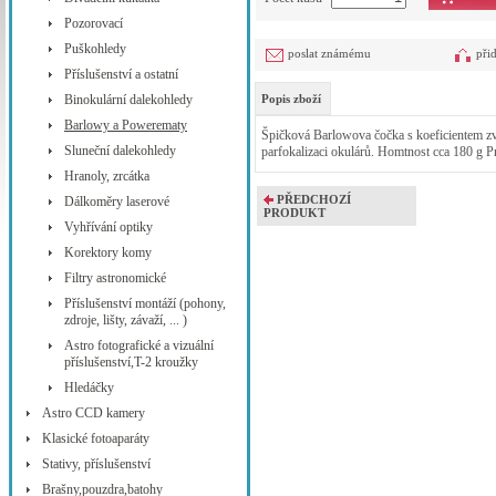
Pozorovací
Puškohledy
poslat známému
při
Příslušenství a ostatní
Binokulární dalekohledy
Popis zboží
Barlowy a Powerematy
Špičková Barlowova čočka s koeficientem zvě
Sluneční dalekohledy
parfokalizaci okulárů. Homtnost cca 180 g P
Hranoly, zrcátka
PŘEDCHOZÍ
Dálkoměry laserové
PRODUKT
Vyhřívání optiky
Korektory komy
Filtry astronomické
Příslušenství montáží (pohony,
zdroje, lišty, závaží, ... )
Astro fotografické a vizuální
příslušenství,T-2 kroužky
Hledáčky
Astro CCD kamery
Klasické fotoaparáty
Stativy, příslušenství
Brašny,pouzdra,batohy