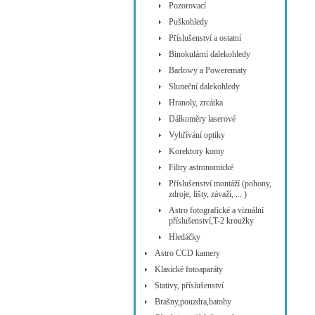
Pozorovací
Puškohledy
Příslušenství a ostatní
Binokulární dalekohledy
Barlowy a Powerematy
Sluneční dalekohledy
Hranoly, zrcátka
Dálkoměry laserové
Vyhřívání optiky
Korektory komy
Filtry astronomické
Příslušenství montáží (pohony,
zdroje, lišty, závaží, ... )
Astro fotografické a vizuální
příslušenství,T-2 kroužky
Hledáčky
Astro CCD kamery
Klasické fotoaparáty
Stativy, příslušenství
Brašny,pouzdra,batohy