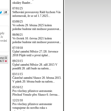
okuláry Baader...
07/01/25
Stěhování provozovny Rádi bychom Vás
informovali, že se od 1.7.2025...
03/09/25
Ve sobotu 29. března 2025 kolem
poledne budeme mít možnost pozorovat...
pily
06/06/21
 Je
Ve čtvrtek 10. června 2021 kolem
rování
poledne budeme mít možnost pozorovat...
07/19/18
Úplné zatmění Měsíce 27./28. července
2018 Půjde totiž o první úplné...
DALŠÍ
09/23/15
KT
Úplné zatmění Měsíce 28. září 2015 V
pondělí 28. září bude na našem...
03/11/15
Částečné zatmění Slunce 20. března 2015.
V pátek 20. března bude na našem...
05/16/12
Pro všechny příznivce astronomie.
Přechod Venuše přes Slunce 6. června...
12/21/10
Pro všechny příznivce astronomie
vstupujeme do nového roku s