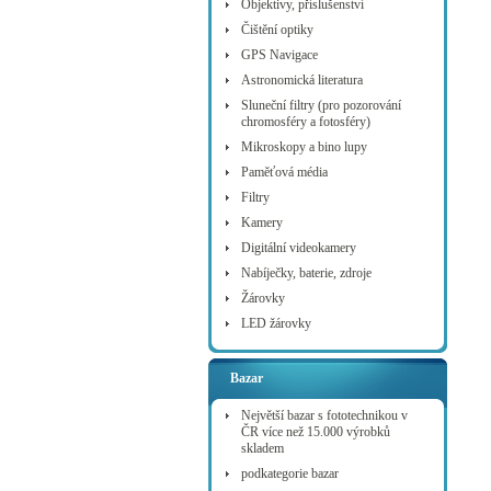
Objektivy, příslušenství
Čištění optiky
GPS Navigace
Astronomická literatura
Sluneční filtry (pro pozorování
chromosféry a fotosféry)
Mikroskopy a bino lupy
Paměťová média
Filtry
Kamery
Digitální videokamery
Nabíječky, baterie, zdroje
Žárovky
LED žárovky
Bazar
Největší bazar s fototechnikou v
ČR více než 15.000 výrobků
skladem
podkategorie bazar