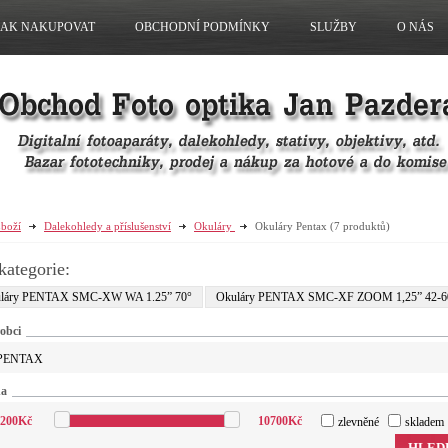
JAK NAKUPOVAT
OBCHODNÍ PODMÍNKY
SLUŽBY
O NÁS
boží
Dalekohledy a příslušenství
Okuláry
Okuláry Pentax
(7 produktů)
kategorie:
láry PENTAX SMC-XW WA 1.25” 70°
Okuláry PENTAX SMC-XF ZOOM 1,25” 42-6
obci
PENTAX
na
200
Kč
10700
Kč
zlevněné
skladem
HLED