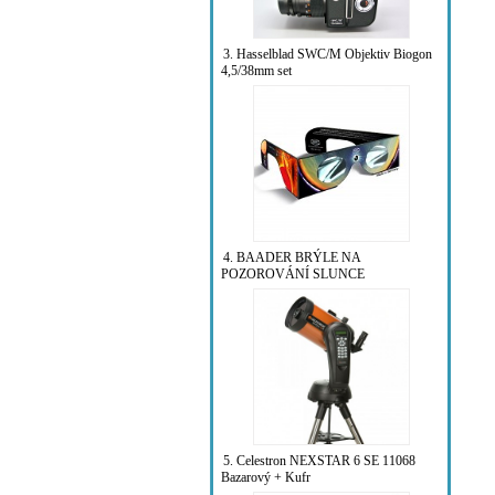
3. Hasselblad SWC/M Objektiv Biogon
4,5/38mm set
4. BAADER BRÝLE NA
POZOROVÁNÍ SLUNCE
5. Celestron NEXSTAR 6 SE 11068
Bazarový + Kufr