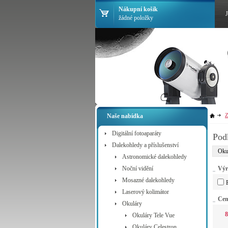
Nákupní košík
žádné položky
Z
Naše nabídka
Digitální fotoaparáty
Pod
Dalekohledy a příslušenství
Oku
Astronomické dalekohledy
Noční vidění
Výr
Mosazné dalekohledy
Laserový kolimátor
Ce
Okuláry
8
Okuláry Tele Vue
Okuláry Celestron