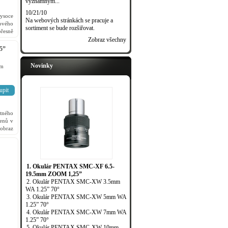
významným...
10/21/10
soce
Na webových stránkách se pracuje a
ového
sortiment se bude rozšiřovat.
přesně
stními
Zobraz všechny
5”
Novinky
em
upit
tného
lenů v
 obraz
é pole
1. Okulár PENTAX SMC-XF 6.5-
19.5mm ZOOM 1,25”
2. Okulár PENTAX SMC-XW 3.5mm
WA 1.25” 70°
3. Okulár PENTAX SMC-XW 5mm WA
1.25” 70°
4. Okulár PENTAX SMC-XW 7mm WA
1.25” 70°
5. Okulár PENTAX SMC-XW 10mm