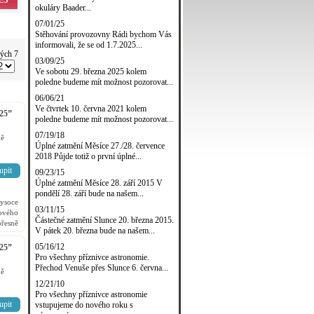
okuláry Baader...
07/01/25
Stěhování provozovny Rádi bychom Vás
informovali, že se od 1.7.2025...
vých 7
03/09/25
Ve sobotu 29. března 2025 kolem
poledne budeme mít možnost pozorovat...
06/06/21
Ve čtvrtek 10. června 2021 kolem
25”
poledne budeme mít možnost pozorovat...
07/19/18
ě
Úplné zatmění Měsíce 27./28. července
2018 Půjde totiž o první úplné...
upit
09/23/15
Úplné zatmění Měsíce 28. září 2015 V
pondělí 28. září bude na našem...
soce
03/11/15
ového
Částečné zatmění Slunce 20. března 2015.
přesně
V pátek 20. března bude na našem...
stními
05/16/12
25”
Pro všechny příznivce astronomie.
Přechod Venuše přes Slunce 6. června...
ě
12/21/10
Pro všechny příznivce astronomie
upit
vstupujeme do nového roku s