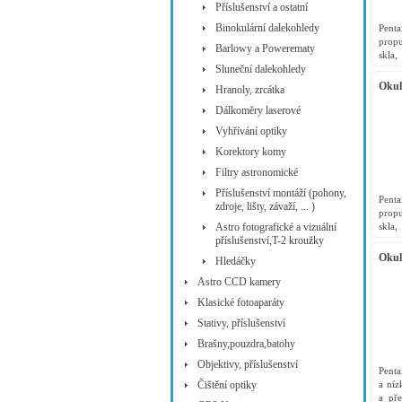
Příslušenství a ostatní
Binokulární dalekohledy
Pen
prop
Barlowy a Powerematy
skla,
defin
Sluneční dalekohledy
vadam
Oku
Hranoly, zrcátka
70°
Dálkoměry laserové
Vyhřívání optiky
Korektory komy
Filtry astronomické
Příslušenství montáží (pohony,
Pen
zdroje, lišty, závaží, ... )
prop
skla,
Astro fotografické a vizuální
defin
příslušenství,T-2 kroužky
vadam
Oku
Hledáčky
70°
Astro CCD kamery
Klasické fotoaparáty
Stativy, příslušenství
Brašny,pouzdra,batohy
Objektivy, příslušenství
Pent
a níz
Čištění optiky
a př