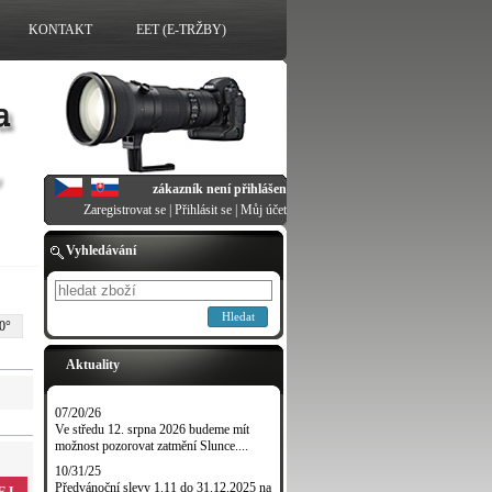
KONTAKT
EET (E-TRŽBY)
zákazník není přihlášen
Zaregistrovat se
|
Přihlásit se
|
Můj účet
Vyhledávání
Hledat
0°
Aktuality
07/20/26
Ve středu 12. srpna 2026 budeme mít
možnost pozorovat zatmění Slunce....
10/31/25
Předvánoční slevy 1.11 do 31.12.2025 na
EJ