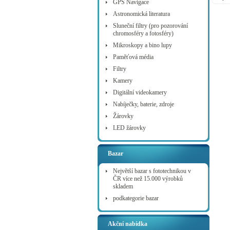
GPS Navigace
vlas
výstu
Astronomická literatura
Sluneční filtry (pro pozorování
chromosféry a fotosféry)
Mikroskopy a bino lupy
Paměťová média
Filtry
Kamery
Digitální videokamery
Nabíječky, baterie, zdroje
Žárovky
LED žárovky
Bazar
Největší bazar s fototechnikou v
ČR více než 15.000 výrobků
skladem
podkategorie bazar
Akční nabídka