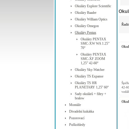
Okuláry Explore Scientific
Okul
Okuláry Baader
Okuláry William Optics
Řadit
Okuláry Omegon
Okuláry Pentax
Okuláry PENTAX
SMC-XW WA 1.25”
Oku
70°
ZOO
Okuláry PENTAX
SMC-XF ZOOM
1,25” 42-60°
Okuláry Sky-Watcher
Okuláry TS Expanse
Okuláry TS HR
Špič
PLANETARY 1,25'' 60°
42-6
vzdál
Sady okulárů + filtry +
1,25”
bralow
Výško
Oku
Montáže
70°
Divadelní kukátka
Pozorovací
Puškohledy