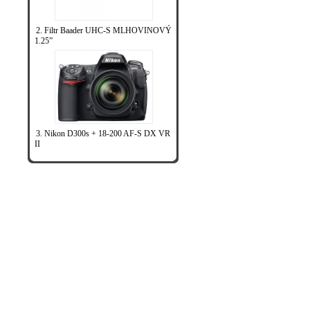
2. Filtr Baader UHC-S MLHOVINOVÝ
1.25”
3. Nikon D300s + 18-200 AF-S DX VR
II