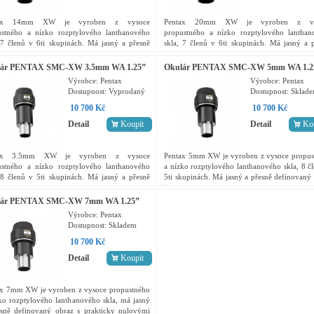
tax 14mm XW je vyroben z vysoce
Pentax 20mm XW je vyroben z vy
ustného a nízko rozptylového lanthanového
propustného a nízko rozptylového lanthan
 7 členů v 6ti skupinách. Má jasný a přesně
skla, 7 členů v 6ti skupinách. Má jasný a 
ovaný obraz s prakticky nulovými vlastními
definovaný obraz s prakticky nulovými vla
i. Zorné pole 70°,...
vadami. Zorné pole 70°,...
lár PENTAX SMC-XW 3.5mm WA 1.25”
Okulár PENTAX SMC-XW 5mm WA 1.2
70°
Výrobce:
Pentax
Výrobce:
Pentax
Dostupnost:
Vyprodaný
Dostupnost:
Sklad
10 700 Kč
10 700 Kč
Detail
Koupit
Detail
Ko
tax 3.5mm XW je vyroben z vysoce
Pentax 5mm XW je vyroben z vysoce propus
ustného a nízko rozptylového lanthanového
a nízko rozptylového lanthanového skla, 8 č
 8 členů v 5ti skupinách. Má jasný a přesně
5ti skupinách. Má jasný a přesně definovaný
ovaný obraz s prakticky nulovými vlastními
s prakticky nulovými vlastními vadami. Zorn
i. Zorné pole 70°,...
70°,...
lár PENTAX SMC-XW 7mm WA 1.25”
Výrobce:
Pentax
Dostupnost:
Skladem
10 700 Kč
Detail
Koupit
ax 7mm XW je vyroben z vysoce propustného
ko rozptylového lanthanového skla, má jasný
esně definovaný obraz s prakticky nulovými