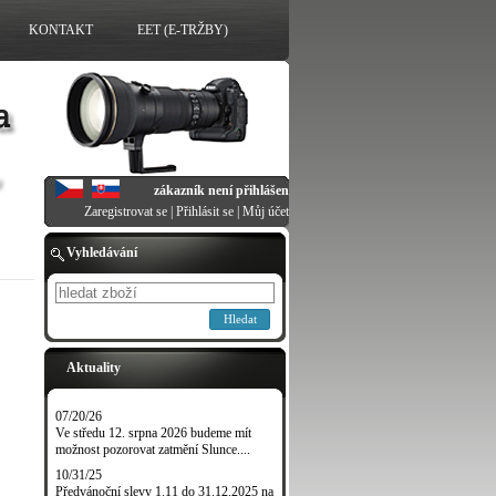
KONTAKT
EET (E-TRŽBY)
zákazník není přihlášen
Zaregistrovat se
|
Přihlásit se
|
Můj účet
Vyhledávání
Hledat
Aktuality
07/20/26
Ve středu 12. srpna 2026 budeme mít
možnost pozorovat zatmění Slunce....
10/31/25
Předvánoční slevy 1.11 do 31.12.2025 na