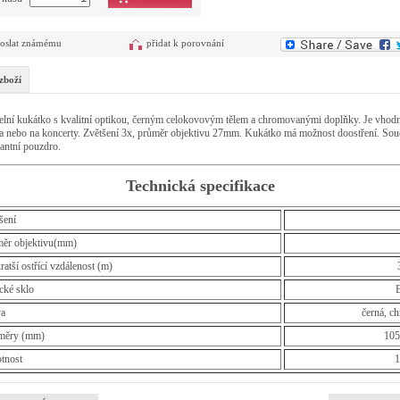
oslat známému
přidat k porovnání
zboží
elní kukátko s kvalitní optikou, černým celokovovým tělem a chromovanými doplňky. Je vhod
a nebo na koncerty. Zvětšení 3x, průměr objektivu 27mm. Kukátko má možnost doostření. Sou
gantní pouzdro.
Technická specifikace
šení
ěr objektivu(mm)
ratší ostřící vzdálenost (m)
cké sklo
va
černá, c
měry (mm)
105
tnost
1