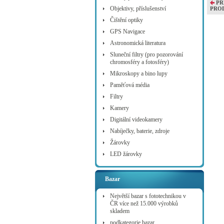
PŘ
Objektivy, příslušenství
PRO
Čištění optiky
GPS Navigace
Astronomická literatura
Sluneční filtry (pro pozorování
chromosféry a fotosféry)
Mikroskopy a bino lupy
Paměťová média
Filtry
Kamery
Digitální videokamery
Nabíječky, baterie, zdroje
Žárovky
LED žárovky
Bazar
Největší bazar s fototechnikou v
ČR více než 15.000 výrobků
skladem
podkategorie bazar