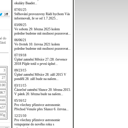
okuláry Baader...
07/01/25
Stěhování provozovny Rádi bychom Vás
informovali, že se od 1.7.2025...
03/09/25
Ve sobotu 29. března 2025 kolem
poledne budeme mít možnost pozorovat...
né do
06/06/21
částí
Ve čtvrtek 10. června 2021 kolem
poledne budeme mít možnost pozorovat...
07/19/18
Úplné zatmění Měsíce 27./28. července
2018 Půjde totiž o první úplné...
09/23/15
3
Úplné zatmění Měsíce 28. září 2015 V
27
pondělí 28. září bude na našem...
3.00
03/11/15
Částečné zatmění Slunce 20. března 2015.
BK7
V pátek 20. března bude na našem...
hrom
05/16/12
Pro všechny příznivce astronomie.
x57
Přechod Venuše přes Slunce 6. června...
95g
12/21/10
Pro všechny příznivce astronomie
vstupujeme do nového roku s