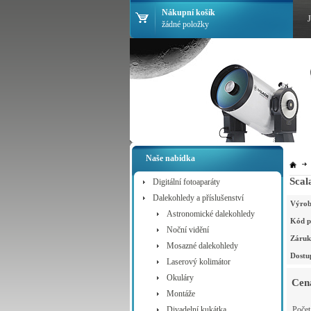
Nákupní košík
žádné položky
Naše nabídka
Scal
Digitální fotoaparáty
Dalekohledy a příslušenství
Výrob
Astronomické dalekohledy
Kód p
Noční vidění
Záruk
Mosazné dalekohledy
Dostu
Laserový kolimátor
Okuláry
Cen
Montáže
Divadelní kukátka
Poče