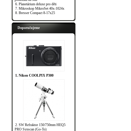
6. Planetárium deluxe pro děti
7. Mikroskop MikroSet 40x-1024x
8. Bresser Compact 8-17x25
Doporučujeme
1. Nikon COOLPIX P300
2. SW Refraktor 150/750mm HEQ5
PRO Synscan (Go-To)