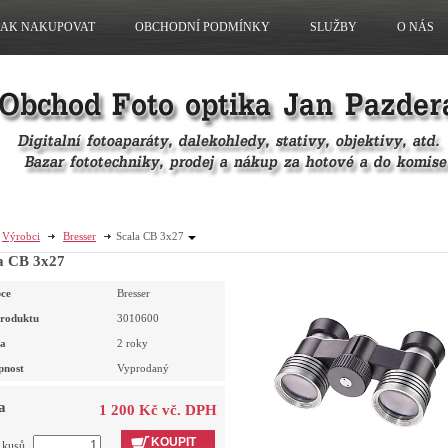
JAK NAKUPOVAT
OBCHODNÍ PODMÍNKY
SLUŽBY
O NÁS
Výrobci
Bresser
Scala CB 3x27
a CB 3x27
ce
Bresser
roduktu
3010600
a
2 roky
pnost
Vyprodaný
a
1 200 Kč vč. DPH
KOUPIT
t kusů