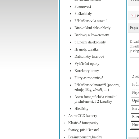
Pozorovací
Puškohledy
p
Příslušenství a ostatní
Binokulární dalekohledy
Popis 
Barlowy a Powerematy
Divad
Sluneční dalekohledy
divadl
Hranoly, zrcátka
je ele
Dálkoměry laserové
Vyhřívání optiky
Korektory komy
Zvět
Filtry astronomické
Prům
Příslušenství montáží (pohony,
zdroje, lišty, závaží, ... )
Nejk
Astro fotografické a vizuální
Opti
příslušenství,T-2 kroužky
Hledáčky
Bar
Astro CCD kamery
Roz
Klasické fotoaparáty
Hmo
Stativy, příslušenství
Brašny,pouzdra,batohy