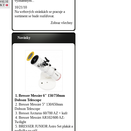
významným...
DALŠÍ
KT
10/21/10
Na webových stránkách se pracuje a
sortiment se bude rozšiřovat.
Zobraz všechny
Novinky
1. Bresser Messier 6" 150/750mm
Dobson Telescope
2. Bresser Messier 5" 130/650mm
Dobson Telescope
3. Bresser Arcturus 60/700 AZ + kufr
4. Bresser Messier AR102/600 AZ-
Twilight
5. BRESSER JUNIOR Astro Set plakát a
podložka na stůl