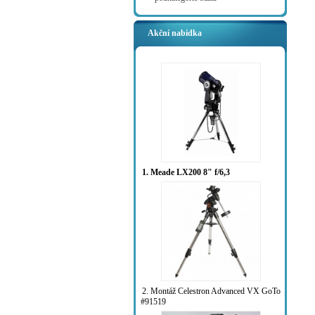
Akční nabídka
1. Meade LX200 8" f/6,3
2. Montáž Celestron Advanced VX GoTo
#91519