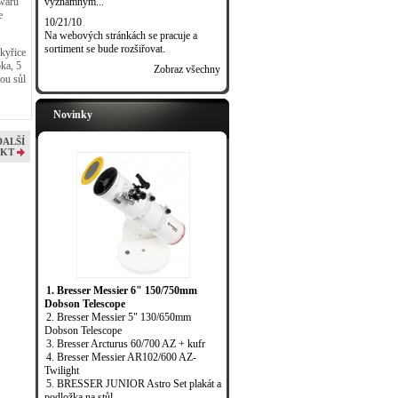
významným...
twaru
e
10/21/10
Na webových stránkách se pracuje a
sortiment se bude rozšiřovat.
skyřice
ka, 5
Zobraz všechny
kou sůl
Novinky
DALŠÍ
KT
1. Bresser Messier 6" 150/750mm
Dobson Telescope
2. Bresser Messier 5" 130/650mm
Dobson Telescope
3. Bresser Arcturus 60/700 AZ + kufr
4. Bresser Messier AR102/600 AZ-
Twilight
5. BRESSER JUNIOR Astro Set plakát a
podložka na stůl