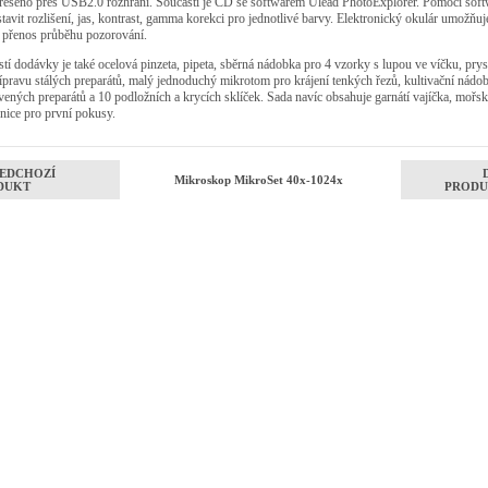
 řešeno přes USB2.0 rozhraní. Součástí je CD se softwarem Ulead PhotoExplorer. Pomocí sof
stavit rozlišení, jas, kontrast, gamma korekci pro jednotlivé barvy. Elektronický okulár umožňuj
 přenos průběhu pozorování.
tí dodávky je také ocelová pinzeta, pipeta, sběrná nádobka pro 4 vzorky s lupou ve víčku, pry
ípravu stálých preparátů, malý jednoduchý mikrotom pro krájení tenkých řezů, kultivační nádob
vených preparátů a 10 podložních a krycích sklíček. Sada navíc obsahuje garnátí vajíčka, mořs
nice pro první pokusy.
EDCHOZÍ
Mikroskop MikroSet 40x-1024x
DUKT
PRODU