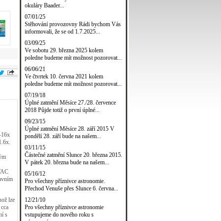
okuláry Baader...
07/01/25
Stěhování provozovny Rádi bychom Vás
informovali, že se od 1.7.2025...
03/09/25
Ve sobotu 29. března 2025 kolem
poledne budeme mít možnost pozorovat...
06/06/21
Ve čtvrtek 10. června 2021 kolem
poledne budeme mít možnost pozorovat...
07/19/18
Úplné zatmění Měsíce 27./28. července
2018 Půjde totiž o první úplné...
09/23/15
Úplné zatmění Měsíce 28. září 2015 V
-16x
pondělí 28. září bude na našem...
1.6x.
03/11/15
.
Částečné zatmění Slunce 20. března 2015.
vým
V pátek 20. března bude na našem...
0VAC
05/16/12
ravním
Pro všechny příznivce astronomie.
Přechod Venuše přes Slunce 6. června...
12/21/10
ož lze
Pro všechny příznivce astronomie
 cca
vstupujeme do nového roku s
í s