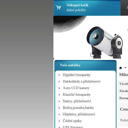
Nákupní košík
žádné položky
Naše nabídka
Mikr
Digitální fotoaparáty
Dalekohledy a příslušenství
Výrob
Astro CCD kamery
Záruk
Klasické fotoaparáty
Dostu
Stativy, příslušenství
Brašny,pouzdra,batohy
Cen
Objektivy, příslušenství
Poče
Čištění optiky
GPS Navigace