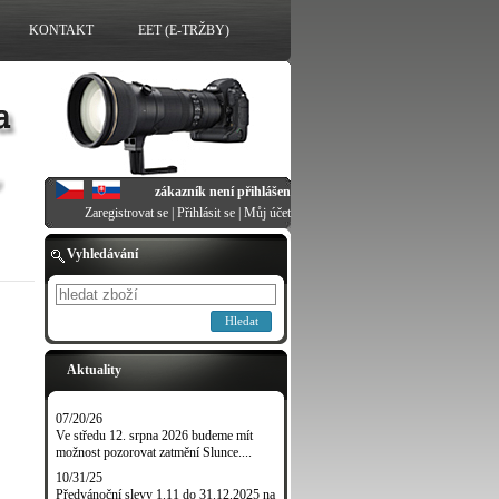
KONTAKT
EET (E-TRŽBY)
zákazník není přihlášen
Zaregistrovat se
|
Přihlásit se
|
Můj účet
Vyhledávání
Hledat
Aktuality
07/20/26
Ve středu 12. srpna 2026 budeme mít
možnost pozorovat zatmění Slunce....
10/31/25
Předvánoční slevy 1.11 do 31.12.2025 na