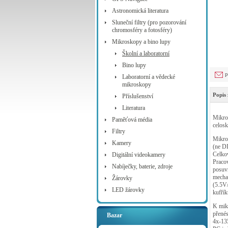
Astronomická literatura
Sluneční filtry (pro pozorování
chromosféry a fotosféry)
Mikroskopy a bino lupy
Školní a laboratorní
Bino lupy
p
Laboratorní a vědecké
mikroskopy
Popis 
Příslušenství
Literatura
MikroS
Paměťová média
celosk
Filtry
Mikro
Kamery
(ne DI
Celko
Digitální videokamery
Pracov
Nabíječky, baterie, zdroje
posuvn
mechan
Žárovky
(5.5V/
LED žárovky
kufřík
K mik
přenés
Bazar
4x-13