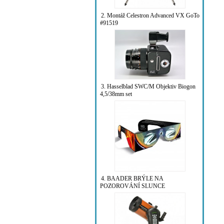
2. Montáž Celestron Advanced VX GoTo
#91519
3. Hasselblad SWC/M Objektiv Biogon
4,5/38mm set
4. BAADER BRÝLE NA
POZOROVÁNÍ SLUNCE