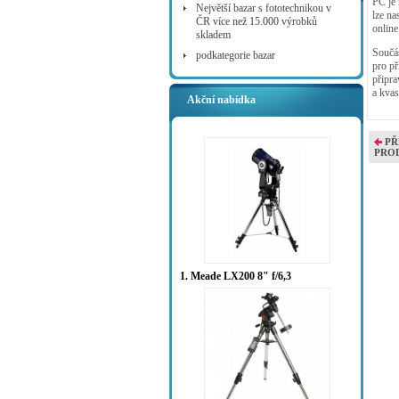
PC je
Největší bazar s fototechnikou v
lze na
ČR více než 15.000 výrobků
online
skladem
Součás
podkategorie bazar
pro př
připra
a kvas
Akční nabídka
PŘ
PRO
1. Meade LX200 8" f/6,3