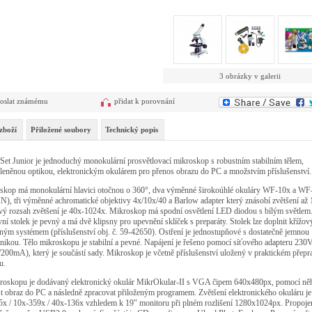
3 obrázky v galerii
oslat známému
přidat k porovnání
zboží
Přiložené soubory
Technický popis
et Junior je jednoduchý monokulární prosvětlovací mikroskop s robustním stabilním tělem,
leněnou optikou, elektronickým okulárem pro přenos obrazu do PC a množstvím příslušenství.
skop má monokulární hlavici otočnou o 360°, dva výměnné širokoúhlé okuláry WF-10x a WF
N), tři výměnné achromatické objektivy 4x/10x/40 a Barlow adapter který znásobí zvětšení až 
vý rozsah zvětšení je 40x-1024x. Mikroskop má spodní osvětlení LED diodou s bílým světlem
ní stolek je pevný a má dvě klipsny pro upevnění sklíček s preparáty. Stolek lze doplnit křížo
ým systémem (příslušenství obj. č. 59-42650). Ostření je jednostupňové s dostatečně jemnou
ikou. Tělo mikroskopu je stabilní a pevné. Napájení je řešeno pomocí síťového adapteru 23
200mA), který je součástí sady. Mikroskop je včetně příslušenství uložený v praktickém přep
u.
roskopu je dodávaný elektronický okulár MikrOkular-II s VGA čipem 640x480px, pomocí něh
t obraz do PC a následně zpracovat přiloženým programem. Zvětšení elektronického okuláru je
5x / 10x-359x / 40x-136x vzhledem k 19" monitoru při plném rozlišení 1280x1024px. Propojen