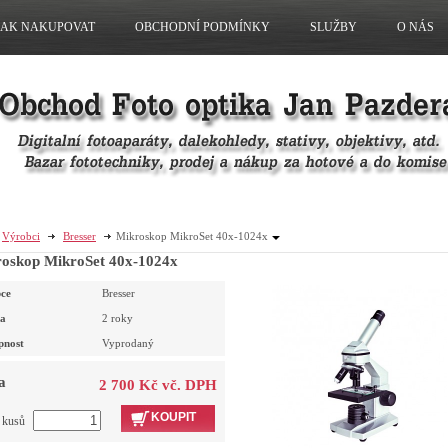
JAK NAKUPOVAT
OBCHODNÍ PODMÍNKY
SLUŽBY
O NÁS
Výrobci
Bresser
Mikroskop MikroSet 40x-1024x
oskop MikroSet 40x-1024x
ce
Bresser
a
2 roky
pnost
Vyprodaný
a
2 700 Kč vč. DPH
KOUPIT
t kusů