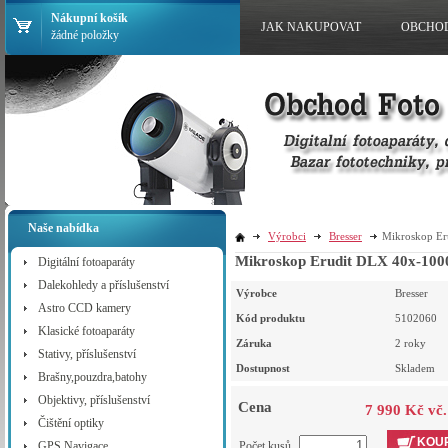
Nákupní košík
JAK NAKUPOVAT
OBCHO
žádné položky
Naše nabídka
Výrobci
Bresser
Mikroskop Er
Mikroskop Erudit DLX 40x-100
Digitální fotoaparáty
Dalekohledy a příslušenství
Výrobce
Bresser
Astro CCD kamery
Kód produktu
5102060
Klasické fotoaparáty
Záruka
2 roky
Stativy, příslušenství
Dostupnost
Skladem
Brašny,pouzdra,batohy
Objektivy, příslušenství
Cena
7 990 Kč vč
Čištění optiky
KOUP
GPS Navigace
Počet kusů