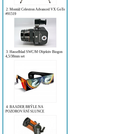
2. Montáž Celestron Advanced VX GoTo
#91519
3. Hasselblad SWC/M Objektiv Biogon
4,5/38mm set
4. BAADER BRÝLE NA
POZOROVÁNÍ SLUNCE