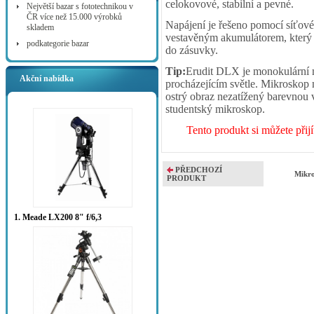
celokovové, stabilní a pevné.
Největší bazar s fototechnikou v
ČR více než 15.000 výrobků
Napájení je řešeno pomocí síťo
skladem
vestavěným akumulátorem, který 
podkategorie bazar
do zásuvky.
Tip:
Erudit DLX je monokulární 
Akční nabídka
procházejícím světle. Mikroskop 
ostrý obraz nezatížený barevnou 
studentský mikroskop.
Tento produkt si můžete přij
PŘEDCHOZÍ
Mikr
PRODUKT
1. Meade LX200 8" f/6,3