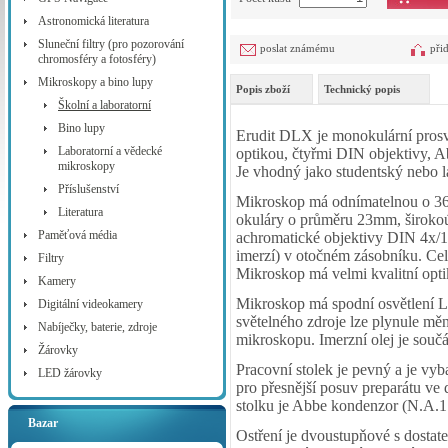
Astronomická literatura
Sluneční filtry (pro pozorování
poslat známému
při
chromosféry a fotosféry)
Mikroskopy a bino lupy
Popis zboží
Technický popis
Školní a laboratorní
Bino lupy
Erudit DLX je monokulární prosvě
Laboratorní a vědecké
optikou, čtyřmi DIN objektivy,
mikroskopy
Je vhodný jako studentský nebo l
Příslušenství
Mikroskop má odnímatelnou o 360
Literatura
okuláry o průměru 23mm, široko
Paměťová média
achromatické objektivy DIN 4x/1
imerzí) v otočném zásobníku. Cel
Filtry
Mikroskop má velmi kvalitní optik
Kamery
Mikroskop má spodní osvětlení L
Digitální videokamery
světelného zdroje lze plynule mě
Nabíječky, baterie, zdroje
mikroskopu. Imerzní olej je součá
Žárovky
Pracovní stolek je pevný a je 
LED žárovky
pro přesnější posuv preparátu ve
stolku je Abbe kondenzor (N.A.1
Bazar
Ostření je dvoustupňové s dosta