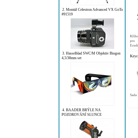
2. Montáž Celestron Advanced VX GoTo
#91519
Křížo
pro 
Erud
prepa
3. Hasselblad SWC/M Objektiv Biogon
Kryc
4,5/38mm set
Sada 
4. BAADER BRÝLE NA
POZOROVÁNÍ SLUNCE