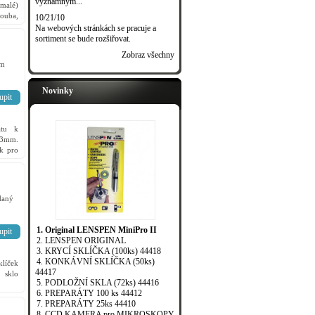
významným...
 malé)
houba,
10/21/10
Na webových stránkách se pracuje a
sortiment se bude rozšiřovat.
Zobraz všechny
em
Novinky
upit
átu k
23mm.
ek pro
s...).
daný
1. Original LENSPEN MiniPro II
upit
2. LENSPEN ORIGINAL
3. KRYCÍ SKLÍČKA (100ks) 44418
4. KONKÁVNÍ SKLÍČKA (50ks)
íček
44417
 sklo
5. PODLOŽNÍ SKLA (72ks) 44416
6. PREPARÁTY 100 ks 44412
7. PREPARÁTY 25ks 44410
8. CCD KAMERA pro MIKROSKOPY