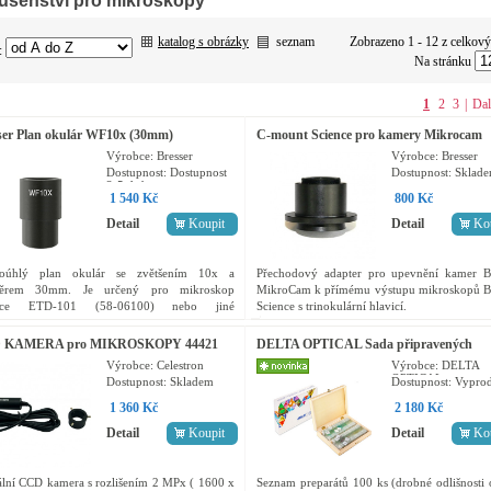
lušenství pro mikroskopy
katalog s obrázky
seznam
Zobrazeno 1 - 12 z celkov
:
Na stránku
1
2
3
|
Dal
ser Plan okulár WF10x (30mm)
C-mount Science pro kamery Mikrocam
Výrobce:
Bresser
Výrobce:
Bresser
Dostupnost:
Dostupnost
Dostupnost:
Sklad
3-5 dní
1 540 Kč
800 Kč
Detail
Koupit
Detail
Ko
koúhlý plan okulár se zvětšením 10x a
Přechodový adapter pro upevnění kamer Br
ěrem 30mm. Je určený pro mikroskop
MikroCam k přímému výstupu mikroskopů Br
ence ETD-101 (58-06100) nebo jiné
Science s trinokulární hlavicí.
oskopy o průměru okulárového tubusu 30mm.
 KAMERA pro MIKROSKOPY 44421
DELTA OPTICAL Sada připravených
preparátů 100ks
Výrobce:
Celestron
Výrobce:
DELTA
OPTICAL
Dostupnost:
Skladem
Dostupnost:
Vypro
1 360 Kč
2 180 Kč
Detail
Koupit
Detail
Ko
ální CCD kamera s rozlišením 2 MPx ( 1600 x
Seznam preparátů 100 ks (drobné odlišnosti 