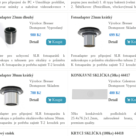
 pro připojení do PC • Umožňuje prohlížet,
popisu jsou možné) 1. tři typy bakterii (velmi
zovat snímky a nahrávat videosekvence •
2. Štětičkovec (Penicillium, vřeckovýtrusá 
raní USB 2.0 • Požadavky na PC: podpora
plíseň) 3. Kropidlák...
ws XP/Vista/7,...
adapter 23mm dlouhý
Fotoadapter 23mm krátký
Výrobce:
Bresser
Výrobce:
Bresser
Dostupnost:
Vyprodaný
Dostupnost:
Sklad
980 Kč
699 Kč
Detail
Koupit
Detail
Ko
ter pro uchycení SLR fotoaparátů k
Fotoadapter pro připojení SLR fotoapar
oskopu s tubusem pro okuláry o průměru
mikroskopu o průměru okulárového tubusu 
K fotoaparátu je potřeba zajistit T-2 kroužek
K fotoaparátu je potřeba zajistit T-2 krouž
příslušnou značku (T-2 Nikon, Canon,
příslušnou značku (T-2 Nikon, Canon, Olympu
us...). T-2 kroužek se...
T-2 kroužek se...
adapter 30mm krátký
KONKÁVNÍ SKLÍČKA (50ks) 44417
Výrobce:
Bresser
Výrobce:
Celestron
Dostupnost:
Skladem
Dostupnost:
Vypro
700 Kč
400 Kč
Detail
Koupit
Detail
Ko
adapter pro připojení SLR fotoaparátu k
50ks konkávních podložních skl
oskopu o průměru okulárového tubusu 30mm.
25.4x76.2x1.2mm, zabroušené hrany,
oaparátu je potřeba zajistit T-2 kroužek pro
premium quality.
ušnou značku (T-2 Nikon, Canon, Olympus...).
roužek se...
ový stolek
KRYCÍ SKLÍČKA (100ks) 44418