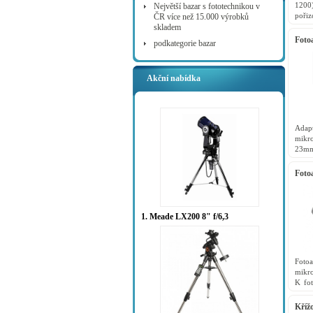
1200)
Největší bazar s fototechnikou v
poři
ČR více než 15.000 výrobků
Rozh
skladem
Windo
Foto
podkategorie bazar
Akční nabídka
Adap
mikr
23mm 
pro 
Olymp
Foto
1. Meade LX200 8" f/6,3
Foto
mikr
K fot
přísl
T-2 k
Kříž