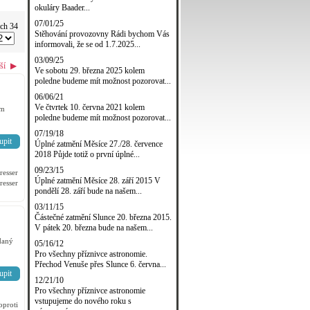
okuláry Baader...
07/01/25
ých 34
Stěhování provozovny Rádi bychom Vás
informovali, že se od 1.7.2025...
03/09/25
ší
▶
Ve sobotu 29. března 2025 kolem
poledne budeme mít možnost pozorovat...
06/06/21
Ve čtvrtek 10. června 2021 kolem
em
poledne budeme mít možnost pozorovat...
07/19/18
upit
Úplné zatmění Měsíce 27./28. července
2018 Půjde totiž o první úplné...
09/23/15
esser
Úplné zatmění Měsíce 28. září 2015 V
esser
pondělí 28. září bude na našem...
03/11/15
Částečné zatmění Slunce 20. března 2015.
V pátek 20. března bude na našem...
daný
05/16/12
Pro všechny příznivce astronomie.
Přechod Venuše přes Slunce 6. června...
upit
12/21/10
Pro všechny příznivce astronomie
vstupujeme do nového roku s
oproti