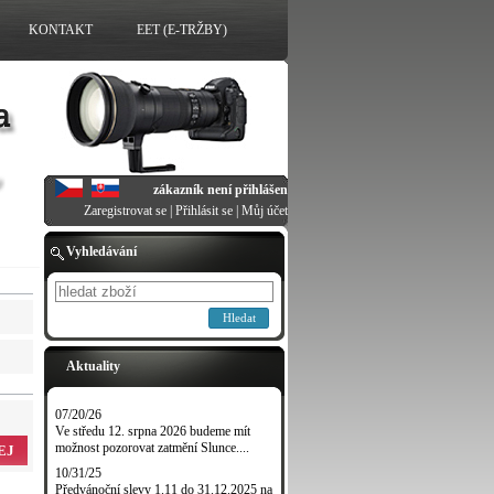
KONTAKT
EET (E-TRŽBY)
zákazník není přihlášen
Zaregistrovat se
|
Přihlásit se
|
Můj účet
Vyhledávání
Hledat
Aktuality
07/20/26
Ve středu 12. srpna 2026 budeme mít
možnost pozorovat zatmění Slunce....
EJ
10/31/25
Předvánoční slevy 1.11 do 31.12.2025 na