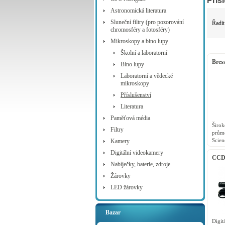
Přís
Astronomická literatura
Sluneční filtry (pro pozorování
Řadit
chromosféry a fotosféry)
Mikroskopy a bino lupy
Školní a laboratorní
Bres
Bino lupy
Laboratorní a vědecké
mikroskopy
Příslušenství
Literatura
Paměťová média
Širo
Filtry
prům
Sci
Kamery
mikr
Digitální videokamery
CCD
Nabíječky, baterie, zdroje
Žárovky
LED žárovky
Bazar
Digit