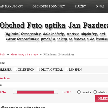
JAK NAKUPOVAT
OBCHODNÍ PODMÍNKY
SLUŽBY
O NÁS
boží
Mikroskopy a bino lupy
Příslušenství
(34 produktů)
obci
BRESSER
CELESTRON
DELTA OPTICAL
LENSPEN
Novinka
na
67
Kč
15790
Kč
zlevněné
skladem
HLED