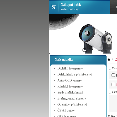
Nákupní košík
žádné položky
Z
Naše nabídka
Výr
Digitální fotoaparáty
Dalekohledy a příslušenství
Astro CCD kamery
Klasické fotoaparáty
Ce
Stativy, příslušenství
Brašny,pouzdra,batohy
Objektivy, příslušenství
Čištění optiky
GPS Navigace