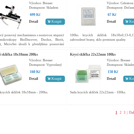
Výrobce:
Bresser
Výrobce:
Celestron
Dostupnost:
Skladem
Dostupnost:
Dočasn
vyprodaný
699 Kč
67 Kč
Detail
Koupit
Detail
Ko
vý posuvný mechanismus s noniovou stupnicí
100ks krycích sklíček 18x18x0,13-0,
mikroskopy BioDiscover, Duolux, Biorit,
zabroušené hrany, sklo premium quality.
it, MicroSet slouží k přenějšímu posouvání
rátů na podložním sklíčku.
í sklíčka 18x18mm 200ks
Krycí sklíčka 22x22mm 100ks
Výrobce:
Bresser
Výrobce:
Bresser
Dostupnost:
Vyprodaný
Dostupnost:
Sklad
160 Kč
150 Kč
Detail
Koupit
Detail
Ko
krycích sklíček 18x18mm - 200ks.
Sada krycích sklíček 22x22mm - 100ks.
1
2
3
|
Dal