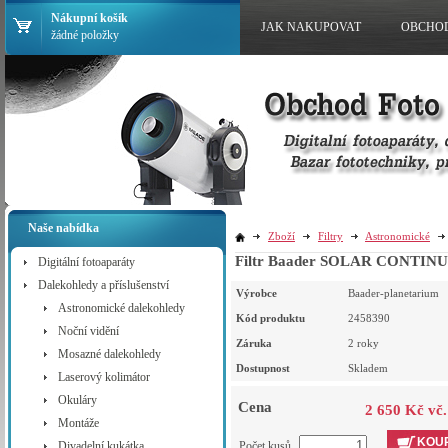
Nákupní košík
JAK NAKUPOVAT
OBCHO
žádné položky
Naše nabídka
Zboží
Filtry
Astronomické
Filtr Baader SOLAR CONTINU
Digitální fotoaparáty
Dalekohledy a příslušenství
Výrobce
Baader-planetarium
Astronomické dalekohledy
Kód produktu
2458390
Noční vidění
Záruka
2 roky
Mosazné dalekohledy
Dostupnost
Skladem
Laserový kolimátor
Okuláry
Cena
2 650 Kč vč
Montáže
KOUP
Divadelní kukátka
Počet kusů