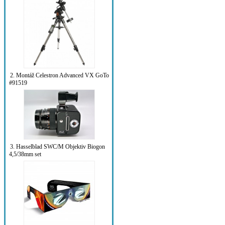
2. Montáž Celestron Advanced VX GoTo
#91519
3. Hasselblad SWC/M Objektiv Biogon
4,5/38mm set