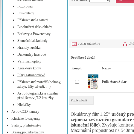
Pozorovací
Puškohledy
Příslušenství a ostatní
Binokulární dalekohledy
Barlowy a Powerematy
Sluneční dalekohledy
poslat známému
při
Hranoly, zrcátka
Dálkoměry laserové
Doplňkové zboží
Vyhřívání optiky
Korektory komy
Koupit
Název
Filtry astronomické
Fólie AstroSolar
Příslušenství montáží (pohony,
zdroje, lišty, závaží, ... )
Astro fotografické a vizuální
příslušenství,T-2 kroužky
Popis zboží
Hledáčky
Astro CCD kamery
Okulárový filtr 1.25”
určený pro
Klasické fotoaparáty
zejména zvýraznění granulace v
(sluneční fólie).
Zvyšuje kontrast
Stativy, příslušenství
Maximální propustnost na 540nm, 
Brašny,pouzdra,batohy