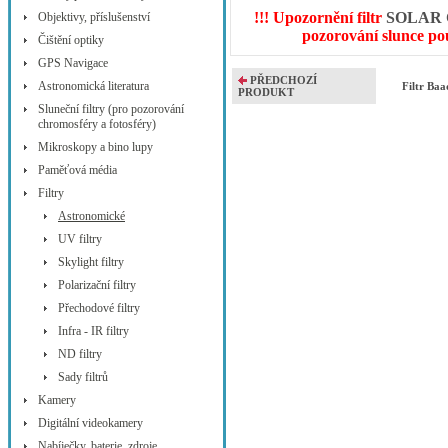
!!! Upozornění filtr
SOLAR
Objektivy, příslušenství
pozorování slunce pou
Čištění optiky
GPS Navigace
PŘEDCHOZÍ
Astronomická literatura
Filtr B
PRODUKT
Sluneční filtry (pro pozorování
chromosféry a fotosféry)
Mikroskopy a bino lupy
Paměťová média
Filtry
Astronomické
UV filtry
Skylight filtry
Polarizační filtry
Přechodové filtry
Infra - IR filtry
ND filtry
Sady filtrů
Kamery
Digitální videokamery
Nabíječky, baterie, zdroje