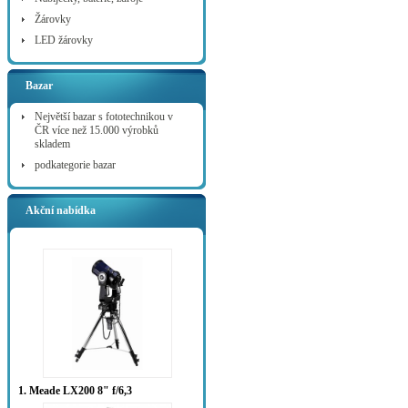
Žárovky
LED žárovky
Bazar
Největší bazar s fototechnikou v
ČR více než 15.000 výrobků
skladem
podkategorie bazar
Akční nabídka
1. Meade LX200 8" f/6,3