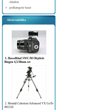
skladem
podkategorie bazar
Akční nabídka
1. Hasselblad SWC/M Objektiv
Biogon 4,5/38mm set
2. Montáž Celestron Advanced VX GoTo
#91519