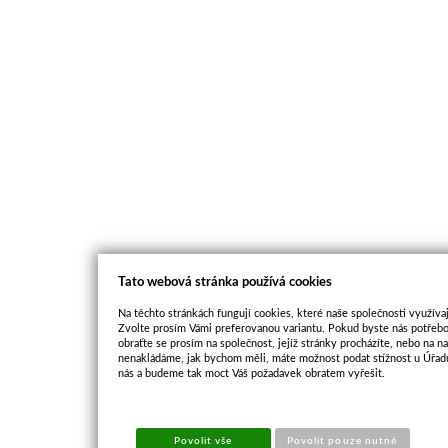
Tato webová stránka používá cookies
Na těchto stránkách fungují cookies, které naše společnosti využívaj
Zvolte prosím Vámi preferovanou variantu. Pokud byste nás potřebo
obraťte se prosím na společnost, jejíž stránky procházíte, nebo na 
nenakládáme, jak bychom měli, máte možnost podat stížnost u Úřadu
nás a budeme tak moct Váš požadavek obratem vyřešit.
Povolit vše
Povolit pouze nutné