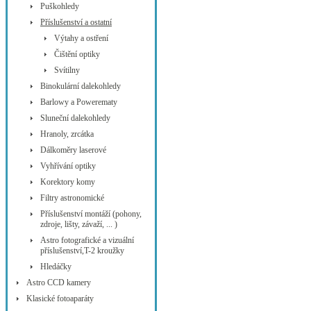
Puškohledy
Příslušenství a ostatní
Výtahy a ostření
Čištění optiky
Svítilny
Binokulární dalekohledy
Barlowy a Powerematy
Sluneční dalekohledy
Hranoly, zrcátka
Dálkoměry laserové
Vyhřívání optiky
Korektory komy
Filtry astronomické
Příslušenství montáží (pohony,
zdroje, lišty, závaží, ... )
Astro fotografické a vizuální
příslušenství,T-2 kroužky
Hledáčky
Astro CCD kamery
Klasické fotoaparáty