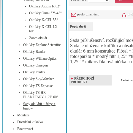
Okuláry Axiom lx 82°
Okuláry Omni 52°-43°
poslat známému
při
Okuláry X-CEL 55°
Okuláry X-CEL LX
Popis zboží
60°
Zoom okulár
Sada příslušenství, rozšiřujíc
Okuláry Explore Scientific
Sada je uložena v kufříku a obsa
okulár 6 mm konstrukce Plössl * 
Okuláry Baader
fotoaparátu * modrý filtr 1,25” #8
Okuláry William Optics
1,25” * mikrovláknová utěrka na 
Okuláry Omegon
Okuláry Pentax
PŘEDCHOZÍ
Okuláry Sky-Watcher
Celestro
PRODUKT
Okuláry TS Expanse
Okuláry TS HR
PLANETARY 1,25'' 60°
Sady okulárů + filtry +
bralow
Montáže
Divadelní kukátka
Pozorovací