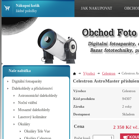
Nákupní košík
JAK NAKUPOVAT
OBCHO
žádné položky
Naše nabídka
Výrobci
Celestron
Celestron As
Celestron AstroMaster příslušen
Digitální fotoaparáty
Dalekohledy a příslušenství
Výrobce
Celestron
Astronomické dalekohledy
Kód produktu
94307
Noční vidění
Záruka
2 roky
Mosazné dalekohledy
Dostupnost
Skladem
Laserový kolimátor
Okuláry
Cena
2 350 Kč vč
Okuláry Tele Vue
KOUP
Okuláry Celestron
Počet kusů