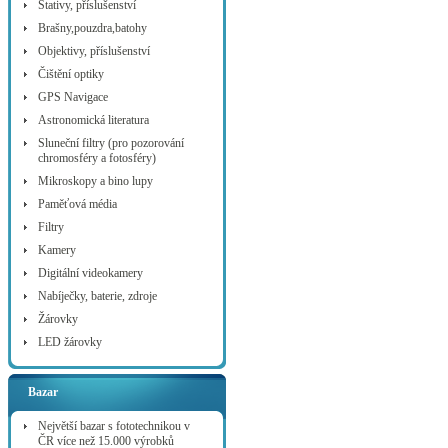
Stativy, příslušenství
Brašny,pouzdra,batohy
Objektivy, příslušenství
Čištění optiky
GPS Navigace
Astronomická literatura
Sluneční filtry (pro pozorování
chromosféry a fotosféry)
Mikroskopy a bino lupy
Paměťová média
Filtry
Kamery
Digitální videokamery
Nabíječky, baterie, zdroje
Žárovky
LED žárovky
Bazar
Největší bazar s fototechnikou v
ČR více než 15.000 výrobků