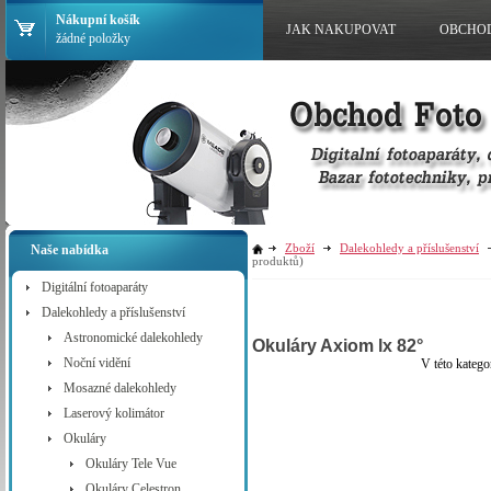
Nákupní košík
JAK NAKUPOVAT
OBCHO
žádné položky
Zboží
Dalekohledy a příslušenství
Naše nabídka
produktů)
Digitální fotoaparáty
Dalekohledy a příslušenství
Astronomické dalekohledy
Okuláry Axiom lx 82°
Noční vidění
V této katego
Mosazné dalekohledy
Laserový kolimátor
Okuláry
Okuláry Tele Vue
Okuláry Celestron