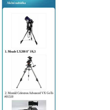
Akční nabídka
1. Meade LX200 8" f/6,3
2. Montáž Celestron Advanced VX GoTo
#91519