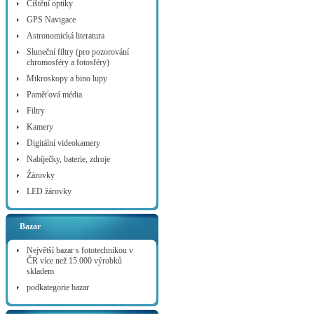
Čištění optiky
GPS Navigace
Astronomická literatura
Sluneční filtry (pro pozorování
chromosféry a fotosféry)
Mikroskopy a bino lupy
Paměťová média
Filtry
Kamery
Digitální videokamery
Nabíječky, baterie, zdroje
Žárovky
LED žárovky
Bazar
Největší bazar s fototechnikou v
ČR více než 15.000 výrobků
skladem
podkategorie bazar