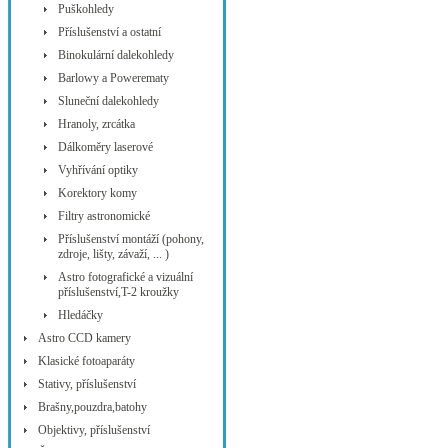
Puškohledy
Příslušenství a ostatní
Binokulární dalekohledy
Barlowy a Powerematy
Sluneční dalekohledy
Hranoly, zrcátka
Dálkoměry laserové
Vyhřívání optiky
Korektory komy
Filtry astronomické
Příslušenství montáží (pohony,
zdroje, lišty, závaží, ... )
Astro fotografické a vizuální
příslušenství,T-2 kroužky
Hledáčky
Astro CCD kamery
Klasické fotoaparáty
Stativy, příslušenství
Brašny,pouzdra,batohy
Objektivy, příslušenství