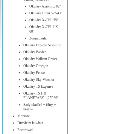
Okuláry Axiom lx 82°
Okuláry Omni 52°-43°
Okuláry X-CEL 55°
Okuláry X-CEL LX
60°
Zoom okulár
Okuláry Explore Scientific
Okuláry Baader
Okuláry William Optics
Okuláry Omegon
Okuláry Pentax
Okuláry Sky-Watcher
Okuláry TS Expanse
Okuláry TS HR
PLANETARY 1,25'' 60°
Sady okulárů + filtry +
bralow
Montáže
Divadelní kukátka
Pozorovací