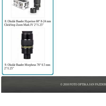
8. Okulár Baader Hyperion 68° 8-24 mm
ClickStop Zoom Mark IV 2”/1.25”
9. Okulár Baader Morpheus 76° 6.5 mm
2”/1.25”
© 2010 FOTO OPTIKA JAN PAZDE