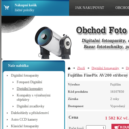
Nákupní košík
JAK NAKUPOVAT
OBCHO
žádné položky
Naše nabídka
Zboží
Digitální fotoaparáty
Di
Fujifilm FinePix AV200 stříbrný
Digitální fotoaparáty
Fotopasti Digitální
Výrobce
Fujifilm
Digitální kompakty
Kód produktu
16107850
Kompakty s výměnnými
Záruka
2 roky
objektivy
Digitální zrcadlovky
Dostupnost
Vyprodaný
Dalekohledy a příslušenství
Cena
1 502 Kč vč
Astro CCD kamery
Klasické fotoaparáty
KOUP
Počet kusů