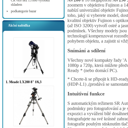
ČR více než 15.000 výrobků
skladem
zoomem v objektivu Fujinon a 1
nabízí univerzální objektiv Fujin
podkategorie bazar
toho, jaký si vyberete model, dos
kvalitní objektiv Fujinon s optik
(až ISO 3200) vytvoří ostré a jas
Akční nabídka
podmínek. Všechny modely jsou vy
technologií kompenzovat rozostř
pohybem objektu, a zajistit si vž
Snímání a sdílení
Všechny nové kompakty řady 'A '
1080p a 720p, která můžete předv
Ready * (nebo domácí PC).
* Chcete-li se připojit k HD-rea
1. Meade LX200 8" f/6,3
(HDP-L1) ,(prodává se samostatn
Intuitivní funkce
S automatickým režimem SR Auto,
podmínky pro fotografování a je s
expozici a vyvážení bílé dosáhne
fotografujete na své krásné zahra
fotografie pouhým stisknutím tlač