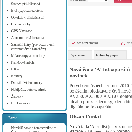
Stativy, příslušenství
Brašny,pouzdra,batohy
Objektivy, příslušenství
Čištění optiky
GPS Navigace
Astronomická literatura
poslat známému
při
Sluneční filtry (pro pozorování
chromosféry a fotosféry)
Popis zboží
Technický popis
Mikroskopy a bino lupy
Paměťová média
Nová řada 'A' fotoaparátů
Filtry
novinek.
Kamery
Digitální videokamery
Po velkém úspěchu v roce 2010 fot
Nabíječky, baterie, zdroje
potěšením představuje čtyři nové
AV250, AX300 a AX350, dohromad
Žárovky
ideální pro začátečníky, kteří chtě
LED žárovky
digitálního fotoaparátu.
Obsah Funkcí
Bazar
Nová řada 'A' se liší jen v zoomo
Největší bazar s fototechnikou v
AV200
a 16 megapixelů
AV250
,