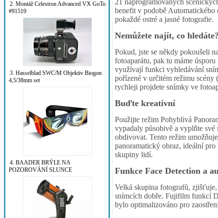
21 naprogramovaných scénických r
2. Montáž Celestron Advanced VX GoTo
benefit v podobě Automatického os
#91519
pokaždé ostré a jasné fotografie.
Nemůžete najít, co hledáte
Pokud, jste se někdy pokoušeli naj
fotoaparátu, pak tu máme úsporu
využívají funkci vyhledávání sn
3. Hasselblad SWC/M Objektiv Biogon
pořízené v určitém režimu scény (
4,5/38mm set
rychleji projdete snímky ve fotoap
Buďte kreativní
Použijte režim Pohyblivá Panora
vypadaly působivě a vyplňte své s
obdivovat. Tento režim umožňuje s
panoramatický obraz, ideální pro
skupiny lidí.
4. BAADER BRÝLE NA
Funkce Face Detection a au
POZOROVÁNÍ SLUNCE
Velká skupina fotografů, zjišťuje
snímcích dobře. Fujifilm funkcí De
bylo optimalizováno pro zaostření